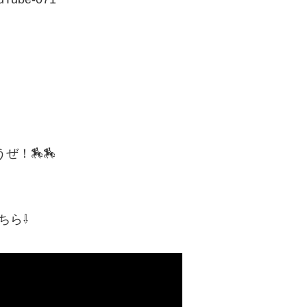
ぜ！🏇🏇
ちら⇩