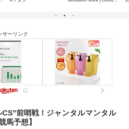
!
card #credits #card
ま
ンサーリンク
イルCS”前哨戦！ジャンタルマンタル
競馬予想】