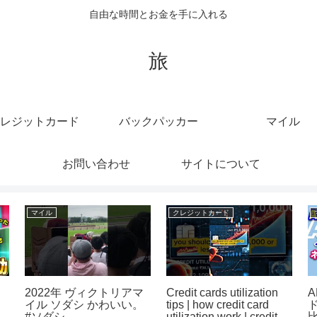
自由な時間とお金を手に入れる
旅
レジットカード
バックパッカー
マイル
お問い合わせ
サイトについて
マイル
クレジットカード
2022年 ヴィクトリアマ
Credit cards utilization
ル
イル ソダシ かわいい。
tips | how credit card
にな
#ソダシ
utilization work | credits
比