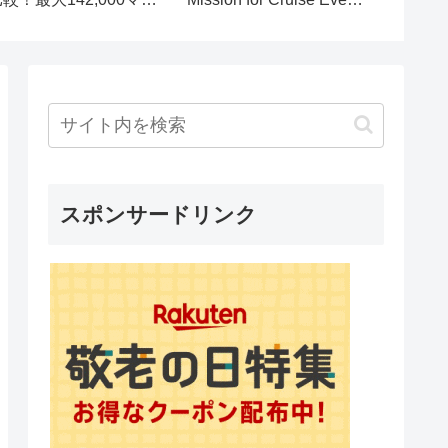
ルだけどネット紹介と営
Outfits 👗🛳️
業紹介どっちがお得？
スポンサードリンク