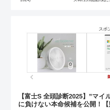
と言った
る情報確認していこう!
変させた
虹色Planet のワンピー
ることに
ストレジャークルーズ
ったり生配信#696【ト
レクル OPTC】
スポ
【富士S 全頭診断2025】”マ
に負けない本命候補を公開！【