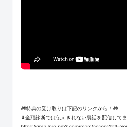
🎁特典の受け取りは下記のリンクから！🎁
⬇全頭診断では伝えきれない裏話を配信してま
https://gmp.lpro-pm3.com/mem/access?afl=Y