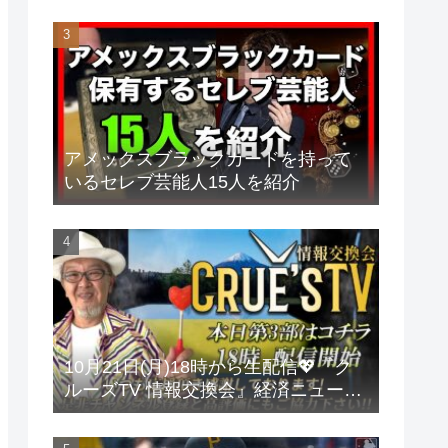
アメックスブラックカードを持って
いるセレブ芸能人15人を紹介
10月21日(月)18時から生配信💖『ク
ルーズTV 情報交換会』経済ニュース
投資 株式市場 新NISA 投資信託 仮想
通貨 ビットコイン 不動産投資 為替