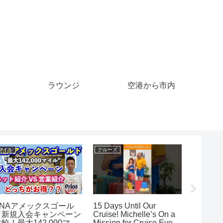
ラウンジ
空港から市内
マイル
クルーズ
クレジット
ANAアメックスゴール
15 Days Until Our
クレジ
ド新規入会キャンペーン
Cruise! Michelle’s On a
き
較！最大142,000マイ
Mission for Cruise Event