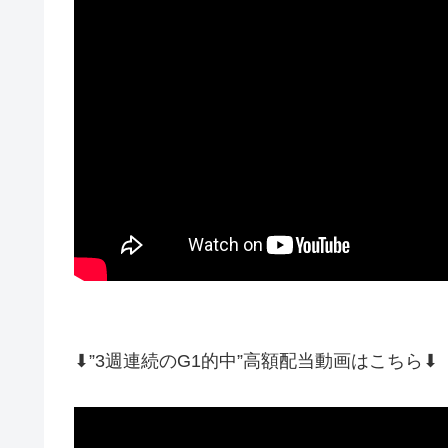
⬇”3週連続のG1的中”高額配当動画はこちら⬇