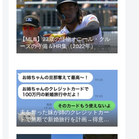
ベトナムドン イラクディナール
【MLB】23歳の怪物オニール・クル
ーズの守備＆HR集（2022年）
夫を奪った妹が姉のクレジットカー
ドで無断で新婚旅行を計画→得意げ
な妹に「カードは解約したから」と
伝えた時の反応が…ｗ