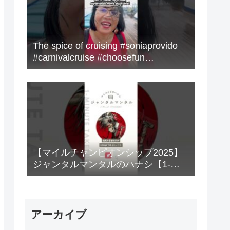
The spice of cruising #soniaprovido
#carnivalcruise #choosefun
#adventure #cruise #fun
【マイルチャンピオンシップ2025】
ジャンタルマンタルのハナシ【1-
MINUTE】#競馬
アーカイブ