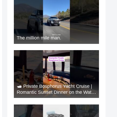
The million mile man.
🛥️ Private Bosphorus Yacht Cruise |
Romantic Sunset Dinner on the Water
🇹🇷✨