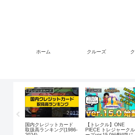
ホーム
クルーズ
ク
クレジットカード
クルーズ
カードを
国内クレジットカード
【トレクル】ONE
族旅行に
取扱高ランキング(1986-
PIECE トレジャーク
妻→夫が
2024)
ーズver.15.0始動!!気