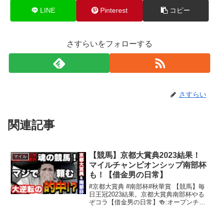
LINE
Pinterest
コピー
さすらいをフォローする
さすらい
関連記事
【競馬】京都大賞典2023結果！
マイル
マイルチャンピオンシップ南部杯
も！【借金男の日常】
#京都大賞典 #南部杯#秋華賞 【競馬】毎
日王冠2023結果。京都大賞典南部杯やる
ぞコラ【借金男の日常】🍻:オープンチャ
ット↓↓オープンチャット「男前田ロマン
太郎の館」🦚:Twitter🧧:ネット乞食のコー