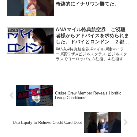
奇跡的にイナリワン勝てた。
ANAマイル特典航空券 ご視聴
マイル
者様からアドバイスを求められま
した。ドバイとロンドン ２都市
をめぐる旅程を作りました。
#ANA,#特典航空券,#マイル,#陸マイラ
ー,#裏ワザ,#ビジネスクラス ビジネスク
ラスでヨーロッパを３往復、４往復する
旅程を作るために、 乗り換え、途中降機
（ストップオーバー）の知識を深めまし
ょう。 今回の動画は、ご視聴者様からの
リクエ...
Cruise Crew Member Reveals Horrific
Living Conditions!
Use Equity to Relieve Credit Card Debt