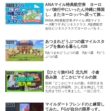
ナー↓↓↓【男前田ロマン太郎】は無...
ANAマイル特典航空券 ヨーロ
マイル
ッパ旅行中にいったん沖縄に帰国
し、またヨーロッパへ戻って旅行
を継続する そんなことが出来る
#ANA,#特典航空券,#マイル,#陸マイラ
のでしょうか？
ー,#裏ワザ,#ビジネスクラス ,#提携航空
会社ビジネスクラスでヨーロッパを３往
復、４往復する旅程を作るために、 乗り
換え、途中降機（ストップオーバー）の
知識を深めましょう。ご視聴者様からの
あつまれどうぶつの森マイルスタ
マイル
リクエ...
ンプを集める暮らし#26
#あつまれどうぶつの森 #あつ森 #どう
ぶつの森
【ひとり旅#34】北九州 小倉
マイル
呑み旅 どこかにマイルの旅
恒例『どこかにマイルの旅』今回引き当
てたのは九州福岡。少し足を伸ばして北
九州まで行って来ました。一泊二日で小
倉と下関（山口県）を廻り、今回はその
初日の模様です。相も変わらずおっさん
んお貧乏旅、晩酌のついでにでもご覧頂
マイルダートフレンドのと練習し
マイル
けると幸いです。※ワクチ...
てみた。FGが自分の限界っす。