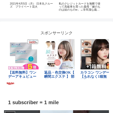
2021年4月5日（月） 日本丸クルー
私のクレジットカードを無断で使
借金
得
ズ プライベート花火
って高級車を買った義母「嫁のも
クレ
のは姑のものw」→非常識な義母
費者金
に真実を伝えた時の反応がwww
司
スポンサーリンク
1 subscriber = 1 mile