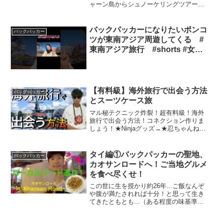
ャーン島からシュノーケリングツアーに
参加します。シュノーケリングツアーは
数種類あるのですが中でも一番安いツア
ーに参加です(^^)僕的にはスピードボー...
バックパッカーになりたいポンコ
バックパッカー
ツが東南アジア周遊してくる #
東南アジア旅行 #shorts #女一
人旅
【有料級】海外旅行で出会う方法
バックパッカー
とスーツケース旅
マル秘テクニック炸裂！超有料級！海外
旅行で出会う方法！コネクション作りま
しょう！★Ninjaグッズ→★忍ちゃんねる
(2ndチャンネル)→★Twitter→
★Instagram→#海外旅行 #出会い #バック
パッカー
タイ編①バックパッカーの聖地、
バックパッカー
カオサンロードへ！ご当地グルメ
を食べ尽くせ！
この世に生を授かり約26年...ご飯なんぞ
や腹が満たされれば十分！と思って生き
てきたともとも...（ある程度の味基準値
を超えていれば）しかし、ここは世にも
珍しいローカルフードがひしめく国、タ