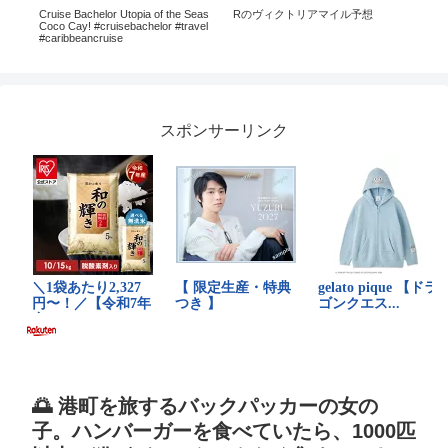
Cruise Bachelor Utopia of the Seas
Rのヴィクトリアマイル予想
代
Coco Cay! #cruisebachelor #travel
まで
#caribbeancruise
ライ
DR
スポンサーリンク
🌅 港町を旅するバックパッカーの女の
子。ハンバーガーを食べていたら、1000匹