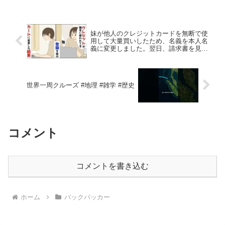
イ！見るだけでも楽しめる、タイのグル
メを堪能せよ！...
妹が他人のクレジットカードを無断で使
用して大量買いしたため、名義を本人名
義に変更しました。翌日、請求書を見た
妹がとった行動は…
世界一周クルーズ #地理 #雑学 #歴史
コメント
コメントを書き込む
ホーム
バックパッカー