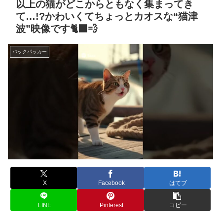
以上の猫がどこからともなく集まってき
て…!?かわいくてちょっとカオスな“猫津
波”映像です🐈‍⬛💨
バックパッカー
X
Facebook
はてブ
LINE
Pinterest
コピー