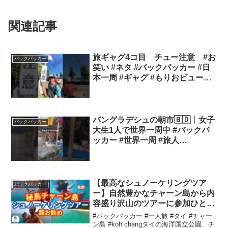
関連記事
旅ギャグ4コ目 チュー注意 #お
バックパッカー
笑い #ネタ #バックパッカー #日
本一周 #ギャグ #もりおビューテ
ィフルデイ #笑い旅
バングラデシュの朝市🇧🇩┆女子
バックパッカー
大生1人で世界一周中 #バックパ
ッカー #世界一周 #旅人
#backpacking #travel #バングラ
デシュ
【最高なシュノーケリングツア
バックパッカー
ー】自然豊かなチャーン島から内
容盛り沢山のツアーに参加ひとり
旅
#バックパッカー #一人旅 #タイ #チャー
ン島 #koh changタイの海洋国立公園、チ