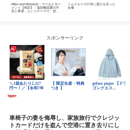
Miles and Moments：マイルとモー
トムクルーズの耳に悪口を言った
When
メント【和訳】「遠距離恋愛の不
女優
The
安と希望」というテーマで、切な
さと温もりを込めた英語のオリジ
ナル歌詞をお届けします。#洋楽 ai
#ai音楽 #ai動画
スポンサーリンク
車椅子の妻を侮辱し、家族旅行でクレジッ
トカードだけを盗んで空港に置き去りにし