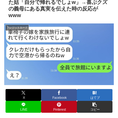
た姑「自分で帰れるでしょw」→喜ぶクズ
の義母にある真実を伝えた時の反応が
www
クレジットカード
X
Facebook
はてブ
LINE
Pinterest
コピー