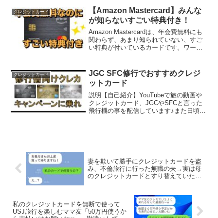
【Amazon Mastercard】みんな
クレジットカード
が知らないすごい特典付き！
Amazon Mastercardは、年会費無料にも
関わらず、あまり知られていない、すご
い特典が付いているカードです。ワール
ドMastercard®カード⇒▲メンバー登録
はこちら⇒＜目次（チャプター）＞0:00​
Amazonマスターカード...
JGC SFC修行でおすすめクレジ
クレジットカード
ットカード
説明【自己紹介】YouTubeで旅の動画や
クレジットカード、JGCやSFCと言った
飛行機の事を配信しています♪また日頃の
動画もありオールマイティーに活動して
います！ここでは旅で撮った写真などを
載せています！是非チャンネル登録お願
いします！チ...
妻を欺いて勝手にクレジットカードを盗
み、不倫旅行に行った無職の夫→実は母
のクレジットカードとすり替えていた…
w
私のクレジットカードを無断で使って
USJ旅行を楽しむママ友「50万円使うか