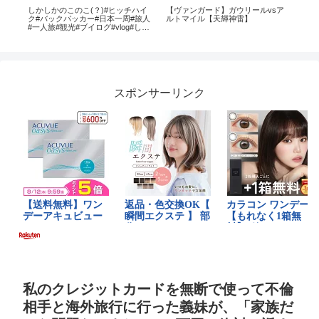
分
しかしかのこのこ(？)#ヒッチハイ
【ヴァンガード】ガウリールvsア
マネーラ
券
ク#バックパッカー#日本一周#旅人
ルトマイル【天輝神雷】
め
 /
#一人旅#観光#ブイログ#vlog#しか
のこのこのここしたんたん #奈良 #
鹿#子供#家族#
スポンサーリンク
私のクレジットカードを無断で使って不倫
相手と海外旅行に行った義妹が、「家族だ