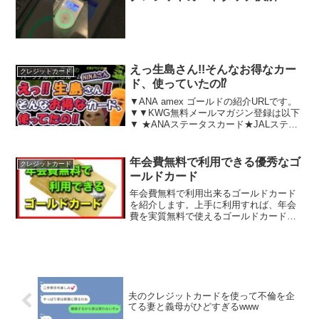
えっ生島さん!!そんなお得なカー
クレジットカード
ド、使っていたの⁉
▼ANA amex ゴールドの紹介URLです。
▼▼KWG無料メールマガジン登録は以下
▼ ★ANAステータスカード★JALステー
タスカード▼最近の人気の動画▼ANA特
典航空券は本当にオワコンか？知らない
あなたは損してます。一度のマイルで二
年会費無料で利用できる優秀なゴ
クレジットカード
か所...
ールドカード
年会費無料で利用出来るゴールドカード
を紹介します。上手に利用すれば、年会
費を実質無料で使えるゴールドカードも
あります。★チャンネル登録お願いしま
す。⇒★アメックス最上位"クリスタルカ
ード"と噂された"ブルーカード"を手にし
ました！⇒★券面デ...
夫のクレジットカードを使って不倫を企
てる妻と義母がひどすぎるwww