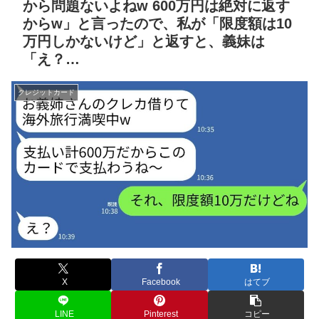
から問題ないよねw 600万円は絶対に返す
からw」と言ったので、私が「限度額は10
万円しかないけど」と返すと、義妹は
「え？…
クレジットカード
X
Facebook
はてブ
LINE
Pinterest
コピー