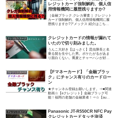
レジットカード強制解約、個人信
用情報機関に履歴残りますか?
［金融ブラック.クレカ審査 ］クレジット
カード強制解約、個人信用情報機関に履
歴残りますか?アメックス 紹介はこちら
から1003wxyz＠gmail.com
クレジットカードの情報が漏れて
クレジットカード
いたので切り刻みました。
うんこ大好き【はっさく】昆虫隊長と名
乗る髭を生やした男。ボケたがるがあま
り面白くない。蕎麦とチャーハンが好
物。【てん】陰でチャンネルを支える裏
方。登場機会の少なさから「希少種」と
言われている。鳥に詳しい。▼はっさく
【Fマネーカード】「金融ブラッ
クレジットカード
のTwitter▼はっさく...
ク」にチャンス有りのカードロー
ン
★チャンネル登録お願いします。⇒■関連
動画☆【eクレジット】金融ブラック可
能！福岡の老舗の金融業者！⇒☆【au
PAY カード】金融ブラック！喪明け前で
も取得可能⇒☆【金融ブラック】ジモテ
ィなら車をローンで購入出来ます！
Panasonic JT-R550CR NFC Pay
クレジットカード
⇒☆【キャッシングア...
クレジットカードタッチ決済