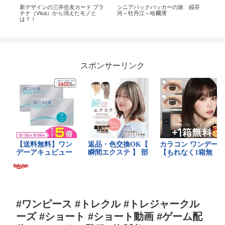
 in
新デザインの三井住友カード プラ
シニアバックパッカーの旅 綏芬
私
チナ（Visa）から消えたモノと
河～牡丹江～哈爾濱
私
は？！
友
泥マ
反
スポンサーリンク
#ワンピース #トレクル #トレジャークル
ーズ #ショート #ショート動画 #ゲーム配