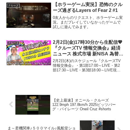
【ホラーゲーム実況】恐怖のクル
クルーズ
ーズ過ぎるLayers of Fear 2 #1
0友人からのリクエスト、ホラーゲーム実
況。まだプレイしていなかったゲームで
試しに遊んでみます。
2月2日(金)17時30分から生配信💖
クルーズ
『クルーズTV 情報交換会』経済
ニュース 株式市場 新NISA 為替情
報 国債 世界情勢 都市伝説 黄金時
2月2日(木)のスケジュール『クルーズTV
代 ベトナムドン イラクディナー
情報交換会』・第1部17:00～LIVE・第2
部17:30～LIVE・第3部18:00～LIVE現地
ル ベーシックインカム
観覧もお待ちしております。開場 16時
50分場所：東京都世田谷区上馬2-6-3 ク
ルーズ世田谷 ...
【史上最速】オニール・クルーズ
122.9mph 197.8km/h 2025ピッツバー
グ・パイレーツ Oneil Cruz #shorts
ま～君機関車♪５００マイル♪風船堂ショ