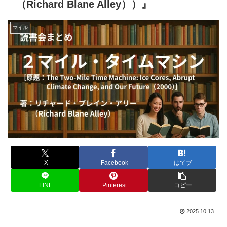
（Richard Blane Alley））』
マイル
X
Facebook
はてブ
LINE
Pinterest
コピー
2025.10.13