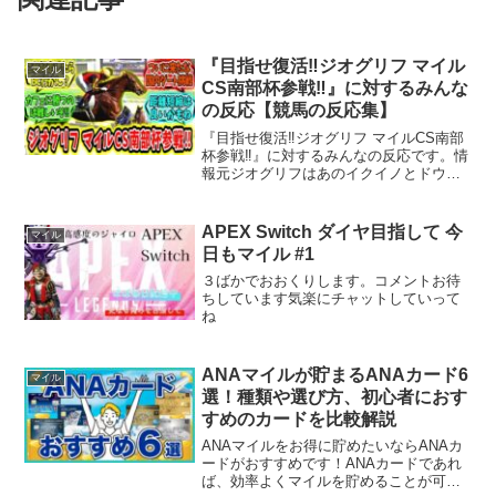
『目指せ復活‼ジオグリフ マイル
マイル
CS南部杯参戦‼』に対するみんな
の反応【競馬の反応集】
『目指せ復活‼ジオグリフ マイルCS南部
杯参戦‼』に対するみんなの反応です。情
報元ジオグリフはあのイクイノとドウデ
ュースに勝った馬として復活してほしい
ですね！一応サウジでは結構走れてたの
で期待したいです！【動画にコメントを
APEX Switch ダイヤ目指して 今
マイル
するときのお願い】...
日もマイル #1
３ばかでおおくりします。コメントお待
ちしています気楽にチャットしていって
ね
ANAマイルが貯まるANAカード6
マイル
選！種類や選び方、初心者におす
すめのカードを比較解説
ANAマイルをお得に貯めたいならANAカ
ードがおすすめです！ANAカードであれ
ば、効率よくマイルを貯めることが可能