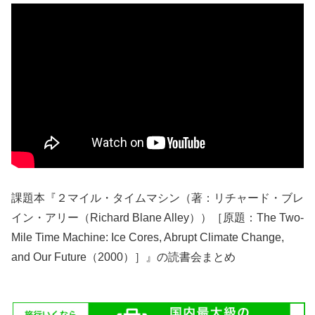
課題本『２マイル・タイムマシン（著：リチャード・ブレ
イン・アリー（Richard Blane Alley））［原題：The Two-
Mile Time Machine: Ice Cores, Abrupt Climate Change,
and Our Future（2000）］』の読書会まとめ