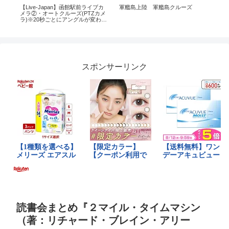
終
【Live-Japan】函館駅前ライブカ
軍艦島上陸 軍艦島クルーズ
【
メラ②・オートクルーズ(PTZカメ
料
ラ)※20秒ごとにアングルが変わり
め9
。
ます
スポンサーリンク
読書会まとめ『２マイル・タイムマシン
（著：リチャード・ブレイン・アリー