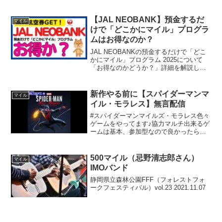
です。毎日のショッピングなどでもマイ
ルを貯めることができます。ただ、ANA
カードといっても30種類以上あって、ど
【JAL NEOBANK】預金するだ
マイル
れを選べばいい...
けで「どこかにマイル」プログラ
ムはお得なのか？
JAL NEOBANKの預金するだけで「どこ
かにマイル」プログラム 2025について
「お得なのかどうか？」詳細を解説しま
した。●チャンネル登録はこちらから▼円
定期預金でどこかにマイルクーポン▼外
貨預金でどこかにマイルプログラム住信
新作やる前に【スパイダーマンマ
マイル
SBIネッ...
イル・モラレス】無言配信
#スパイダーマンマイルズ・モラレス色々
ゲームをやってます♪協力マルチ出来るゲ
ームは基本、参加型なので良かったら一
緒にやりましょう♪(๑ᴖ◡ᴖ๑)♪参加する時
は下の「参加する時の注意」を読んで下
さい┏●左半分身体障がいあります。ゲー
500マイル（忌野清志郎さん）
マイル
ム自体下手...
IMOバンド
静岡県立森林公園FFF（フォレストフォ
ークフェスティバル）vol.23 2021.11.07