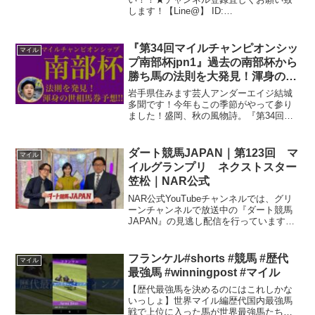
します！【Line@】 ID:
@vkh0450d【Twiter】 777Netの競馬予想
はこちら↓ラインスタンプ↓企業案件、お
仕事の依頼はこちら↓777network...
『第34回マイルチャンピオンシッ
マイル
プ南部杯jpn1』過去の南部杯から
勝ち馬の法則を大発見！渾身の世
相馬券！
岩手県住みます芸人アンダーエイジ結城
多聞です！今年もこの季節がやって参り
ました！盛岡、秋の風物詩。『第34回マ
イルチャンピオンシップ南部杯jpn1』秋
のダートマイル日本一を決める大レー
ス！そして、わたくし、南部杯の法則を
ダート競馬JAPAN｜第123回 マ
マイル
大発見！渾身の世相馬...
イルグランプリ ネクストスター
笠松｜NAR公式
NAR公式YouTubeチャンネルでは、グリ
ーンチャンネルで放送中の『ダート競馬
JAPAN』の見逃し配信を行っています
（グリーンチャンネルの放送終了後に公
開となります）。 ［放送日］2025年10月
20日（第123回）［今回の展望］鎌倉記
フランケル#shorts #競馬 #歴代
マイル
念...
最強馬 #winningpost #マイル
【歴代最強馬を決めるのにはこれしかな
いっしょ】世界マイル編歴代国内最強馬
戦で上位に入った馬が世界最強馬たちを