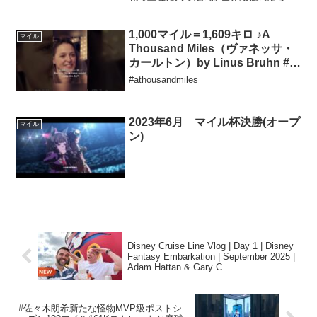
迎える8つのステージで決める世界歴代最
強馬『安田記念』『マイルチャンピオン
シップ』『ドンカスターマイル』『ジャ
1,000マイル＝1,609キロ ♪A
マイル
ックルマロワ賞』『ムー...
Thousand Miles（ヴァネッサ・
カールトン）by Linus Bruhn #洋
楽和訳 #オーディション #歌うま
#athousandmiles
2023年6月 マイル杯決勝(オープ
マイル
ン)
Disney Cruise Line Vlog | Day 1 | Disney
Fantasy Embarkation | September 2025 |
Adam Hattan & Gary C
#佐々木朗希新たな怪物MVP級ポストシ