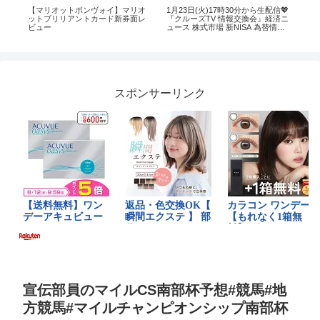
イ
【マリオットボンヴォイ】マリオ
1月23日(火)17時30分から生配信💖
【だ
ットブリリアントカード新券面レ
『クルーズTV 情報交換会』経済ニ
ラワ
ビュー
ュース 株式市場 新NISA 為替情報
ハモ
国債 世界情勢 都市伝説 黄金時代
guita
ベトナムドン イラクディナール ベ
ーシックインカム
スポンサーリンク
宣伝部員のマイルCS南部杯予想#競馬#地
方競馬#マイルチャンピオンシップ南部杯