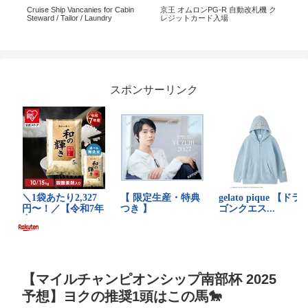
d
Cruise Ship Vancanies for Cabin
京王 オムロンPG-R 自動改札機 ク
【夢・
Steward / Tailor / Laundry
レジットカード入場
宮（
スポンサーリンク
【マイルチャンピオンシップ南部杯 2025
予想】ヨクの推奨1頭はこの馬🐎