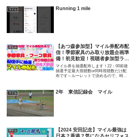
を伝えていくガチャ！今回も嵐が起こる
でぇ……【🌟DONATE】ここから投げ銭
Running 1 mile
マイル
で支援できま...
【あつ森参加型】マイル券配布配
マイル
信！季節家具のみ取り放題企画準
備！初見歓迎！視聴者参加型ライ
ブ配信中
マイル券を抽選配布します！22：00前後
抽選予定最大視聴数or同時視聴数だけ配
布です～ルーレットで決めるので、時間
来たら私がコメントにて番号コメントし
てといいます！SNSなどで拡散して
ね！！！また明日は季節家具のみ取り放
2年 東信記録会 マイル
マイル
題の企画します！季節...
【2024 安田記念】マイル最強は
マイル
日本？香港？気になるセリフォス