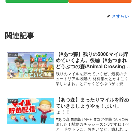
さすらい
関連記事
【#あつ森】残りの5000マイル貯
マイル
めていくよん。後編【#あつまれ
どうぶつの森/Animal Crossing】
【かんみ/らむねこ島】
残りのマイルを貯めていくぜ。最初のチ
ュートリアル段階の 材料集めとかすごく
楽しいよね。とにかくどうぶつが可愛
い。✂┈┈┈┈┈┈┈キリトリ線
┈┈┈┈┈┈┈✂ラムネと猫をこよなく
愛する女 かんみと申します！この動画が
【あつ森】まったりマイルを貯め
マイル
面白い！と思った方は 高評価...
ていきましょうやぁ！よいし
ょ！！
#あつ森 #離島ガチャ #コア住民ついに来
ました！離島ガチャシーズン3ですね！ベ
アードやトラこ、おさいなど、嫌われが
ちな住民をあえてピックアップし、魅力