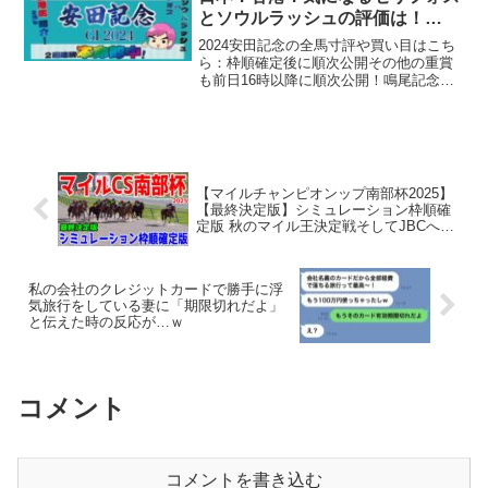
とソウルラッシュの評価は！
【G1予想】
2024安田記念の全馬寸評や買い目はこち
ら：枠順確定後に順次公開その他の重賞
も前日16時以降に順次公開！鳴尾記念：
準備中トリプル馬単の予想記事も毎日更
新中！Twitterはこちら： フォローよろし
くお願いします！0:00 オープニング0:1...
【マイルチャンピオンップ南部杯2025】
【最終決定版】シミュレーション枠順確
定版 秋のマイル王決定戦そしてJBCへ続
く重要なレースをコース・展開・血統・
追い切り様々なファクターから最終決断
【競馬予想】
私の会社のクレジットカードで勝手に浮
気旅行をしている妻に「期限切れだよ」
と伝えた時の反応が…ｗ
コメント
コメントを書き込む