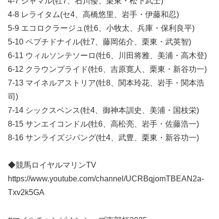
4-7 シャマル(牡7、石川倭、栗東・松下武士)
4-8 レライタム(セ4、高橋悠里、岩手・伊藤和忍)
5-9 エコロクラージュ(牡6、小牧太、兵庫・保利良平)
5-10 ペプチドナイル(牡7、藤岡佑介、栗東・武英智)
6-11 ウィルソンテソーロ(牡6、川田将雅、美浦・高木登)
6-12 クラウンプライド(牡6、吉原寛人、栗東・新谷功一)
7-13 マイネルアストリア(牡8、関本玲花、岩手・関本浩
司)
7-14 シックスペンス(牡4、御神本訓史、美浦・国枝栄)
8-15 サンエイコンドル(牡6、高松亮、岩手・佐藤浩一)
8-16 サンライズジパング(牡4、武豊、栗東・新谷功一)
◆競馬ロイヤルマリンTV
https://www.youtube.com/channel/UCRBqjomTBEAN2a-
Txv2k5GA