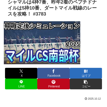
シャマルは4枠7番、昨年2着のペプチドナ
イルは5枠10番、ダートマイル戦線のレー
スを攻略！ #3783
マイル
X
Facebook
はてブ
LINE
Pinterest
コピー
2025.10.12