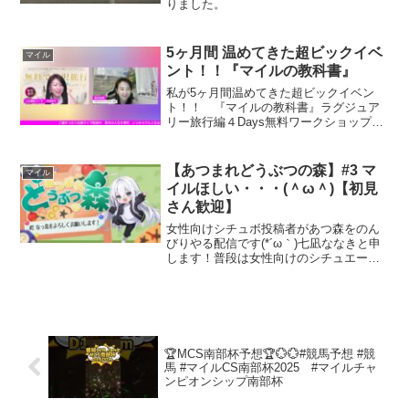
りました。
5ヶ月間 温めてきた超ビックイベ
マイル
ント！！『マイルの教科書』
私が5ヶ月間温めてきた超ビックイベン
ト！！ 『マイルの教科書』ラグジュア
リー旅行編４Days無料ワークショップ4
日間の無料セミナーを開催いたします。
▼お申込みはこちらから▼毎回、夜に開
催しますのでぜひ予定を空けておいてく
【あつまれどうぶつの森】#3 マ
マイル
ださいね！ 今回はア...
イルほしい・・・(＾ω＾)【初見
さん歓迎】
女性向けシチュボ投稿者があつ森をのん
びりやる配信です(*´ω｀)七凪ななきと申
します！普段は女性向けのシチュエーシ
ョンボイスを投稿したりしてます。告知
なく配信を始めることもあるので通知を
オンにして遊びにきていただけると嬉し
いです。【シチュエ...
🏆MCS南部杯予想🏆💮💮#競馬予想 #競
馬 #マイルCS南部杯2025 #マイルチャ
ンピオンシップ南部杯