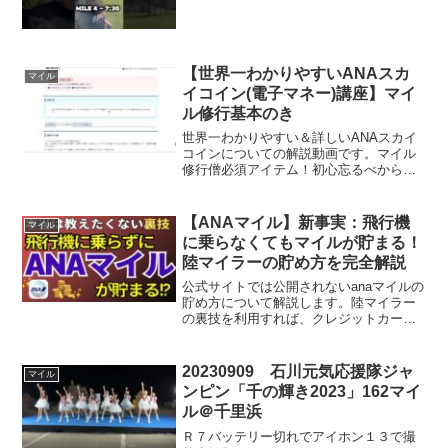
【世界一わかりやすいANAスカ
マイル
イコイン(電子マネー)講座】マイ
ル修行基本のき
世界一わかりやすい＆詳しいANAスカイ
コインについての解説動画です。マイル
修行僧必須アイテム！初心忘るべから
ず。★☆【大好評】無料メルマガ「ネオ
マイル通信」★☆★☆読むだけでマイル
が貯まるアイデアが湧くだけでなく、最
【ANAマイル】新事実：飛行機
マイル
先端のテクニックやメソッ...
に乗らなくてもマイルが貯まる！
陸マイラーの貯め方を完全解説
公式サイトでは公開されないanaマイルの
貯め方について解説します。陸マイラー
の裏技を利用すれば、クレジットカード
に頼らなくてもマイルは大量に貯めるこ
とができます。マイルはなかなか貯まら
ない、と思っているあなたにこそ知って
20230909 石川元気応援隊ジャ
マイル
ほしい。ポイントサイ...
ンピン「千の輝き2023」162マイ
ル＠千里浜
Ｒ７バッテリー切れでアイホン１３で撮