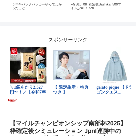
生
５年半バックパッカーやってよか
FGS15_08_彩紫歌Sashika_500マ
私
の声
ったこと
イル_20190728
海道
の
「
て
スポンサーリンク
【マイルチャンピオンシップ南部杯2025】
枠確定後シミュレーション JpnI連勝中の