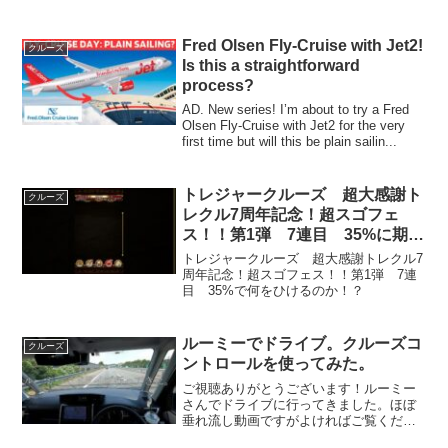
LIVE★★★★★★告知★★★★★★この
LIVE配信が終わり次第 引き続き 『クル
ーズTV ギア2 チ...
Fred Olsen Fly-Cruise with Jet2!
クルーズ
Is this a straightforward
process?
AD. New series! I’m about to try a Fred
Olsen Fly-Cruise with Jet2 for the very
first time but will this be plain sailin...
トレジャークルーズ 超大感謝ト
クルーズ
レクル7周年記念！超スゴフェ
ス！！第1弾 7連目 35%に期
待！
トレジャークルーズ 超大感謝トレクル7
周年記念！超スゴフェス！！第1弾 7連
目 35%で何をひけるのか！？
ルーミーでドライブ。クルーズコ
クルーズ
ントロールを使ってみた。
ご視聴ありがとうございます！ルーミー
さんでドライブに行ってきました。ほぼ
垂れ流し動画ですがよければご覧くださ
い。高速道路を走っていますので音声が