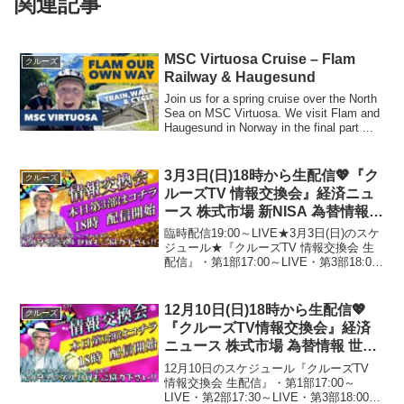
関連記事
MSC Virtuosa Cruise – Flam
クルーズ
Railway & Haugesund
Join us for a spring cruise over the North
Sea on MSC Virtuosa. We visit Flam and
Haugesund in Norway in the final part ...
3月3日(日)18時から生配信💖『ク
クルーズ
ルーズTV 情報交換会』経済ニュ
ース 株式市場 新NISA 為替情報
国債 世界情勢 都市伝説 黄金時代
臨時配信19:00～LIVE★3月3日(日)のスケ
ベトナムドン イラクディナール
ジュール★『クルーズTV 情報交換会 生
配信』・第1部17:00～LIVE・第3部18:00
ベーシックインカム
～LIVE現地観覧もお待ちしております。
開場 16時50分場所：東京都世田谷区上
馬2-6-3 クル...
12月10日(日)18時から生配信💖
クルーズ
『クルーズTV情報交換会』経済
ニュース 株式市場 為替情報 世界
情勢 都市伝説 黄金時代 風の時代
12月10日のスケジュール『クルーズTV
ベトナムドン イラクディナール
情報交換会 生配信』・第1部17:00～
LIVE・第2部17:30～LIVE・第3部18:00～
ベーシックインカム クルーズTV