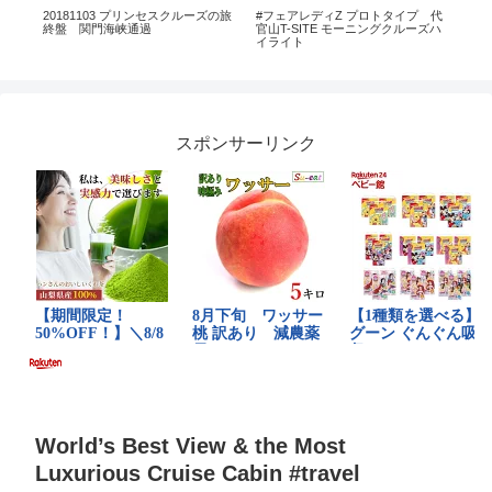
マ
20181103 プリンセスクルーズの旅
#フェアレディZ プロトタイプ 代
Bigg
終盤 関門海峡通過
官山T-SITE モーニングクルーズハ
イライト
スポンサーリンク
World’s Best View & the Most
Luxurious Cruise Cabin #travel