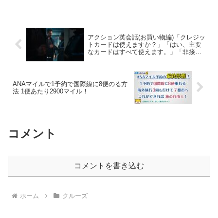
聞き取りにくくなっています。ご了承く
ださい。よければチャンネル登録お願い
します！ルーミーさん納車...
アクション英会話(お買い物編)「クレジッ
トカードは使えますか？」「はい、主要
なカードはすべて使えます。」「非接触
決済も使えますか？」「もちろんで
す。」
ANAマイルで1予約で国際線に8便のる方
法 1便あたり2900マイル！
コメント
コメントを書き込む
ホーム
クルーズ