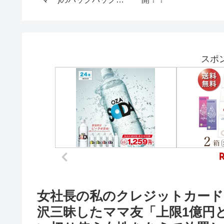
【カナ
#alicesprings #aussie
旅行】
#uk #whv #backpacker
ント空港 #
トロント
トロント
スポ
女社長の私のクレジットカード
沢三昧したママ友「上限1億円