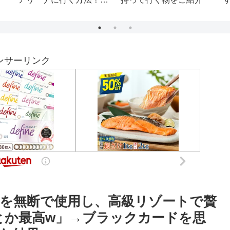
シャツ クリスタルロッ
ク レディース チュニッ
ク アロハホヌ ネックレ
ス 指輪 DITA ディータ
サングラス 322
ンサーリンク
を無断で使用し、高級リゾートで贅
とか最高w」→ブラックカードを思