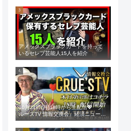
アメックスブラックカードを持って
いるセレブ芸能人15人を紹介
10月21日(月)18時から生配信💖『ク
ルーズTV 情報交換会』経済ニュース
投資 株式市場 新NISA 投資信託 仮想
通貨 ビットコイン 不動産投資 為替