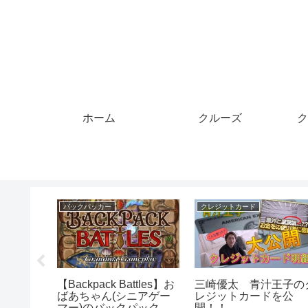
ホーム
クルーズ
ク
マイル
バックパッカー
最安
ライダーズカフェ55マ
An interesting
トピアソ
イル／熊本県球磨から常
experience! #travel
までのア
連さん❣️
#travelling #australia