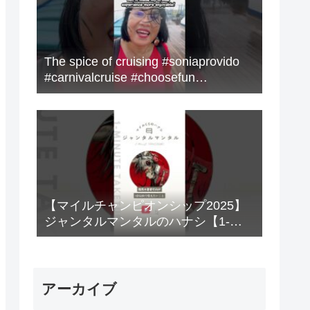
The spice of cruising #soniaprovido
#carnivalcruise #choosefun
#adventure #cruise #fun
【マイルチャンピオンシップ2025】
ジャンタルマンタルのハナシ【1-
MINUTE】#競馬
アーカイブ