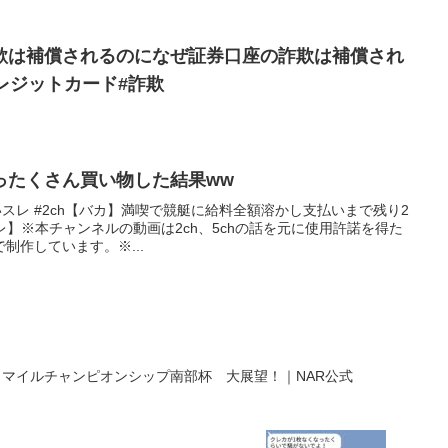
欺は補償されるのになぜ証券口座の詐欺は補償され
レジットカード#詐欺
ったくさん買い物した結果ww
面白いスレ #2ch【バカ】満喫で競艇に給料全額溶かし支払いまで残り2
レ】※本チャンネルの動画は2ch、5chの話を元に使用許諾を得た
制作しています。※...
マイルチャンピオンシップ南部杯 大展望！｜NAR公式