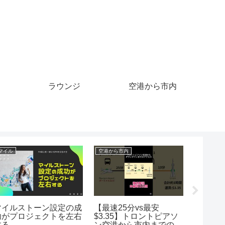
ラウンジ
空港から市内
クレジットカード
クレジットカード
クレジット
Paypayが便利すぎてや
【公開】主婦のクレジッ
映画割
ばい！メリットとクレジ
トカード全部見せます！
ットカー
ットカード支払いをする
やイオ