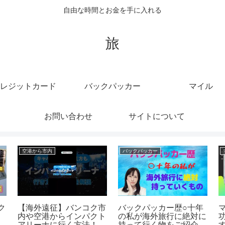
自由な時間とお金を手に入れる
旅
レジットカード
バックパッカー
マイル
お問い合わせ
サイトについて
マイル
クルーズ
【ワンワールドエメラル
海外ブランドファッショ
ド】マイルで人生変わっ
ン 商品紹介 クルーズTV
た話
ダーティーハリウッド T