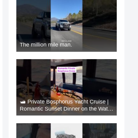
The million mile man.
🛥️ Private Bosphorus Yacht Cruise |
Romantic Sunset Dinner on the Water
🇹🇷✨