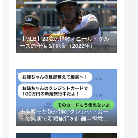
ベトナムドン イラクディナール
【MLB】23歳の怪物オニール・クル
ーズの守備＆HR集（2022年）
夫を奪った妹が姉のクレジットカー
ドで無断で新婚旅行を計画→得意げ
な妹に「カードは解約したから」と
伝えた時の反応が…ｗ