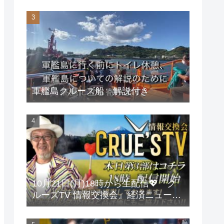
軍艦島クルーズ船 解説付き
10月21日(月)18時から生配信💖『ク
ルーズTV 情報交換会』経済ニュース
投資 株式市場 新NISA 投資信託 仮想
通貨 ビットコイン 不動産投資 為替