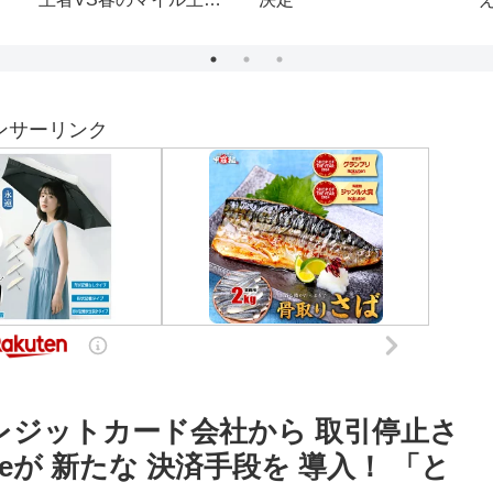
参加型＆初見さん大歓
迎！！オープンマッチ！
大感謝の(僕だけ)罰ゲー
ム付きだァ！！！[星ノ
m
洲マイル/新人Vtuber]
ンサーリンク
レジットカード会社から 取引停止さ
teが 新たな 決済手段を 導入！ 「と