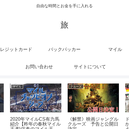
自由な時間とお金を手に入れる
旅
レジットカード
バックパッカー
マイル
お問い合わせ
サイトについて
マイル
マイル
[スプラトゥーン3]星ノ洲
4×400mマイルリレー準
%の
マイル、デビュー半年記
決勝 神奈川県選手権
（
念配信 ！スプラ視聴者
ハラケンチャンネル