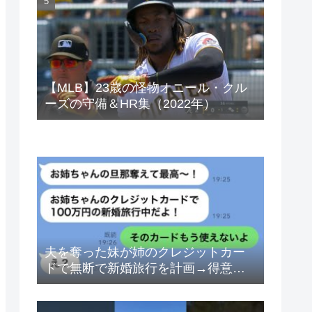
ベトナムドン イラクディナール
【MLB】23歳の怪物オニール・クル
ーズの守備＆HR集（2022年）
夫を奪った妹が姉のクレジットカー
ドで無断で新婚旅行を計画→得意げ
な妹に「カードは解約したから」と
伝えた時の反応が…ｗ