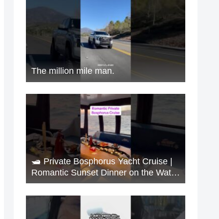
The million mile man.
🛥️ Private Bosphorus Yacht Cruise |
Romantic Sunset Dinner on the Water
🇹🇷✨