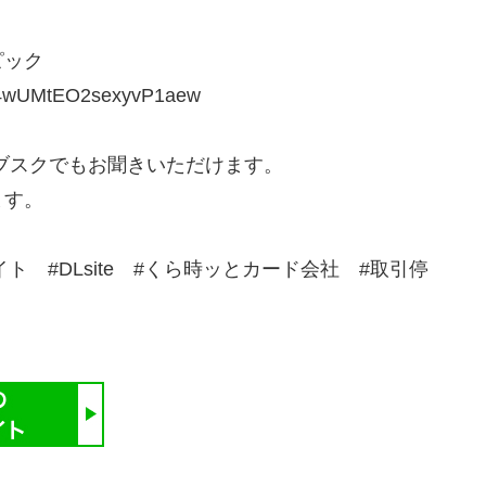
ピック
04wUMtEO2sexyvP1aew
cその他のサブスクでもお聞きいただけます。
ます。
イト #DLsite #くら時ッとカード会社 #取引停