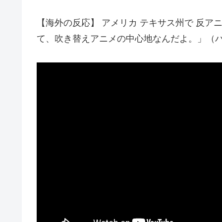
【海外の反応】 アメリカ テキサス州で 反アニ
て、吹き替えアニメの中心地なんだよ。」（