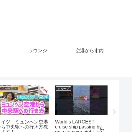
ラウンジ
空港から市内
クルーズ
クルーズ
バックパッ
予告編「トップガン」
横浜湾クルーズ（360度
[インド
Top Gun）trailer 映画
動画）
島のジ
映画cm トムクルーズ ケ
住民に会