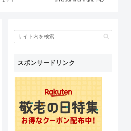
リーマクギリス バルキ
#バック
ルマー メグライアン ト
ニースコット 戦闘機
ovie【映画予告編：79
本目】
スポンサードリンク