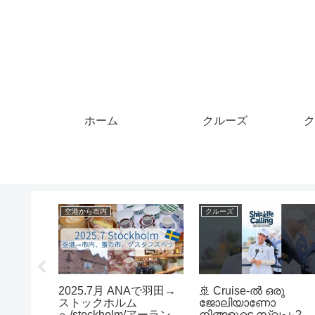
ホーム
クルーズ
ク
マイル
クレジットカード
ST
【あつ森】お待たせ！マ
「TカードPrime」と
ing by
イル貯め・モヤ出し、雑
「Kyash」で常に2.5
ht. ✨🤯
談！色々やる配信！【無
還元率カード誕生！