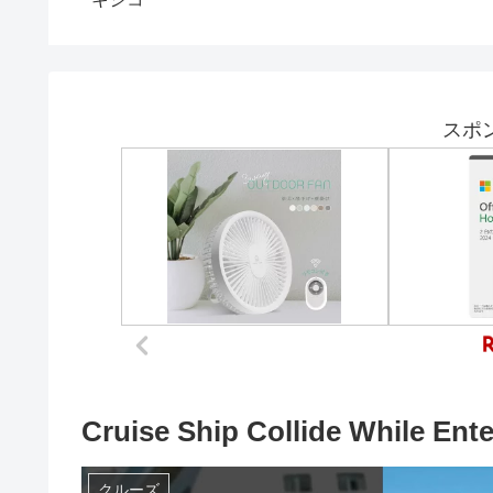
特典を徹
く最低な夫「不満がある
なら離婚するぞw」→激
怒した私が夫に本気の制
裁を加えた結果www
スポ
Cruise Ship Collide While Enter
クルーズ