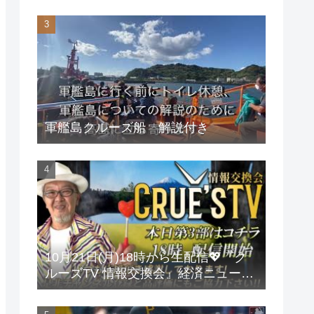
軍艦島クルーズ船 解説付き
10月21日(月)18時から生配信💖『ク
ルーズTV 情報交換会』経済ニュース
投資 株式市場 新NISA 投資信託 仮想
通貨 ビットコイン 不動産投資 為替