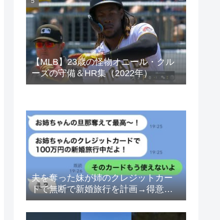
ベトナムドン イラクディナール
【MLB】23歳の怪物オニール・クル
ーズの守備＆HR集（2022年）
夫を奪った妹が姉のクレジットカー
ドで無断で新婚旅行を計画→得意げ
な妹に「カードは解約したから」と
伝えた時の反応が…ｗ