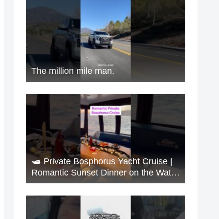
The million mile man.
🛥️ Private Bosphorus Yacht Cruise |
Romantic Sunset Dinner on the Water
🇹🇷✨