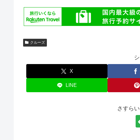
クルーズ
シ
X
LINE
さすらい