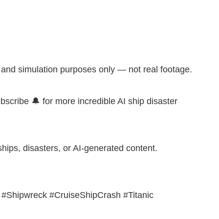
t and simulation purposes only — not real footage.
scribe 🔔 for more incredible AI ship disaster
ships, disasters, or AI-generated content.
 #Shipwreck #CruiseShipCrash #Titanic