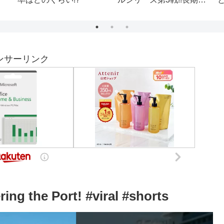
ンネル コラボ』 DJ
MASTERKEY イチベイ
新
水瀬あおい 佐藤亜柚 望
イ
月桂 世界緊急放送シス
テム 芸能界 芸能情報
ンサーリンク
ing the Port! #viral #shorts