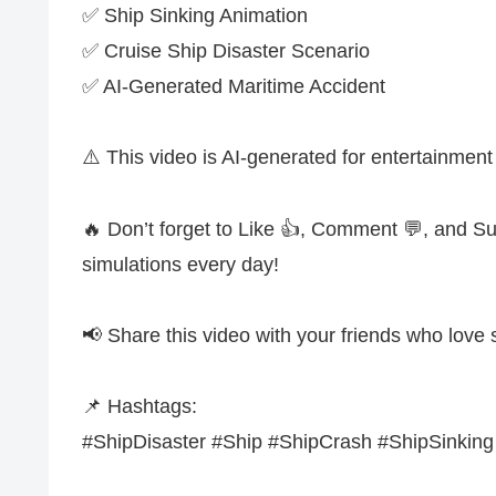
✅ Ship Sinking Animation
✅ Cruise Ship Disaster Scenario
✅ AI-Generated Maritime Accident
⚠️ This video is AI-generated for entertainmen
🔥 Don’t forget to Like 👍, Comment 💬, and Sub
simulations every day!
📢 Share this video with your friends who love 
📌 Hashtags:
#ShipDisaster #Ship #ShipCrash #ShipSinking