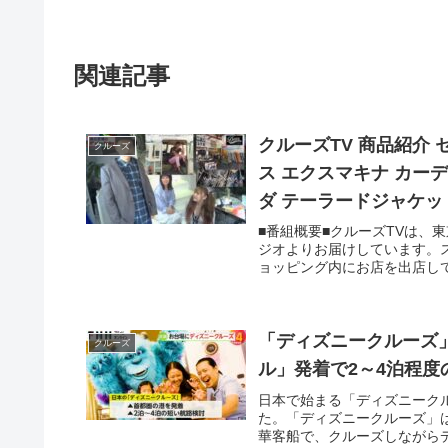
関連記事
クルーズTV 商品紹介
クルーズ
ス エクスマキナ カー
ダ テーラードジャケット
■番組概要■クルーズTVは、
ジオよりお届けしています。ス
ョッピング内にお店を出店して
「ディズニークルーズ
クルーズ
ル」発着で2～4泊程度
日本で始まる「ディズニーク
た。「ディズニークルーズ」は
華客船で、クルーズしながらデ