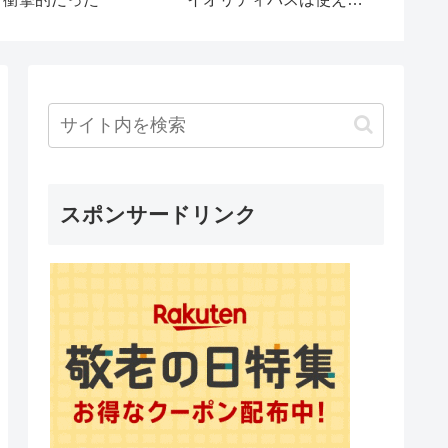
経験から学んだこと【#
人vtuber /#あおぞらメ
 】
スポンサードリンク