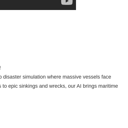
!
hip disaster simulation where massive vessels face
 to epic sinkings and wrecks, our AI brings maritime