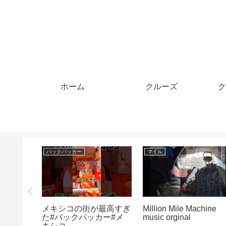
ホーム
クルーズ
ク
クレジットカード
クルーズ
ーンは年
温和な妻を軽んじてクレ
一人旅NO.2＃渦潮＃
り？プラ
ジットカードを奪い、既
門＃クルーズ＃楽しく
は使え
婚の女性と海外旅行に行
旅行＃