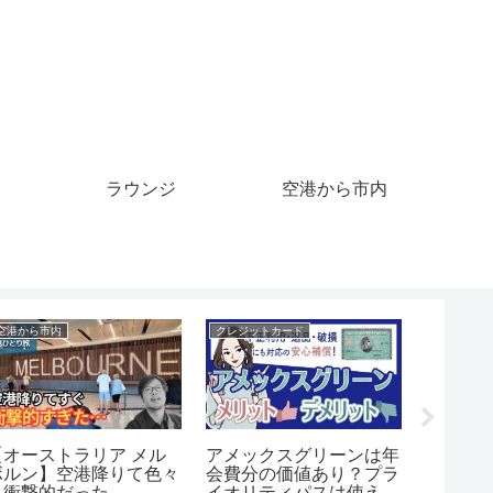
ラウンジ
空港から市内
クレジットカード
クルーズ
クルーズ
【クレカの不正利用に注
ジャングルクルーズ ワ
ノルウ
意！】実際にクレジット
イルドライフエクスペデ
ズ アド
カードの不正利用された
ィション