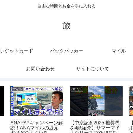
自由な時間とお金を手に入れる
旅
レジットカード
バックパッカー
マイル
お問い合わせ
サイトについて
クルーズ
クレジットカード
鳴
ただいま生放送中❤本日
クレジットカードの確認
＃
7/20(火)❤クルーズTV
サイト
492『ジョウスターチャ