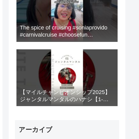
The spice of cruising #soniaprovido
#carnivalcruise #choosefun
#adventure #cruise #fun
【マイルチャンピオンシップ2025】
ジャンタルマンタルのハナシ【1-
MINUTE】#競馬
アーカイブ