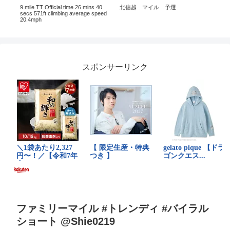
le
9 mile TT Official time 26 mins 40
北信越 マイル 予選
【a
secs 571ft climbing average speed
ン
20.4mph
スポンサーリンク
ファミリーマイル #トレンディ #バイラル
ショート @Shie0219