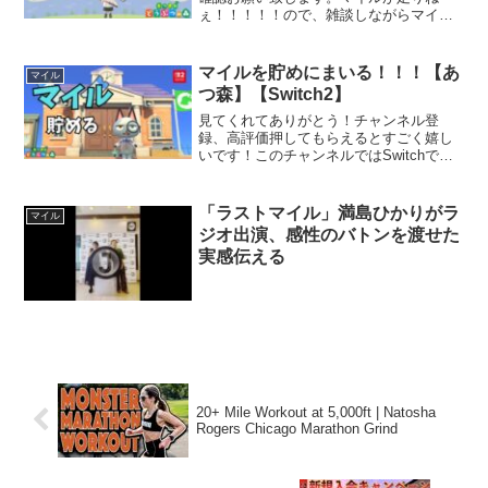
ぇ！！！！！ので、雑談しながらマイル
を稼ぎたい。あとお金も。※アバターな
しのプレーンな配信※指示コメや質問し
ていないネタバレ、攻略法のコメントは
マイルを貯めにまいる！！！【あ
マイル
お控えください。(逆に質問...
つ森】【Switch2】
見てくれてありがとう！チャンネル登
録、高評価押してもらえるとすごく嬉し
いです！このチャンネルではSwitchで遊
べるゲームをLIVE配信を主にしてレビュ
ーしていくチャンネルです。チャンネル
登録していろんなゲームを一緒に楽しん
「ラストマイル」満島ひかりがラ
マイル
でいこう！※配信...
ジオ出演、感性のバトンを渡せた
実感伝える
20+ Mile Workout at 5,000ft | Natosha
Rogers Chicago Marathon Grind