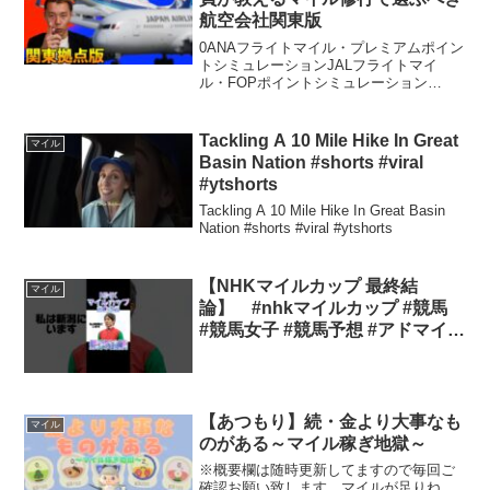
航空会社関東版
0ANAフライトマイル・プレミアムポイン
トシミュレーションJALフライトマイ
ル・FOPポイントシミュレーション
◆YouTube Channel チャンネル登録お願
いします。◆Twitterのフォローお願いし
ます。◆Instagramのフォロ...
Tackling A 10 Mile Hike In Great
マイル
Basin Nation #shorts #viral
#ytshorts
Tackling A 10 Mile Hike In Great Basin
Nation #shorts #viral #ytshorts
【NHKマイルカップ 最終結
マイル
論】 #nhkマイルカップ #競馬
#競馬女子 #競馬予想 #アドマイヤ
ズーム #ウマ娘 #ウマ娘プリテ
ィーダービー
【あつもり】続・金より大事なも
マイル
のがある～マイル稼ぎ地獄～
※概要欄は随時更新してますので毎回ご
確認お願い致します。マイルが足りね