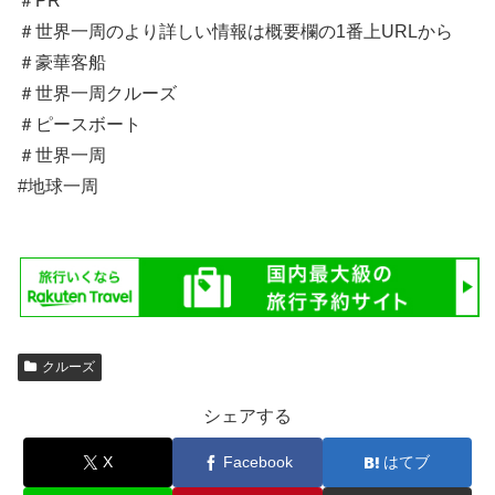
＃PR
＃世界一周のより詳しい情報は概要欄の1番上URLから
＃豪華客船
＃世界一周クルーズ
＃ピースボート
＃世界一周
#地球一周
クルーズ
シェアする
X
Facebook
はてブ