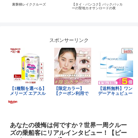
裏磐梯レイククルーズ
【タイ・バンコク】バックパッカ
飯を
ts
ーの聖地カオサンロードの夜
ード
#f
牛タ
スポンサーリンク
あなたの後悔は何ですか？世界一周クルー
ズの乗船客にリアルインタビュー！【ピー