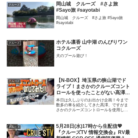
です。後半 12:45 からは、クリスタルク
岡山城 クルーズ #さよ旅
クルーズ
ルーズの元...
#Sayo旅 #sayotabi
岡山城 クルーズ #さよ旅 #Sayo旅
#sayotabi
ホテル凛香 山中湖 のんびりワン
クルーズ
コクルーズ
犬のプール遊び！
【N-BOX】埼玉県の狭山湖でド
クルーズ
ライブ！まさかのクルーズコント
ロールを使ったことがない髙澤に
実際に使わせてみた！【紅葉】
本日は久しぶりのお出かけ企画！今まで
数多の車を紹介してきた髙澤、ですがま
さかのクルーズコントロールを使用した
ことがないと発覚！今回のお出かけ企画
ではそんな髙澤にクルーズコントロール
を体験してもらおうと思います！そして
5月28日(水)17時から生配信💖
クルーズ
本日のお出かけ先は、埼玉...
『クルーズTV 情報交換会』RV最