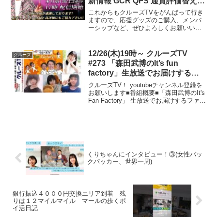
新情報 GCR QFS 通貨評価替え
NESARA GESARA トランプ大
これからもクルーズTVをがんばって行き
統領 ベトナムドン イラクディナ
ますので、応援グッズのご購入、メンバ
ーシップなど、ぜひよろしくお願いいた
ール ベーシックインカム
します。★★★★★★クルーズTVオリジ
ナル★★★★★★応援グッズ・ライブ配
信観覧・オフ会予約はこちらクルーズTV
12/26(木)19時～ クルーズTV
クルーズ
Ｔシャツ・パーカ...
#273 「森田武博のIt’s fun
factory」生放送でお届けする番
組 グラビア アイドル モデル 出演
クルーズTV！ youtubeチャンネル登録を
者 中嶋珠李 河合優花 芦屋ゆめ 餅
お願いします■番組概要■「森田武博のIt's
Fan Factory」 生放送でお届けするファッ
雪りんりん
ションとトークの番組 グラビア アイドル
コスプレ 女優 モデル 出演----- 協賛 -----...
くりちゃんにインタビュー！③(女性バッ
クパッカー、世界一周)
銀行振込４０００円交換エリア到着 残
りは１２マイルマイル マールの歩くポ
イ活日記