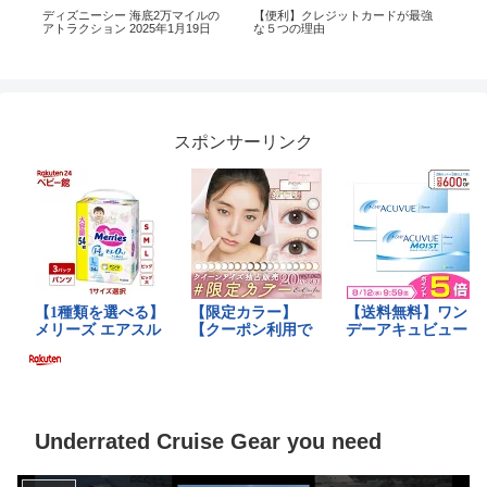
ジ
ディズニーシー 海底2万マイルの
【便利】クレジットカードが最強
[UP
金融
アトラクション 2025年1月19日
な５つの理由
WELL
Ger
Aust
スポンサーリンク
Underrated Cruise Gear you need