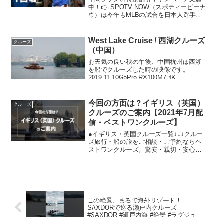
料配信中！
中！👉 SPOTV NOW（スポティービーナ
ウ）は今年もMLBの試合を日本人選手所
属球団を中心にライブ配信いたします！
無料登録で試合ハイライト・ダイジェス
ト・インタビューなどのコンテンツを視
West Lake Cruise / 西湖クルーズ
クルーズ
聴可能🙌---...
（中国）
お天気の良い秋の午後、中国杭州は西湖
を船でクルーズした時の映像です。
2019.11.10GoPro RX100M7 4K
今回の方面は？イギリス（英国）
クルーズ
クルーズのご案内【2021年7月配
信・ベストワンクルーズ】
●イギリス・英国クルーズ一覧↓↓↓クルー
ズ旅行・船の旅をご相談・ご予約ならベ
ストワンクルーズ。驚安・親切・安心対
応で、日本最大級の世界中3000コース以
上の商品が揃うクルーズメディアサイ
ト。会社紹介・クルーズの魅力紹介。◆
ホームページ◆お問...
この絶景、まるで海外リゾート！
SAXDORで巡る瀬戸内クルーズ
#SAXDOR #瀬戸内海 #絶景 #ラグジュア