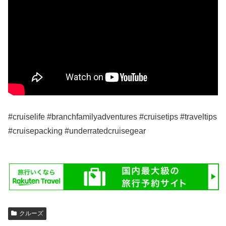
#cruiselife #branchfamilyadventures #cruisetips #traveltips
#cruisepacking #underratedcruisegear
クルーズ