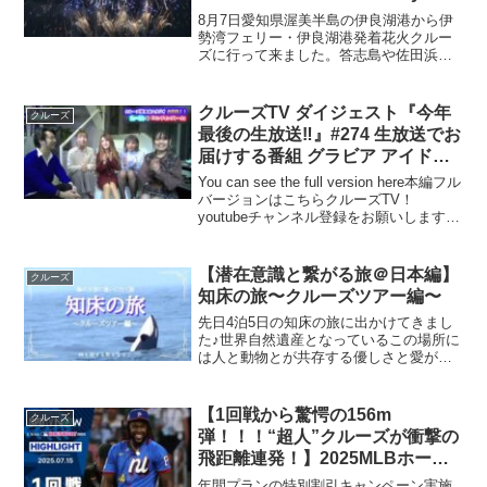
8月7日愛知県渥美半島の伊良湖港から伊
勢湾フェリー・伊良湖港発着花火クルー
ズに行って来ました。答志島や佐田浜の
打ち上げ花火を伊勢湾フェリーに乗船し
て見る企画です。船内では子供の楽しめ
る遊びや、マジックショー、飲食も楽し
クルーズTV ダイジェスト『今年
クルーズ
めます。中学生以上2,...
最後の生放送‼️』#274 生放送でお
届けする番組 グラビア アイドル
モデル 出演者 今色彩夏 日向菊り
You can see the full version here本編フル
んか りなさな 森田武博
バージョンはこちらクルーズTV！
youtubeチャンネル登録をお願いします■
番組概要■「森田武博のIt's Fan Factory」
生放送でお届けするファッション...
【潜在意識と繋がる旅＠日本編】
クルーズ
知床の旅〜クルーズツアー編〜
先日4泊5日の知床の旅に出かけてきまし
た♪世界自然遺産となっているこの場所に
は人と動物とが共存する優しさと愛が溢
れている場所。クルーズに乗って初めて
間近でシャチや鯨やイルカに触れて童心
に還り、とても癒されました♡そんな感
【1回戦から驚愕の156m
クルーズ
動の瞬間をお裾分け。...
弾！！！“超人”クルーズが衝撃の
飛距離連発！】2025MLBホーム
ランダービーはSPOTVNOWで無
年間プランの特別割引キャンペーン実施