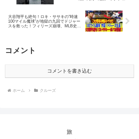
リー #ボートライフ #クルージング
#Shorts
大谷翔平も絶句！ロキ・ササキの“時速
100マイル魔球”が地獄の九回でドジャー
スを救った！フィリーズ崩壊、MLB史上
最高のスプリット!? ファンも実況も絶叫
――「これぞ野球の神様のシナリオ
だ！」
コメント
コメントを書き込む
ホーム
クルーズ
旅