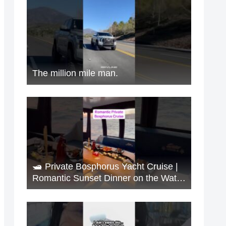
The million mile man.
🛥️ Private Bosphorus Yacht Cruise |
Romantic Sunset Dinner on the Water
🇹🇷✨