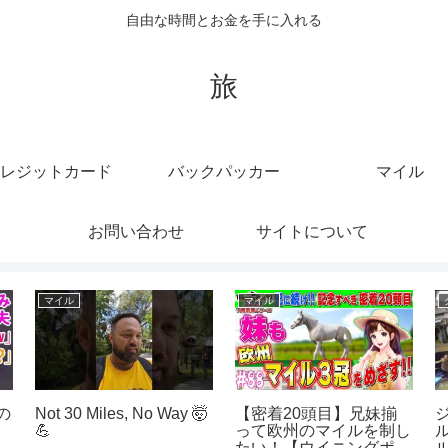
自由な時間とお金を手に入れる
旅
レジットカード
バックパッカー
マイル
お問い合わせ
サイトについて
クルーズ
クルーズ
t47 ハロ
豪華客船【クァンタムオ
【和泉朝陽コラボ
片付けとマイ
ブザシーズ】驚愕 大阪
車でトムクルーズ
るおばはん
港 大阪入港 ビック
たい！！