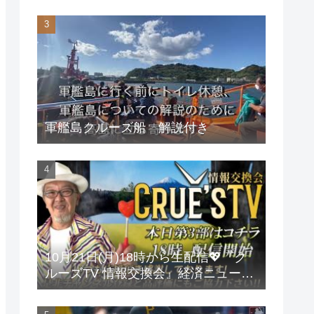
軍艦島クルーズ船 解説付き
10月21日(月)18時から生配信💖『ク
ルーズTV 情報交換会』経済ニュース
投資 株式市場 新NISA 投資信託 仮想
通貨 ビットコイン 不動産投資 為替