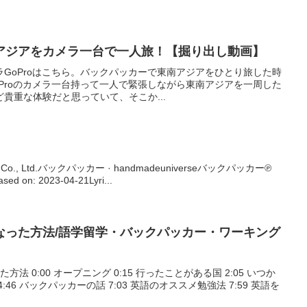
南アジアをカメラ一台で一人旅！【掘り出し動画】
GoProはこちら。バックパッカーで東南アジアをひとり旅した時
Proのカメラ一台持って一人で緊張しながら東南アジアを一周した
貴重な体験だと思っていて、そこか...
 Eggs Co., Ltd.バックパッカー · handmadeuniverseバックパッカー℗
ed on: 2023-04-21Lyri...
なった方法/語学留学・バックパッカー・ワーキング
法 0:00 オープニング 0:15 行ったことがある国 2:05 いつか
46 バックパッカーの話 7:03 英語のオススメ勉強法 7:59 英語を