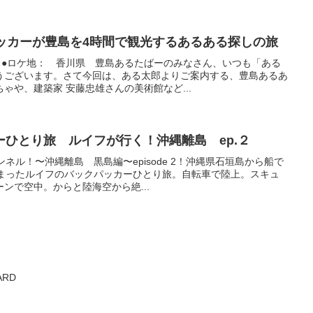
パッカーが豊島を4時間で観光するあるある探しの旅
）●ロケ地： 香川県 豊島あるたばーのみなさん、いつも「ある
うございます。さて今回は、ある太郎よりご案内する、豊島あるあ
ゃや、建築家 安藤忠雄さんの美術館など...
ひとり旅 ルイフが行く！沖縄離島 ep.２
ンネル！〜沖縄離島 黒島編〜episode 2！沖縄県石垣島から船で
しまったルイフのバックパッカーひとり旅。自転車で陸上。スキュ
ンで空中。からと陸海空から絶...
ARD