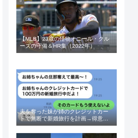
ベトナムドン イラクディナール
【MLB】23歳の怪物オニール・クル
ーズの守備＆HR集（2022年）
夫を奪った妹が姉のクレジットカー
ドで無断で新婚旅行を計画→得意げ
な妹に「カードは解約したから」と
伝えた時の反応が…ｗ