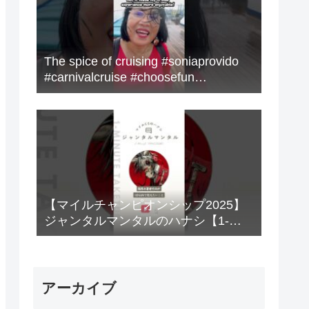
The spice of cruising #soniaprovido
#carnivalcruise #choosefun
#adventure #cruise #fun
【マイルチャンピオンシップ2025】
ジャンタルマンタルのハナシ【1-
MINUTE】#競馬
アーカイブ