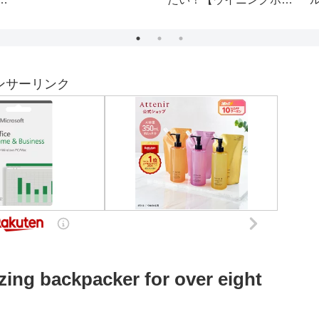
どうぶつの
リ クルーズ Tour
JAPAN おもしろ 最
大級 大型客船 世界最
大級 ビルみたい
ンサーリンク
ing backpacker for over eight