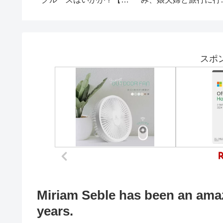
道・札幌ひとり旅〜✈︎｜
【あつまれ
trip vlog ｜車なし｜聖地
森】
巡り｜オタク要素多め👀
スポ
Miriam Seble has been an amaz
years.