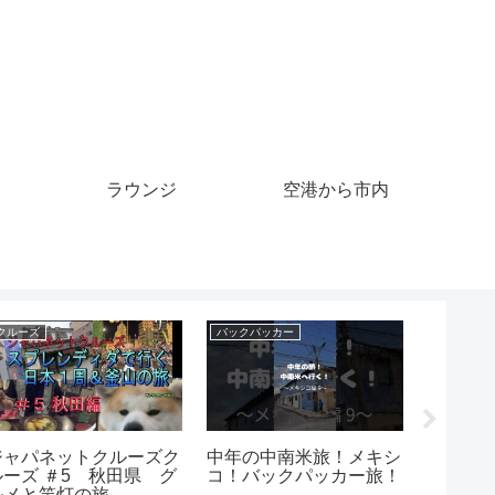
ラウンジ
空港から市内
クレジットカード
クレジットカード
】自転
【ヤフーカード】楽天カ
【海外の反応】隣国でク
になり
ード一筋だった私が、申
レジットカードが全スト
し込むときの注意点と作
ップ⁉隣国「日本が助け