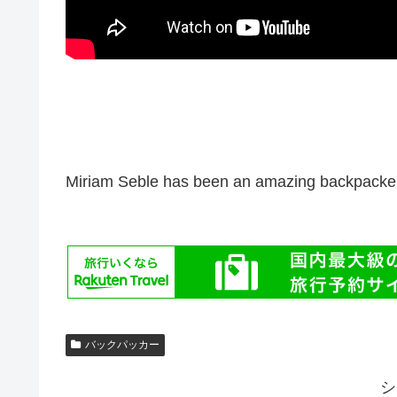
Miriam Seble has been an amazing backpacker 
バックパッカー
シ