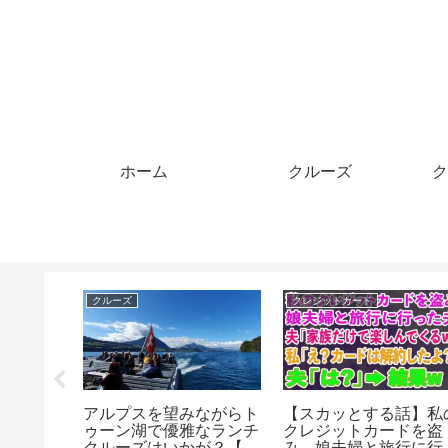
ホーム
クルーズ
ク
パッカー
マイル
マイル
の中南米旅！メキシ
【往復6,000マイルで札
【あつ森】Par
バックパッカー旅！
幌】JAL『どこかにマイ
ウィンのお
ル』で弾丸1泊2日北海
ル集めをす