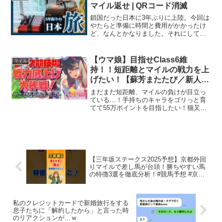
マイル返せ | QRコード消滅
鎖国だった日本に3年ぶりに上陸。今回は
やたらと準備に時間と費用がかかったけ
ど、なんとかなりました。それにして
も、飛行機のこの席なんやこれ。ぼった
くりやんけ。久々の日本上陸。パスポー
トは申請しても来ないし、入国検疫のオ
【ウマ娘】目指せClass6維
マイル
ンラインサイトも毎週変わ...
持！！短距離とマイルの戦力を上
げたい！【蘇芳またたび／新人
Vtuber】
まだまだ短距離、マイルの負けが目立っ
ている…！手持ちのキャラをゴリっと育
てて55万ポイントを目指したい！猫又系
新人Vtuberの【蘇芳(すおう)またたび】で
す！高評価、チャンネル登録よろしくお
願いします(=・ω・=)メンバーシップはこ
ちらか...
【三年坂ステークス2025予想】京都外回
りマイルで差し馬が台頭！勝ちやすい馬
の特徴3選を徹底分析！#競馬予想 #京都
競馬 #三年坂S
私のクレジットカードで新婚旅行をする
息子たちに「解約したから」と言った時
のリアクションが…ｗ