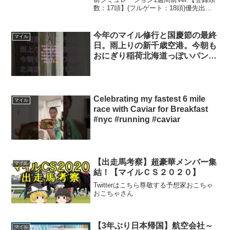
数：17頭】(フルゲート：18頭)優先出走
シュネルマイスター サリオス
馬セリフォス賞金上位馬ソダシシュネル
#1609
マイスターダノンスコーピオンサリオス
ロータスランドマテンロウオリオンソウ
今年のマイル修行と国慶節の最終
マイル
ルラッシュウ...
日。雨上りの新千歳空港。今朝も
おにぎり稲荷北海道っぽいパンで
頑張ります‼️👍️#shorts #新千歳空
港 #北海道 #hokkaido #ヤマト運
輸 #クロネコヤマト
Celebrating my fastest 6 mile
マイル
race with Caviar for Breakfast
#nyc #running #caviar
【出走馬考察】超豪華メンバー集
マイル
結！【マイルＣＳ２０２０】
Twitterはこちら尊敬する予想家おこちゃ
おこちゃさん
【3年ぶり日本帰国】航空会社～
マイル