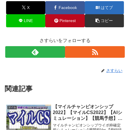
X
Facebook
はてブ
LINE
Pinterest
コピー
さすらいをフォローする
さすらい
関連記事
【マイルチャンピオンシップ
マイル
2022】【マイルCS2022】【AIシ
ミュレーション】【競馬予想】
【1週間前】ウイポ枠確定前シミ
マイルチャンピオンシップウイポ枠確定
ュレーション セリフォス ソダシ
前シミュレーション1週間前Ver.【登録頭