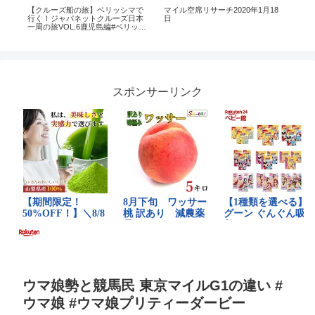
の
【クルーズ船の旅】ベリッシマで
マイル空席リサーチ2020年1月18
Vdo
行く！ジャパネットクルーズ日本
日
編
一周の旅VOL.6鹿児島編#ベリッシ
マ #クルーズ船 #ジャパネットクル
ーズ
スポンサーリンク
ウマ娘勢と競馬民 東京マイルG1の違い #
ウマ娘 #ウマ娘プリティーダービー