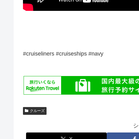
#cruiseliners #cruiseships #navy
クルーズ
シ