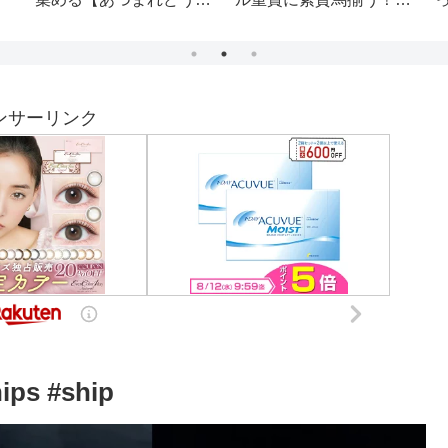
】
ラウンジ
ぞ配信
#
ンサーリンク
hips #ship