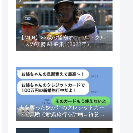
ベトナムドン イラクディナール
【MLB】23歳の怪物オニール・クル
ーズの守備＆HR集（2022年）
夫を奪った妹が姉のクレジットカー
ドで無断で新婚旅行を計画→得意げ
な妹に「カードは解約したから」と
伝えた時の反応が…ｗ