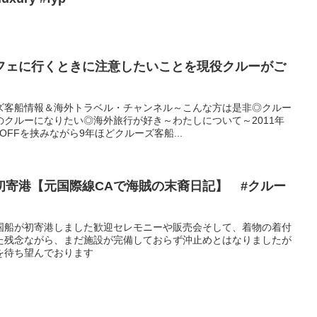
フェに行くときに注意したいことを現役クルーがご
ズ客船情報＆海外トラベル・チャンネル～こんな方は是非◎クルー
クルーになりたい◎海外旅行が好き～わたしについて～2011年
FFを挟みながら9年ほどクルーズ客船...
初寄港【元国際線CAで海賊の末裔日記】 #クルー
国船が初寄港しました歓迎セレモニーや販売会そして、着物の着付
た残念ながら、まだ施設が完備しておらず沖止めとはなりましたが
を待ち望んでおります