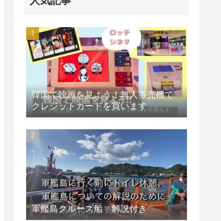
人気記事
韓国で映画を見よう！無人券売機で
クレジットカードを買います
軍艦島クルーズ船 解説付き