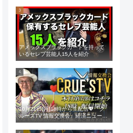
アメックスブラックカードを持って
いるセレブ芸能人15人を紹介
10月21日(月)18時から生配信💖『ク
ルーズTV 情報交換会』経済ニュース
投資 株式市場 新NISA 投資信託 仮想
通貨 ビットコイン 不動産投資 為替