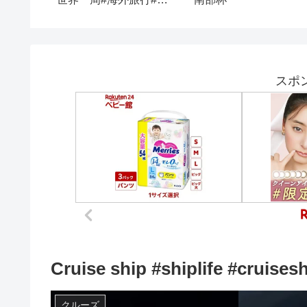
タッフに
編
会】【クルーズカップ
#shorts #バレーボール 
混合バレーボール
スポ
Cruise ship #shiplife #cruises
クルーズ