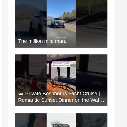
The million mile man.
🛥️ Private Bosphorus Yacht Cruise |
Romantic Sunset Dinner on the Water
🇹🇷✨