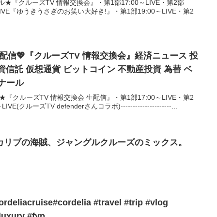
ール★『クルーズTV 情報交換会』・第1部17:00～LIVE・第2部
0～LIVE『ゆうきうさぎのお笑い大好き!』・第1部19:00～LIVE・第2
ら生配信💖『クルーズTV 情報交換会』経済ニュース 投
 投資信託 仮想通貨 ビットコイン 不動産投資 為替 ベ
ナール
★『クルーズTV 情報交換会 生配信』・第1部17:00～LIVE・第2
E(クルーズTV defenderさんコラボ)---------------------...
カリブの海賊、ジャングルクルーズのミックス。
rdeliacruise#cordelia #travel #trip #vlog
luxury #fyp