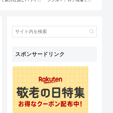
#cruiset
#travel 
#facts
スポンサードリンク