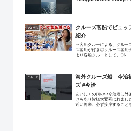
クルーズ客船でビュッ
クルーズ
紹介
～客船クルーによる、クルー
ズ客船が好き◎クルーズ客船の
より客船クルーとして、ON・O
海外クルーズ船 今治
クルーズ
ズ #今治
あいにくの雨の中今治港に外
けもあり皆様大変喜ばれまし
近い将来、必ず接岸すること