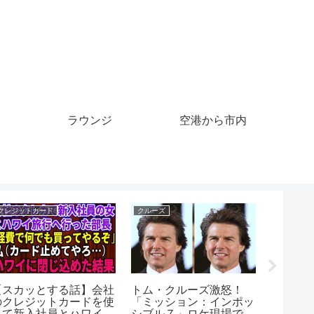
ラウンジ
空港から市内
クレジットカード
バックパッカー
クルーズ
ヨークフーズ 東芝TEC
ミイラ#南米#バックパ
Ship 🙁
製セルフレジ クレジッ
ッカー#カメラ#世界一
#automo
トカード支払い
周
#titanic 