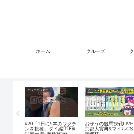
ホーム
クルーズ
ク
クルーズ
クルーズ
激怒！
A TRAVEL VLOG
【よく繋いだが】男女
インポッ
GREECE ④エーゲ海
合バレーボール大会の
現場で
1dayクルーズ ポロス島
レー【バレーボール大