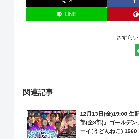
X
LINE
さすらい
関連記事
12月13日(金)19:0
クルーズ
部(全3部)』ゴールデ
ーイ(うどんねこ) 1560