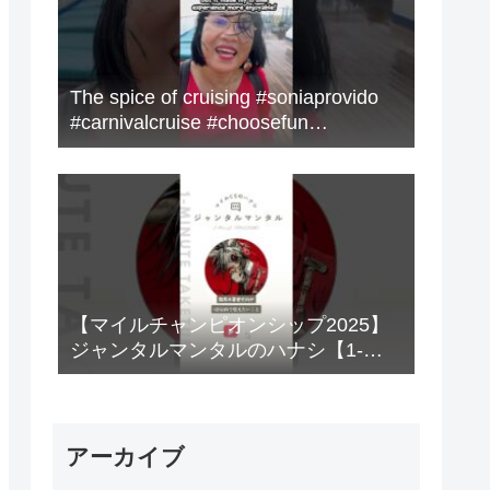
The spice of cruising #soniaprovido
#carnivalcruise #choosefun
#adventure #cruise #fun
【マイルチャンピオンシップ2025】
ジャンタルマンタルのハナシ【1-
MINUTE】#競馬
アーカイブ