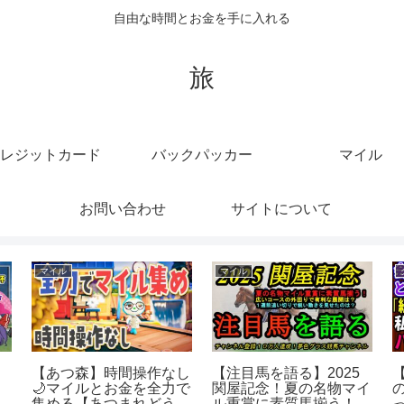
自由な時間とお金を手に入れる
旅
レジットカード
バックパッカー
マイル
お問い合わせ
サイトについて
マイル
マイル
混
【マイルで世界一周ビジ
【ウマ娘Live】～初見さ
プ
ネスクラスの旅】#47 ワ
ん歓迎～ 逃2先1でマ
ルシャワ空港 ビジネス
イルチャンミ走っちゃう