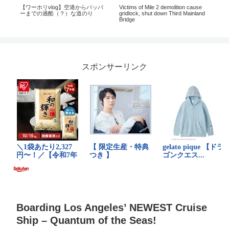
スで
【ワーホリvlog】空港からバッパ
Victims of Mile 2 demolition cause
ク
ーまでの過酷（？）な道のり
gridlock, shut down Third Mainland
#神
Bridge
スポンサーリンク
Boarding Los Angeles’ NEWEST Cruise
Ship – Quantum of the Seas!