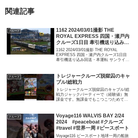
関連記事
1162 2024/03/01撮影 THE
クルーズ
ROYAL EXPRESS 四国・瀬戸内
クルーズ1日目 牽引機送り込み回
送・本運転 サンライズ瀬戸 他
1162 2024/03/01撮影 THE ROYAL
EXPRESS 四国・瀬戸内クルーズ1日目
牽引機送り込み回送・本運転 サンライズ
瀬戸 他
トレジャークルーズ脱獄囚のキャ
クルーズ
ブル!総戦力
トレジャークルーズ脱獄囚のキャブル!総
戦力ジャックパーティーで（経験値）無
課金です。無課金でもこつこつためて引
いたらいいキャラクター出ますよー！！
狙ってる時は出ないのですがどうでもい
い時に出るんですよね。課金にはご注意
Voyage116 WALVIS BAY 2/24
クルーズ
を!!!!!
2024 #peaceboat #クルーズ
#travel #世界一周 #ピースボート
Voyage116 ピースボート地球一周の船旅