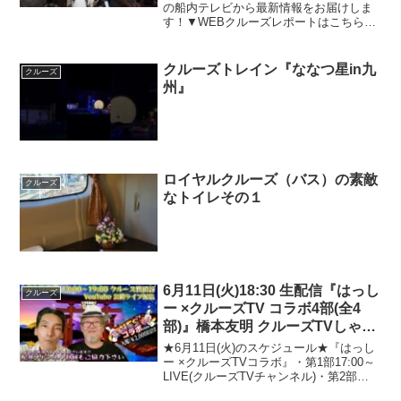
の船内テレビから最新情報をお届けしま
す！▼WEBクルーズレポートはこちらか
ら↓↓▼-----------------------神戸 / 横浜、ヒロ
(米国)、ホノルル(米国)、パペーテ(タヒ
チ)...
クルーズトレイン『ななつ星in九
クルーズ
州』
ロイヤルクルーズ（バス）の素敵
クルーズ
なトイレその１
6月11日(火)18:30 生配信『はっし
クルーズ
ー ×クルーズTV コラボ4部(全4
部)』橋本友明 クルーズTVしゃち
ょう 公開ライブ配信 世田谷にて
★6月11日(火)のスケジュール★『はっし
現地観覧 お待ちしております。
ー ×クルーズTVコラボ』・第1部17:00～
LIVE(クルーズTVチャンネル)・第2部
17:30～LIVE(クルーズTVチャンネル)・第