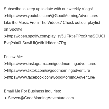
Subscribe to keep up to date with our weekly Vlogs!
➤https://www.youtube.com/@GoodMorningAdventures
Like the Music From The Videos? Check out our playlist
on Spotify!
➤https://open.spotify.com/playlist/5UFKtiePPxcXmsSOUCI
Bvq?si=0LSuwiUiQc6k1HIdcnpZRg
Follow Me:
➤https://www.instagram.com/goodmorningadventures
➤https://www.tiktok.com/@goodmorningadventure
➤https://www.facebook.com/GoodMorningAdventure/
Email Me For Business Inquiries:
➤ Steven@GoodMorningAdventure.com