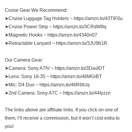
Cruise Gear We Recommend:
➤Cruise Luggage Tag Holders ~ https://amzn.to/43TIF0u
➤Cruise Power Strip ~ https://amzn.to/3CRdW8q
➤Magnetic Hooks ~ https://amzn.to/4340n07
➤Retractable Lanyard ~ https://amzn.to/3JU9b1R
Our Camera Gear:
➤Camera: Sony A7IV ~ https://amzn.to/3DavIDT
➤Lens: Sony 16-35 ~ https://amzn.to/46MGrBT
➤Mic: D4 Duo ~ https://amzn.to/46R6tUq
➤2nd Camera: Sony A7C ~ https://amzn.to/44Iyzzn
The links above are affiliate links. If you click on one of
them, I’ll receive a commission, but it won’t cost extra to
you!