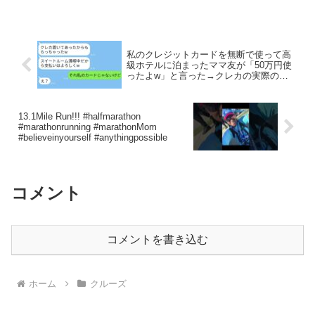
3部18:00～LIVE(クルーズTVチャンネ
ル)・第4部1...
私のクレジットカードを無断で使って高
級ホテルに泊まったママ友が「50万円使
ったよw」と言った→クレカの実際の持
ち主を伝えたときの彼女の反応がwww
13.1Mile Run!!! #halfmarathon
#marathonrunning #marathonMom
#believeinyourself #anythingpossible
コメント
コメントを書き込む
ホーム
クルーズ