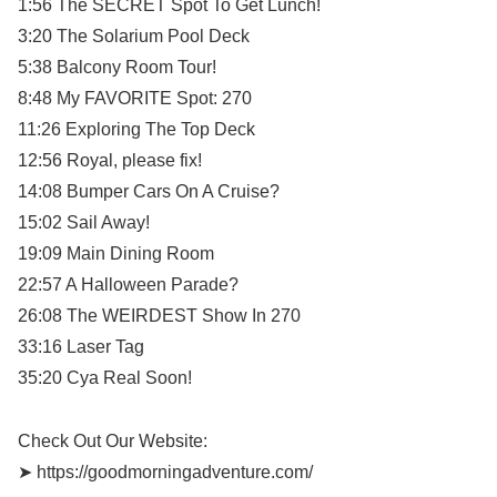
1:56 The SECRET Spot To Get Lunch!
3:20 The Solarium Pool Deck
5:38 Balcony Room Tour!
8:48 My FAVORITE Spot: 270
11:26 Exploring The Top Deck
12:56 Royal, please fix!
14:08 Bumper Cars On A Cruise?
15:02 Sail Away!
19:09 Main Dining Room
22:57 A Halloween Parade?
26:08 The WEIRDEST Show In 270
33:16 Laser Tag
35:20 Cya Real Soon!
Check Out Our Website:
➤ https://goodmorningadventure.com/