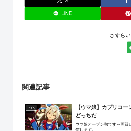
X
LINE
さすらい
関連記事
【ウマ娘】カプリコー
マイル
どっちだ
ウマ娘オープン勢です～画質
信します。