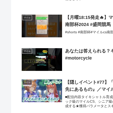
【月曜18:15発走🔥】マ
マイル
南部杯2024 #盛岡競馬
#shorts #南部杯#マイルc
あなたは答えられる？
マイル
#motorcycle
【隠しイベント#77
マイル
先にあるもの』／マイル
■配信内容タイキシャトル育
ック級のマイルCS、シニア級
成する★獲得パラメータとスキル