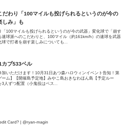
こだわり「100マイルも投げられるというのが今の
楽しみ」も
り「100マイルも投げられるというのが今の武器」変化球で「崩す
速球派へのこだわりと、100マイル（約161km/h）の速球を武器
球で打者を崩す楽しみについても...
カブ533ベル
加いただけます！10月31日あつ森ハロウィンイベント告知！第
t！宝当てゲーム】【開催島予定地】みやこ島おきなわほん島【予定ルー
3人ずつ配置（小鬼役はベス...
edit Card? | @ryan-magin