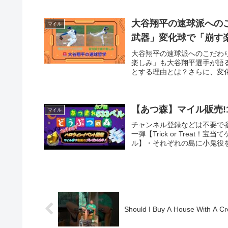
大谷翔平の速球派への
マイル
武器」変化球で「崩す
大谷翔平の速球派へのこだわ
楽しみ」も大谷翔平選手が語る
とする理由とは？さらに、変化
【あつ森】マイル販売!1
マイル
チャンネル登録などは不要で参
一弾【Trick or Trea
ル】・それぞれの島に小鬼役を
Should I Buy A House With A Cr