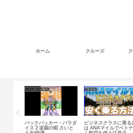
ホーム
クルーズ
ク
クレジットカード
マイル
】マイル
ブラックフライデーの購
久々に”グリーンマイ
枚使い切
入品紹介！調子乗った結
ル”を見て泣いた（参
い離島ガ
果、クレジットカードの
可）