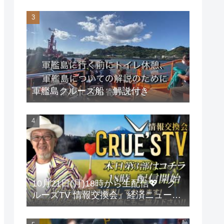
軍艦島クルーズ船 解説付き
10月21日(月)18時から生配信💖『ク
ルーズTV 情報交換会』経済ニュース
投資 株式市場 新NISA 投資信託 仮想
通貨 ビットコイン 不動産投資 為替