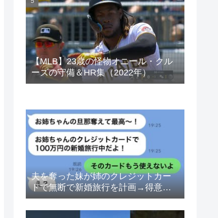
ベトナムドン イラクディナール
【MLB】23歳の怪物オニール・クル
ーズの守備＆HR集（2022年）
夫を奪った妹が姉のクレジットカー
ドで無断で新婚旅行を計画→得意げ
な妹に「カードは解約したから」と
伝えた時の反応が…ｗ