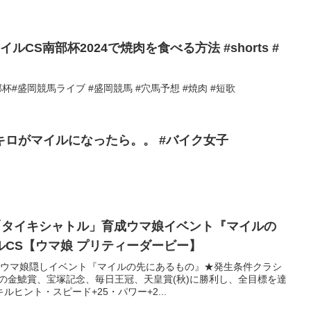
イルCS南部杯2024で焼肉を食べる方法 #shorts #
s南部杯#盛岡競馬ライブ #盛岡競馬 #穴馬予想 #焼肉 #短歌
キロがマイルになったら。。 #バイク女子
】「タイキシャトル」育成ウマ娘イベント『マイルの
CS【ウマ娘 プリティーダービー】
成ウマ娘隠しイベント『マイルの先にあるもの』★発生条件クラシ
の金鯱賞、宝塚記念、毎日王冠、天皇賞(秋)に勝利し、全目標を達
ヒント・スピード+25・パワー+2...