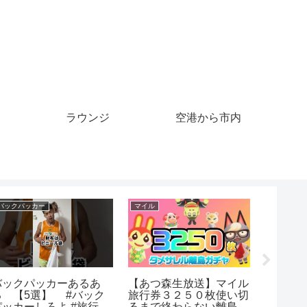
ラウンジ
空港から市内
クルーズ
クルーズ
マイル
【ツムツム】クルーズラ
2025.03.20 クルーズ⑤
Laser T
ミレス使ってみた。
Mile Aw
#mileaw