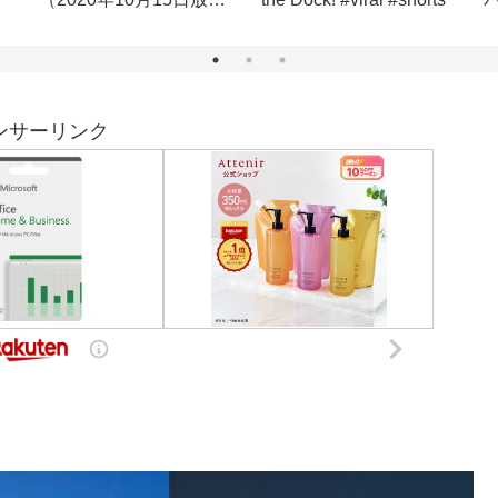
れ！今回は、2000マイ
は？
ルの家具中心で マッチ
ング❗️
ンサーリンク