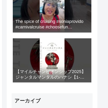
The spice of cruising #soniaprovido
#carnivalcruise #choosefun
#adventure #cruise #fun
【マイルチャンピオンシップ2025】
ジャンタルマンタルのハナシ【1-
MINUTE】#競馬
アーカイブ