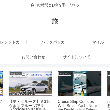
自由な時間とお金を手に入れる
旅
レジットカード
バックパッカー
マイル
お問い合わせ
サイトについて
マイル
クルーズ
【あつ森】マイル家具交
【クルーズ】カリブ海ツ
加
換会掲示板配信 マイル
アーの100万円以上する
家具交換したい方あつま
最高級スイートルームと