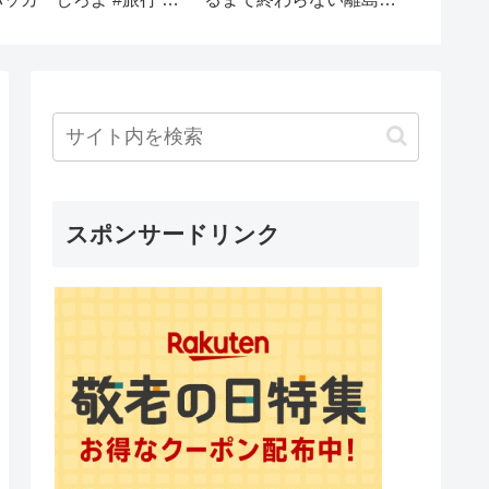
#laserc
#laserre
#laservi
スポンサードリンク