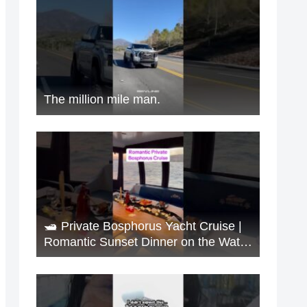
The million mile man.
🛥️ Private Bosphorus Yacht Cruise |
Romantic Sunset Dinner on the Water
🇹🇷✨