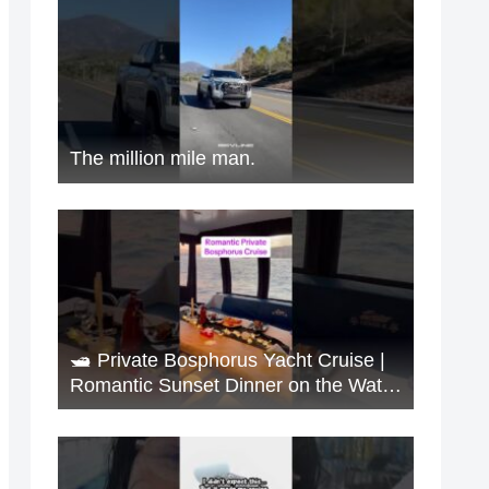
The million mile man.
🛥️ Private Bosphorus Yacht Cruise |
Romantic Sunset Dinner on the Water
🇹🇷✨