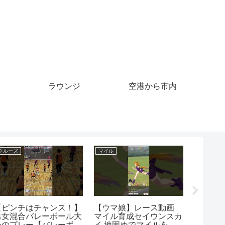
ラウンジ
空港から市内
クレジットカード
クルーズ
リティーダー
【スカッとする話】母の
10月7日(月) 19:3
リキャップ
葬儀中、私のクレジット
信 #クルーズTV『G
マイルカップ
カードを盗み浮気旅行を
Spirits×クルーズ