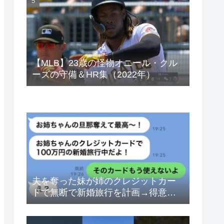
ベトナムドン イラクディナール
【MLB】23歳の怪物オニール・クル
ーズの守備＆HR集（2022年）
夫を奪った妹が姉のクレジットカー
ドで無断で新婚旅行を計画→得意げ
な妹に「カードは解約したから」と
伝えた時の反応が…ｗ