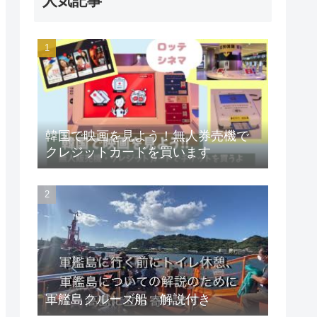
人気記事
韓国で映画を見よう！無人券売機で
クレジットカードを買います
軍艦島クルーズ船 解説付き