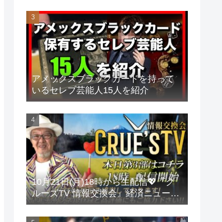
アメックスブラックカードを持って
いるセレブ芸能人15人を紹介
10月21日(月)18時から生配信💖『ク
ルーズTV 情報交換会』経済ニュース
投資 株式市場 新NISA 投資信託 仮想
通貨 ビットコイン 不動産投資 為替