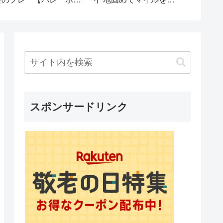
する義姉「家族でしょ？
ボ 2部(全3部)』 
支払いヨロシクね～♪」
スピリッツ 福井茂
→私「お義姉さん…指名
PRIDE&JOY 1481
手配されてるよ？」義姉
「えっ？」
スポンサードリンク