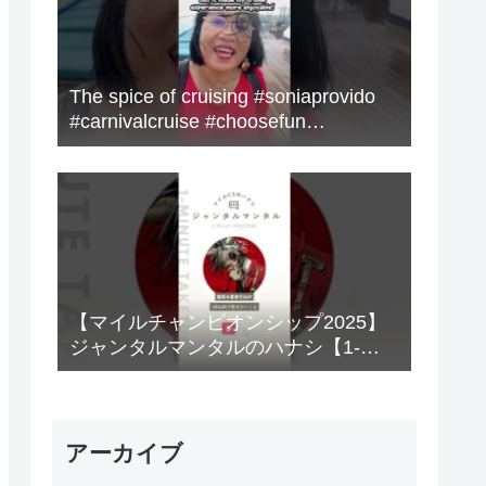
The spice of cruising #soniaprovido
#carnivalcruise #choosefun
#adventure #cruise #fun
【マイルチャンピオンシップ2025】
ジャンタルマンタルのハナシ【1-
MINUTE】#競馬
アーカイブ