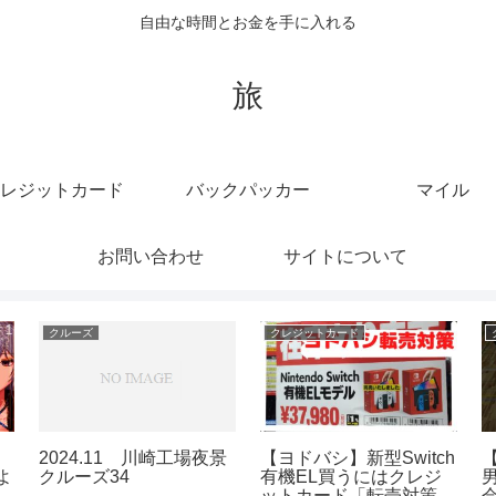
自由な時間とお金を手に入れる
旅
レジットカード
バックパッカー
マイル
お問い合わせ
サイトについて
ジットカード
マイル
マイル
ブラックリストなど
【あつ森】離島ガチャ
【ウマ娘プ
ばれるクレジットの
「マイル旅行券１００枚
ビー】オグ
C異動情報について
使いきれないほどのハプ
GI NHK