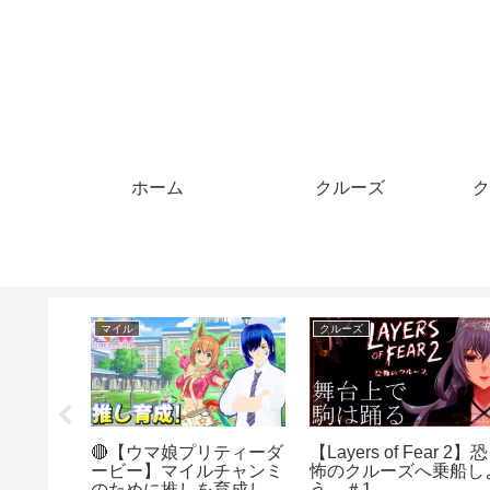
ホーム
クルーズ
ク
クルーズ
マイル
クレ
【ピンチはチャンス！】
【ウマ娘】レース動画
俗に
男女混合バレーボール大
マイル育成セイウンスカ
と呼
会のプレー【バレーボー
イ 地固めでマイルを走
CI