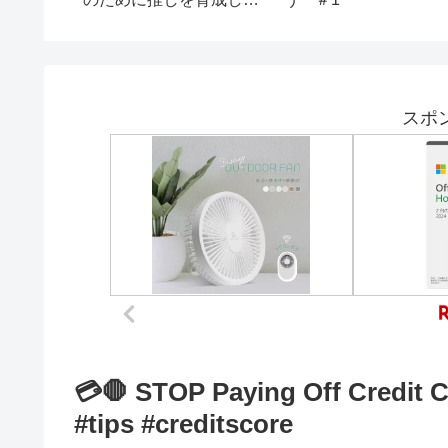
ル大会】【クルーズカッ
ってみた
プ】#shorts#バレーボー
ル#混合バレーボール
スポ
💳🛑 STOP Paying Off Credit C
#tips #creditscore