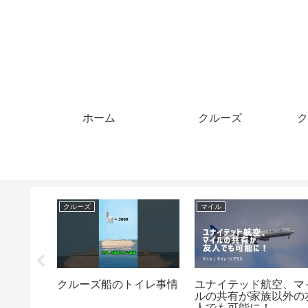
ホーム
クルーズ
ク
クルーズ
マイル
IVE】大人
7月3日はトム・クルー
佐々木朗希、初球から
プクルー
ズの誕生日！主演作『ナ
100マイルを三連
ハウス 丸
イト＆デイ』をMrふき
発！！！