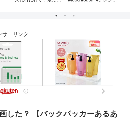
cars go home
ール/にじさんじ】
ンサーリンク
画した？ 【バックパッカーあるあ