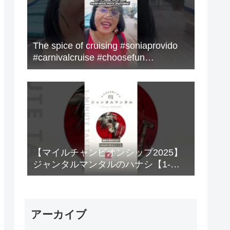
The spice of cruising #soniaprovido
#carnivalcruise #choosefun
#adventure #cruise #fun
【マイルチャンピオンシップ2025】
ジャンタルマンタルのハナシ【1-
MINUTE】#競馬
アーカイブ