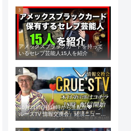
アメックスブラックカードを持って
いるセレブ芸能人15人を紹介
10月21日(月)18時から生配信💖『ク
ルーズTV 情報交換会』経済ニュース
投資 株式市場 新NISA 投資信託 仮想
通貨 ビットコイン 不動産投資 為替