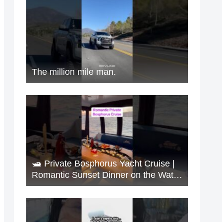
The million mile man.
🛥️ Private Bosphorus Yacht Cruise |
Romantic Sunset Dinner on the Water
🇹🇷✨