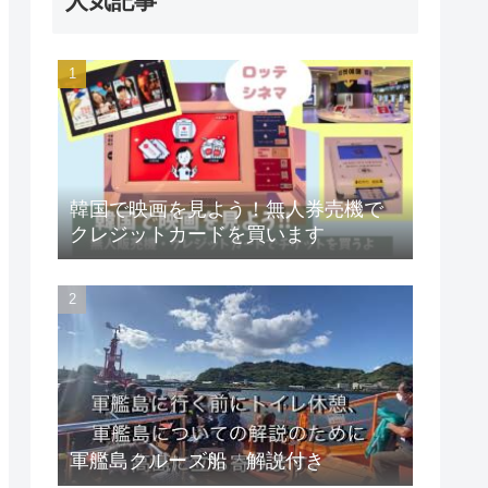
人気記事
韓国で映画を見よう！無人券売機で
クレジットカードを買います
軍艦島クルーズ船 解説付き