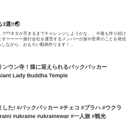
選‼️🌏
.!!??ネタが尽きるまでチャレンジしようかな、、今後も作り続け
ますーーーー旅行会社を運営するメンバーが旅や世界のことを発信
らしながら、おもろい動画作ります！...
リンウン寺！猿に迎えられるバックパッカー
 Giant Lady Buddha Temple
！
! #バックパッカー #チェコ #プラハ #ウクラ
ini #ukraine #ukrainewar #一人旅 #観光