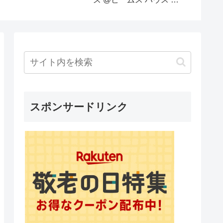
【ゆっくり実況】
トームで秋冬のお買い
っこい
物！おすすめアイテムを
使ったコーデをします
スポンサードリンク