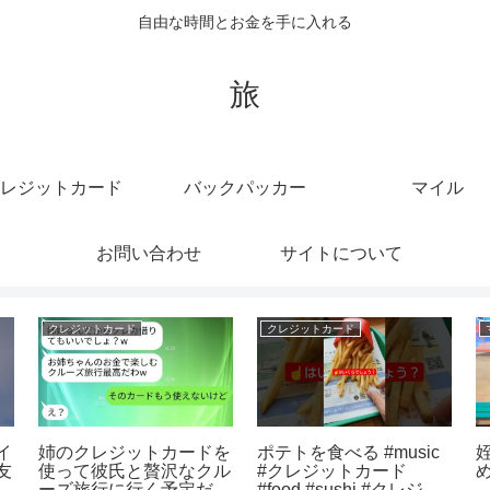
自由な時間とお金を手に入れる
旅
レジットカード
バックパッカー
マイル
お問い合わせ
サイトについて
クルーズ
マイル
🚗👋 モーニングクルー
【競馬同時視聴】2023
ズ軍団様 ご帰宅
年NHKマイルカップ同
Morning Cruise Spots
時視聴【ニュイ・ソシエ