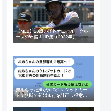
ベトナムドン イラクディナール
【MLB】23歳の怪物オニール・クル
ーズの守備＆HR集（2022年）
夫を奪った妹が姉のクレジットカー
ドで無断で新婚旅行を計画→得意げ
な妹に「カードは解約したから」と
伝えた時の反応が…ｗ