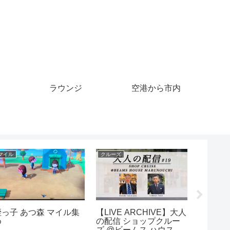
ラウンジ
空港から市内
マイル
クルーズ
クルーズ
あつ森 マイル旅行券３
【ショップクルーズ】大
ワンピ
０枚！霊夢の離島ガチャ
人の上品カジュアルがす
ルーズ
でやよいちゃんを狙う
ぐに叶う！バンヤードス
クト追