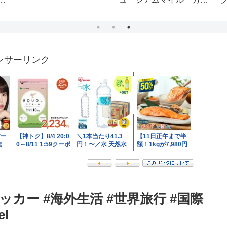
ど
ガチになるならば前残り
の穴のワンチャンに賭け
るのもひとつの手 マグ
ネット競馬予想 ウマジ
#
ョ
ンサーリンク
ッカー #海外生活 #世界旅行 #国際
l