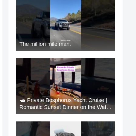
The million mile man.
🛥️ Private Bosphorus Yacht Cruise |
Romantic Sunset Dinner on the Water
🇹🇷✨