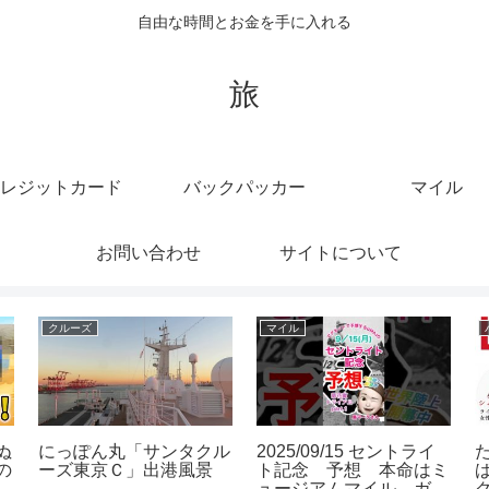
自由な時間とお金を手に入れる
旅
レジットカード
バックパッカー
マイル
お問い合わせ
サイトについて
クルーズ
マイル
ぬ
にっぽん丸「サンタクル
2025/09/15 セントライ
の
ーズ東京Ｃ」出港風景
ト記念 予想 本命はミ
離
ュージアムマイル ガチ