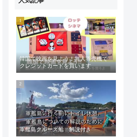
人気記事
韓国で映画を見よう！無人券売機で
クレジットカードを買います
軍艦島クルーズ船 解説付き