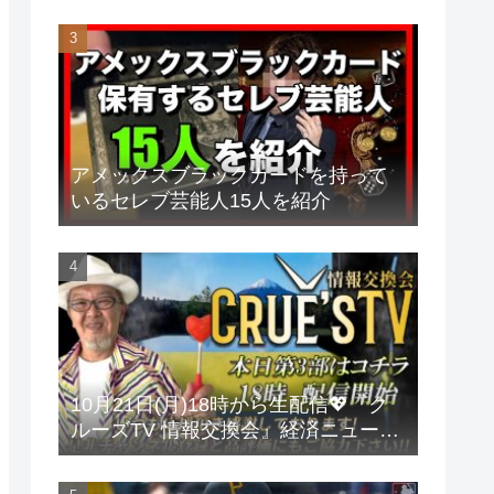
アメックスブラックカードを持って
いるセレブ芸能人15人を紹介
10月21日(月)18時から生配信💖『ク
ルーズTV 情報交換会』経済ニュース
投資 株式市場 新NISA 投資信託 仮想
通貨 ビットコイン 不動産投資 為替