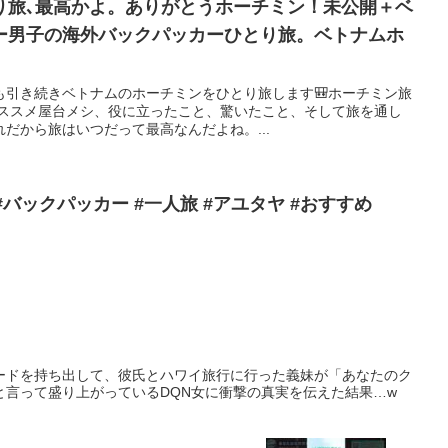
り旅､最高かよ。ありがとうホーチミン！未公開＋ベ
ー男子の海外バックパッカーひとり旅。ベトナムホ
も引き続きベトナムのホーチミンをひとり旅します🎒ホーチミン旅
でのオススメ屋台メシ、役に立ったこと、驚いたこと、そして旅を通し
だから旅はいつだって最高なんだよね。...
#世界一周 #travel #旅 #バックパッカー #一人旅 #アユタヤ #おすすめ
ードを持ち出して、彼氏とハワイ旅行に行った義妹が「あなたのク
と言って盛り上がっているDQN女に衝撃の真実を伝えた結果…w