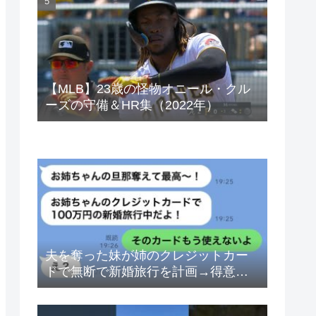
ベトナムドン イラクディナール
【MLB】23歳の怪物オニール・クル
ーズの守備＆HR集（2022年）
夫を奪った妹が姉のクレジットカー
ドで無断で新婚旅行を計画→得意げ
な妹に「カードは解約したから」と
伝えた時の反応が…ｗ