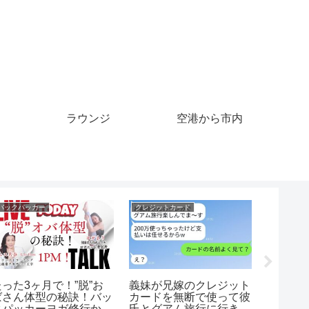
ラウンジ
空港から市内
バックパッカー
クレジットカード
マイル
たった3ヶ月で！”脱”お
義妹が兄嫁のクレジット
【NHK
ばさん体型の秘訣！バッ
カードを無断で使って彼
2025
クパッカーヨガ修行から
氏とグアム旅行に行き、
【ずん