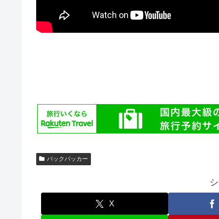
バックパッカー
シ
X