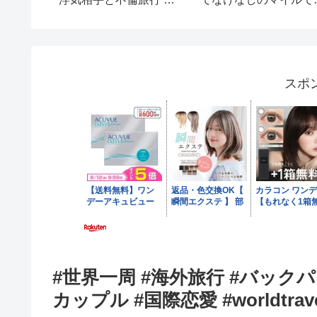
「引っ越そう!」娘「う
島ガチャ！【あつまれ
ん!」→夫はどん底に落
うぶつの森】
ちることに
スポ
#世界一周 #海外旅行 #バックパ
カップル #国際恋愛 #worldtrave