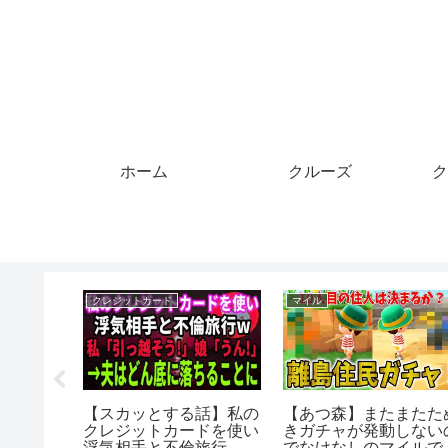
ホーム
クルーズ
ク
クレジットカード
マイル
ンポッシ
【スカッとする話】私の
【あつ森】またまたた
ルーズ？
クレジットカードを使い
きガチャが発動しない
ックスフ
浮気相手と不倫旅行 私
でなけなしのマイルで