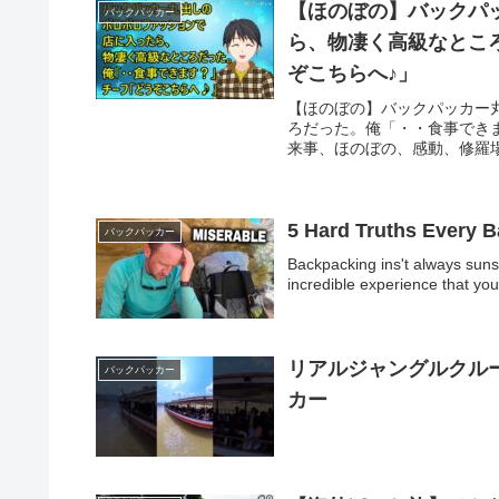
【ほのぼの】バックパ
バックパッカー
ら、物凄く高級なとこ
ぞこちらへ♪」
【ほのぼの】バックパッカー
ろだった。俺「・・食事でき
来事、ほのぼの、感動、修羅場
5 Hard Truths Every 
バックパッカー
Backpacking ins't always sunsh
incredible experience that you
リアルジャングルクルーズ
バックパッカー
カー