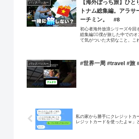
【海外ぼっち旅】ひと
バックパッカー
トナム総集編。アラサ
ーチミン。 #8
初心者海外放浪シリーズ今回
総集編🚶‍♂️僕が旅した中
て気がついた大切なこと。これ
バックパッカー
私の家から勝手にクレジットカ
レジットカードを使ったよｗ」