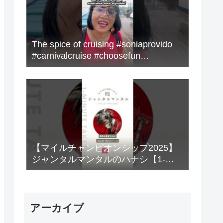
The spice of cruising #soniaprovido
#carnivalcruise #choosefun
#adventure #cruise #fun
【マイルチャンピオンシップ2025】
ジャンタルマンタルのハナシ【1-
MINUTE】#競馬
アーカイブ