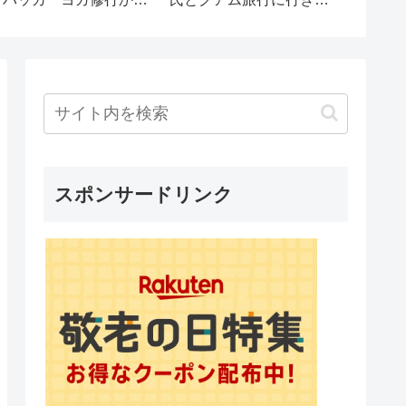
ヨガ講師の道へ！ヨガエ
「200万使っちゃった
#shor
ット考案者のヨガまりさ
w」と言っていたが、非
ップ202
ん！インタビュー対談！
常識な彼女に衝撃の事実
ヨガ #ダイエット #シ
を伝えた時の反応が面白
ングルマザー
かった。
スポンサードリンク