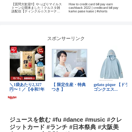
【質問大歓迎!!】やっぱりマイルス
How to credit card bill pay earn
「V
の
トーン公開来ました！クルスタ雑
cashback 2022 | creditcard bill pay
船
r】
談配信【ティンクル☆スターナイ
karke paise kaise | #shorts
児
ツ】#クルスタ
スポンサーリンク
ジュースを飲む #fu #dance #music #クレ
ジットカード #ランチ #日本祭典 #大阪美