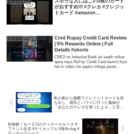
ズボラな人にはこの3枚のカード
クレジットカード
がおすすめ!!! #クレカ #クレジッ
トカード #amazon
#amazonprime #リクルート
Cred Rupay Credit Card Review
クレジットカード
| 5% Rewards Online | Full
Details #shorts
CRED ne IndusInd Bank ke saath milkar
apna naya RuPay Credit Card launch kiya
hai.Is video me aapko milega poora
detail:...
私の家から無断でクレジットカードを持
ち出し、彼氏とハワイに行った義妹が
「あなたのクレカを使ったよｗ」と言っ
た→現地で楽しんで無駄遣いしている
DQN女に衝撃の真実を教えた結果…w
初体験！セーヌ川のディナークルーズ #
フランス生活 #ゲイカップル #海外vlog #
ディナークルーズ