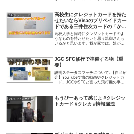
意点があってApple Payが利用出来ませ
ん。☆チャンネル登録お願いします。
⇒★「AMEXオファー」が"届く？届かな
高校生にクレジットカードを持た
クレジットカード
い？"基準に新...
せたいならVisaのプリペイドカー
ドである三井住友カードの「かぞ
くのおさいふ」はどうでしょう
高校入学と同時にクレジットカードのよ
か？2年間利用した感想をお伝え
うなものを持たせたいと思う親御さんも
いるかと思います。我が家では、娘が高
します
校に入学する直前に、三井住友カードの
「かぞくのおさいふ」というVisaのプリ
ペイドカードを持たせました。まる2年間
JGC SFC修行で準備する物【重
クレジットカード
使ってきたので、そ...
要】
説明ステータスマッチについて↓【自己紹
介】YouTubeで旅の動画やクレジットカ
ード、JGCやSFCと言った飛行機の事を
配信しています♪また日頃の動画もありオ
ールマイティーに活動しています！ここ
では旅で撮った写真などを載せていま
もうぴーあって感じよ #クレジッ
クレジットカード
す！是非チャ...
トカード #クレカ #情報漏洩