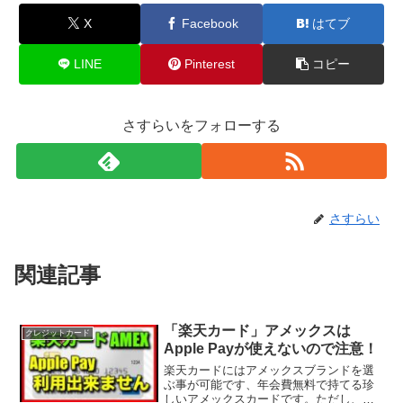
X
Facebook
はてブ
LINE
Pinterest
コピー
さすらいをフォローする
さすらい
関連記事
「楽天カード」アメックスは
クレジットカード
Apple Payが使えないので注意！
楽天カードにはアメックスブランドを選
ぶ事が可能です、年会費無料で持てる珍
しいアメックスカードです。ただし、注