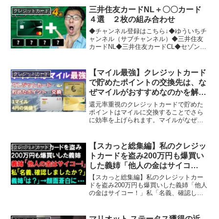
三井住友カードNL＋〇〇カード
クレジットカード
４選 ２枚の組み合わせ
◆チャンネル登録はこちら↓◆ゆういちチ
ャンネル（サブチャンネル）◆三井住友
カードNL◆三井住友カードCL◆セゾンパ
ールアメックス◆JCBカードW◆エポス
カード-----------------------------------------...
【マイル最強】クレジットカード
クレジットカード
で貯めたポイントの交換先は、な
ぜマイルがおすすめなのかを解
説！
還元率重視のクレジットカードで貯めた
ポイントはマイルに交換することでさら
に効率を上げられます。マイルがなぜ効
率よいのか、それは1マイルの価値に秘密
があるのです。今回はクレジットカード
のポイント交換先としてマイルがなぜお
【スカっと総集編】私のクレジッ
クレジットカード
すすめされるのかを解説...
トカードを盗み200万円も爆買い
した義姉「他人の金はサイコ
ー！」私「名義、確認しました
【スカっと総集編】私のクレジットカー
か？」義姉「は？」→顔面蒼白
ドを盗み200万円も爆買いした義姉「他人
の金はサイコー！」私「名義、確認しま
に…【修羅場】
したか？」義姉「は？」→顔面蒼白に…
【修羅場】動画がいいなと思ったらグッ
ドボタンをクリックお願いします^^「あ
マリオット ステータス獲得の近