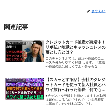
さすらい
関連記事
クレジットカード破産が急増中！
クレジットカード
リボ払い地獄とキャッシュレスの
落とし穴とは？
このチャンネルでは、政治や経済のニュ
ースを分かりやすく解説 します。「政治
や経済の話は難しくてよく分からな
い…」「ニュースを見ても専門用語ばか
りで理解できない…」そんな悩みを抱え
ている方に向けて、 シンプルで分かりや
【スカッとする話】会社のクレジ
クレジットカード
すい解説 をお届けします...
ットカードを使って新入社員とハ
ワイ旅行へ行った部長「何でも買
ってあげる」私（カード利用停止
■チャンネル登録をお願いします！本動画
してやろ）→会社のクレジットカ
は創作によるものですので、ご参考程度
に留めていただければ幸いです。
ードを止めて物価高のハワイに閉
じ込めた結