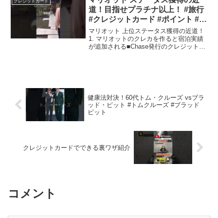
クレジットカード
なたの怒り晒してく...
道！目指せプラチナ以上！ #旅行
#クレジットカード #ポイント #マ
リオットボンヴォイ #マリオット
マリオット 上位ステータス獲得の近道！
#アメリカ駐在 #クレカ
1. マリオットのクレカを作ると宿泊実績
が追加される■Chase発行のクレジットカ
ード ＜アメリカのみ＞ Marriott
Bonvoy Boundless(95ドル)→15泊
Marriott Bon...
健康法対決！60代トム・クルーズ vsブラ
ッド・ピット #トムクルーズ #ブラッド
ピット
クレジットカードでできる裏ワザ紹介
コメント