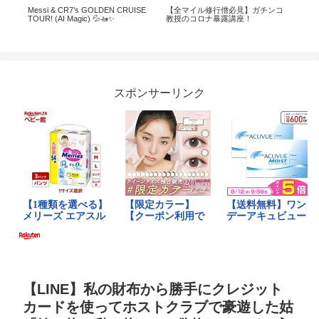
の
Messi & CR7’s GOLDEN CRUISE
【全マイル修行僧必見】ガチンコ
台湾
み
TOUR! (AI Magic) 💦🚤✨
教授のコロナ暴露講座！
キ
る
スポンサーリンク
【LINE】私の財布から勝手にクレジット
カードを使ってホストクラブで豪遊した姑