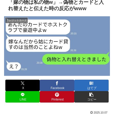
「嫁の物は私の物w」→偽物とカードと入
れ替えたと伝えた時の反応がwww
クレジットカード
X
Facebook
はてブ
LINE
Pinterest
コピー
2025.10.07