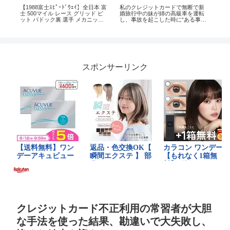
【1988富士ｽﾋﾟｰﾄﾞｳｪｲ】全日本 富
私のクレジットカードで無断で新
温
士 500マイル レース グリッド ピ
婚旅行中の妹が姉の高級車を運転
ッ
ット パドック裏 選手 メカニック
し、事故を起こした時に“ある事
沢
レースクイーン Group C-car Race
実”を伝えた妹の反応が…ｗ
よ
トヨタ 日産 マツダ ポルシェ
ら
がw
スポンサーリンク
クレジットカード不正利用の常習者が大胆
な手法を使った結果、勘違いで大失敗し、