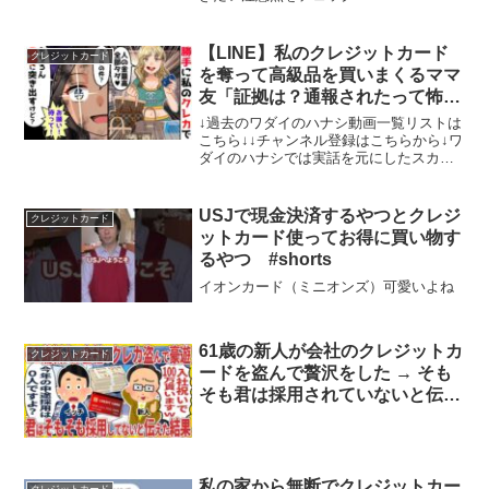
生役：高橋純（十六カード）生徒役：月
宮花音（my dear. production）ーーーー
ー■月宮花音YouTube X
【LINE】私のクレジットカード
クレジットカード
を奪って高級品を買いまくるママ
友「証拠は？通報されたって怖く
ないわよｗ」→非常識なDQN女
↓過去のワダイのハナシ動画一覧リストは
に『衝撃の事実』を伝えた結果…
こちら↓↓チャンネル登録はこちらから↓ワ
ダイのハナシでは実話を元にしたスカッ
【スカッとする話】
と爽快なストーリーを毎日アップしてい
ます。皆様から、沢山のコメントをお待
ちしております次回のLINE動画もお楽し
USJで現金決済するやつとクレジ
クレジットカード
みに！チャンネ...
ットカード使ってお得に買い物す
るやつ #shorts
イオンカード（ミニオンズ）可愛いよね
61歳の新人が会社のクレジットカ
クレジットカード
ードを盗んで贅沢をした → そも
そも君は採用されていないと伝え
た結果。
私の家から無断でクレジットカー
クレジットカード