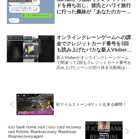
ドを持ち出し、彼氏とハワイ旅行
に行った義妹が「あなたのカード
を使ったよｗ」と言った。現地で
楽しんで散財するDQN女に驚く
べき事実を伝えた結果…w
オンラインクレーンゲームへの課
クレジットカード
金でクレジットカード番号を3回
も読み上げたバカな新人Vtuber
#vtuber #新人vtuber #shorts #切
新人Vtuberがオンラインクレーンゲーム
り抜き #新人vtuber配信切り抜き
で間違って2回もクレジットカード番号を
読み上げたシーンの切り抜き元動画は↓テ
スト配信だからって気抜くなよVtuberど
もはよ
初マイルストーン4ゲット出来る瞬間！
icici bank home visit | icici card recovery
raid #shorts #bankrecovery #bankloan
#loanrecoveryagent