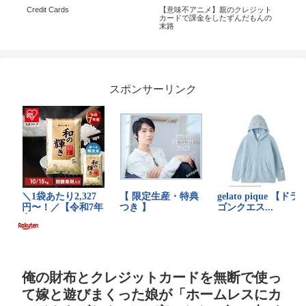
船
Credit Cards
【意味不アニメ】親のクレジット
「
カードで課金をしたずんだもんの
ズ
末路
スポンサーリンク
俺の財布とクレジットカードを無断で使っ
て嫁と遊びまくった娘が「ホームレスにカ