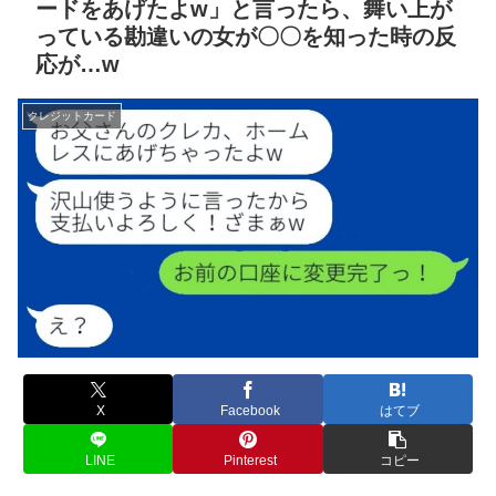
ードをあげたよw」と言ったら、舞い上が
っている勘違いの女が〇〇を知った時の反
応が…w
クレジットカード
X
Facebook
はてブ
LINE
Pinterest
コピー