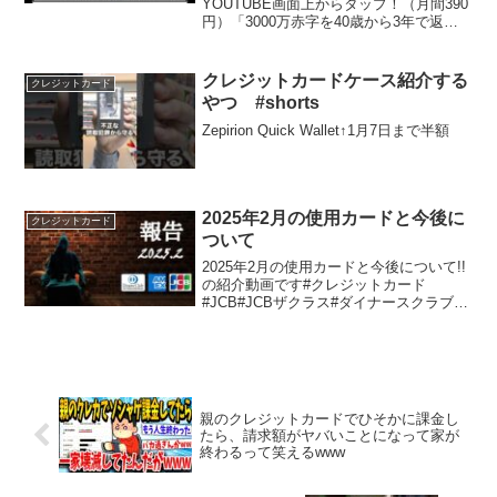
YOUTUBE画面上からタップ！（月間390
円）「3000万赤字を40歳から3年で返済
＋一戸建て一括購入」隠居：久保徹朗速
稼塾有料版（３０年分割可）は以下から
参加概要をお取り寄せください。
クレジットカードケース紹介する
クレジットカード
⇒selsio...
やつ #shorts
Zepirion Quick Wallet↑1月7日まで半額
2025年2月の使用カードと今後に
クレジットカード
ついて
2025年2月の使用カードと今後について!!
の紹介動画です#クレジットカード
#JCB#JCBザクラス#ダイナースクラブ#
ダイナースクラブプレミアムカード#三井
住友カードプラチナ#アメックスプラチナ
#ラグジュアリカード#ラグジュアリーカ
ード
親のクレジットカードでひそかに課金し
たら、請求額がヤバいことになって家が
終わるって笑えるwww