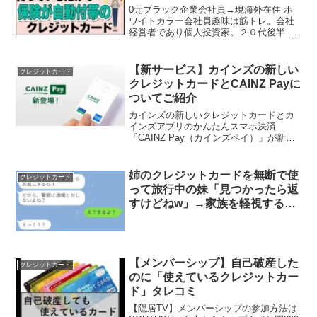
0元ブラック企業会社員→現海外在住 ホ
ワイトカラー会社員趣味は筋トレ。会社
経営者であり個人投資家。２０代後半 既
婚 子持ち。※現在はコロナで日本に帰っ
てきています。年収300万円→数千万にな
りました。お金に関する情報をどんどん
【新サービス】カインズの新しい
クレジットカード
発信していきま...
クレジットカードとCAINZ Payに
ついてご紹介
カインズの新しいクレジットカードとカ
インズアプリのかんたんスマホ決済
「CAINZ Pay（カインズペイ）」が新登
場！ 「お買い物がもっとおトクに。」
「お買い物がもっとベンリに。」をキャ
ッチコピーにカインズ史上最もお得で、
姉のクレジットカードを無断で使
クレジットカード
最も便利なお支払いを...
って旅行中の妹「見つかったら返
すけどねw」→家族を軽視するア
ホな女に罰が下った結果…w
【メンバーシップ】自己破産した
クレジットカード
のに「使えているクレジットカー
ド」タレコミ
【隠居TV】メンバーシップの参加方法は