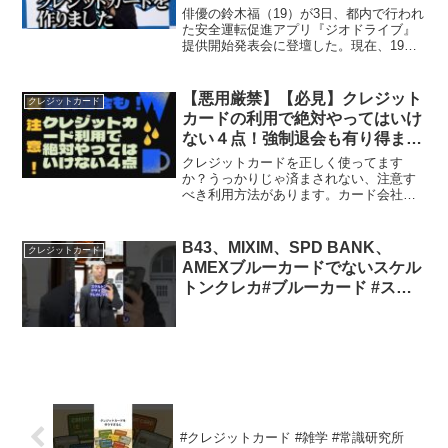
俳優の鈴木福（19）が3日、都内で行われ
た安全運転促進アプリ『ジオドライブ』
提供開始発表会に登壇した。現在、19歳
の大学生となり、すっかり大人びた印象
の鈴木。この日のイベントでは、“広報課
長”としてプレゼンテーションにも挑戦
【悪用厳禁】【必見】クレジット
クレジットカード
し、落ち着いた雰...
カードの利用で絶対やってはいけ
ない４点！強制退会も有り得ます
【要注意】
クレジットカードを正しく使ってます
か？うっかりじゃ済まされない、注意す
べき利用方法があります。カード会社は
監視してます。中には強制退会される事
例もあります。貴方は大丈夫でしょう
か？閲覧ありがとうございます。クレジ
B43、MIXIM、SPD BANK、
クレジットカード
ットカード会社の中の人、中猫...
AMEXブルーカードでないスケル
トンクレカ#ブルーカード #スケ
ルトンクレカ#クレカ #クレジッ
トカード
#クレジットカード #雑学 #常識研究所