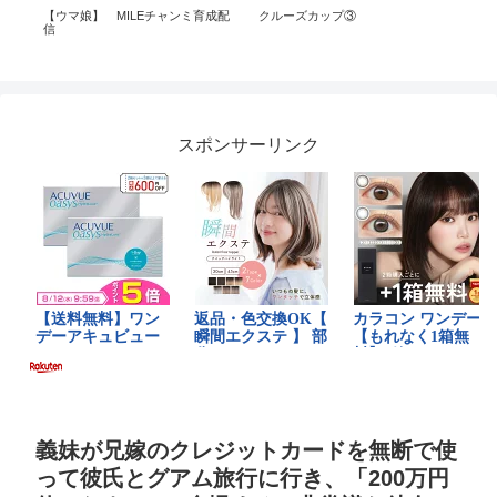
up
【ウマ娘】 MILEチャンミ育成配
クルーズカップ③
Ama
🚢
信
Eve
[O
スポンサーリンク
義妹が兄嫁のクレジットカードを無断で使
って彼氏とグアム旅行に行き、「200万円