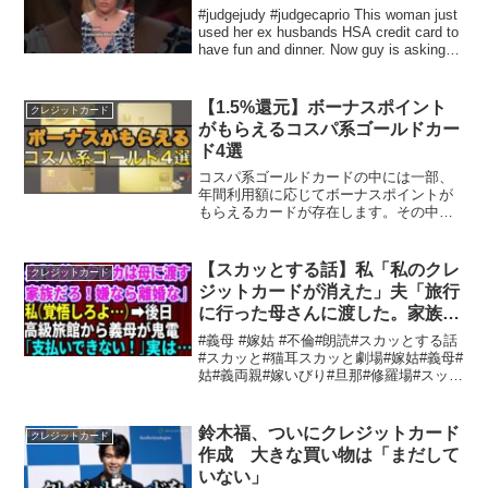
#judgejudy #judgecaprio This woman just
used her ex husbands HSA credit card to
have fun and dinner. Now guy is asking
b...
【1.5%還元】ボーナスポイント
クレジットカード
がもらえるコスパ系ゴールドカー
ド4選
コスパ系ゴールドカードの中には一部、
年間利用額に応じてボーナスポイントが
もらえるカードが存在します。その中で
も代表的なカードを4枚ほどピックアップ
して、どのようなカードなのかを解説し
ました。メインカードはもちろんサブカ
【スカッとする話】私「私のクレ
クレジットカード
ードとしても年会費無料...
ジットカードが消えた」夫「旅行
に行った母さんに渡した。家族だ
し文句ないだろ」私は離婚届を即
#義母 #嫁姑 #不倫#朗読#スカッとする話
提出→後日、高級旅館に泊まった
#スカッと#猫耳スカッと劇場#嫁姑#義母#
姑#義両親#嫁いびり#旦那#修羅場#スッキ
義母から慌てて連絡「支払いがで
リ#認知症#要介護#介護#長男#嫁#長男嫁
きない！」実
#離婚#離婚届#浮気#不倫#夫#トメ
鈴木福、ついにクレジットカード
クレジットカード
作成 大きな買い物は「まだして
いない」