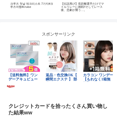
モ
크루즈 첫날 체크리스트 7가지#크
【伝説再び】長距離選手だけでマ
ハ
き？
루즈여행#cruise
イルリレーに挑戦!!そしてレース
AN
娘
後、悲劇が襲う…。
き
グオ
サポ
スポンサーリンク
クレジットカードを拾ったくさん買い物し
た結果ww