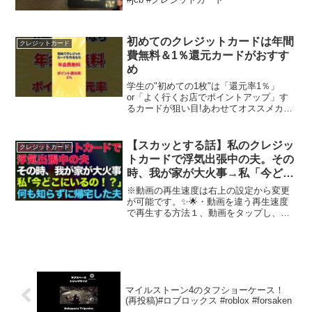
初めてのクレジットカードは年間
クレジットカード
費無料＆1％還元カードがおすす
め
学生の"初めての1枚"は「還元率1％」
or「よく行くお店でポイントアップ」す
るカードが狙い目!あわせてオススメカー
ドもご紹介■今回紹介したクレジットカー
ドJCB CARD W楽天カードPayPayカー
ド ■更に詳しい情報は記事で紹介 ・《2...
【スカッとする話】私のクレジッ
クレジットカード
トカードで浮気出張中の夫。その
時、我が家が大火事→私「今どこ
にいるの！？」夫「家だけど？」
※動画の再生速度は右上の設定から変更
→何も知らずに帰宅した浮気夫
が可能です。✨🌟・動画を違う再生速度
で再生する方法１、動画をタップし、画
【修羅場】
面右側の“︙”か“⚙”をタップします。２、
をタップします。３、動画を再生する速
度を選択します。±1，5倍や2倍の速度で
視聴可能にな...
マイルストーン4のタフショーケース！
(再投稿)#ロブロックス #roblox #forsaken