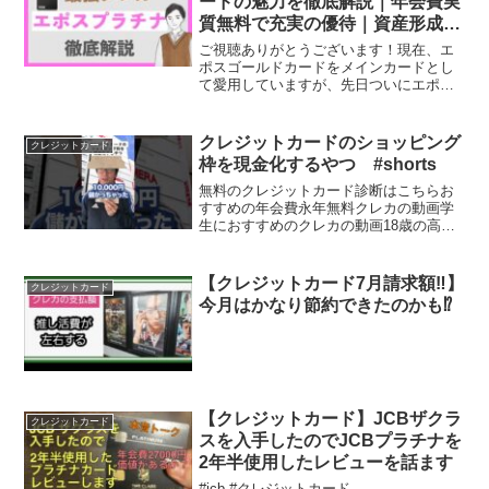
ードの魅力を徹底解説｜年会費実
質無料で充実の優待｜資産形成の
強い味方
ご視聴ありがとうございます！現在、エ
ポスゴールドカードをメインカードとし
て愛用していますが、先日ついにエポス
プラチナカードへのインビテーション(招
待)が届き、もうすぐ自分もエポスプラチ
ナカードデビューをします！そこで今回
クレジットカードのショッピング
クレジットカード
はエポスプラチナカー...
枠を現金化するやつ #shorts
無料のクレジットカード診断はこちらお
すすめの年会費永年無料クレカの動画学
生におすすめのクレカの動画18歳の高校
生が発行できるクレカの動画Amazonでお
すすめのクレカの動画
【クレジットカード7月請求額‼️】
クレジットカード
今月はかなり節約できたのかも⁉️
【クレジットカード】JCBザクラ
クレジットカード
スを入手したのでJCBプラチナを
2年半使用したレビューを話ます
#jcb #クレジットカード