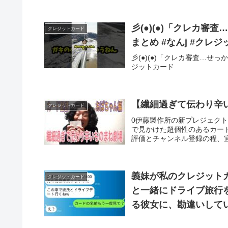
彡(●)(●)「クレカ審
クレジットカード
まとめ #なんj #クレ
彡(●)(●)「クレカ審査…せっ
ジットカード
【繊細過ぎて伝わり辛
クレジットカード
0伊藤製作所の新プレジェク
で見かけた超個性のあるカー
評価とチャンネル登録の程、宜
義妹が私のクレジット
クレジットカード
と一緒にドライブ旅行を
る彼女に、勘違いして