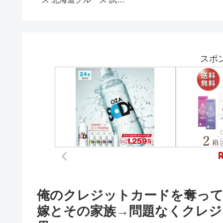
ォギア
の反応 #外国人の反応
る最強カードまとめ💳
スポ
俺のクレジットカードを奪って
嫁とその家族→問題なくクレジ