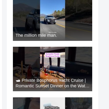
The million mile man.
🛥️ Private Bosphorus Yacht Cruise |
Romantic Sunset Dinner on the Water
🇹🇷✨