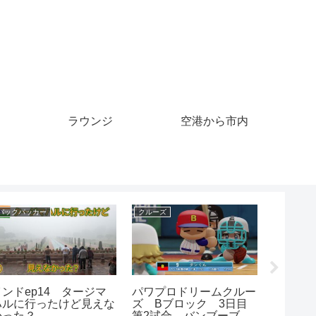
ラウンジ
空港から市内
クルーズ
バックパッカー
クルーズ
【車中泊】私の秘密基
【ライブ配信】コロナ渦
クルー
地、軽キャンピングカ
のインド、週末ロックダ
快でし
ー、ミニチュアクルーズ
ウンの現状レポート。バ