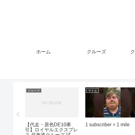
ホーム
クルーズ
ク
クルーズ
マイル
ムクルー
トムクルーズが1000億
マリオットアメックス
 3日目
円の中国市場を捨てた理
レミアムカードの改悪
ブーブレ
由に中国人大発狂#海外
勝つ❗️❗️ANAマイルが貯