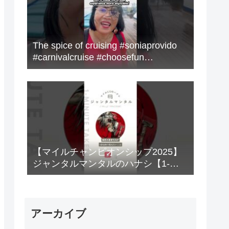
The spice of cruising #soniaprovido
#carnivalcruise #choosefun
#adventure #cruise #fun
【マイルチャンピオンシップ2025】
ジャンタルマンタルのハナシ【1-
MINUTE】#競馬
アーカイブ