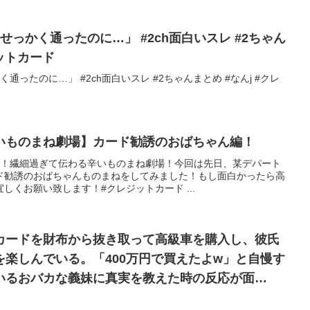
査…せっかく通ったのに…」 #2ch面白いスレ #2ちゃん
ジットカード
かく通ったのに…」 #2ch面白いスレ #2ちゃんまとめ #なんj #クレ
いものまね劇場】カード勧誘のおばちゃん編！
ト！繊細過ぎて伝わる辛いものまね劇場！今回は先日、某デパート
ド勧誘のおばちゃんものまねをしてみました！もし面白かったら高
しくお願い致します！#クレジットカード ...
カードを財布から抜き取って高級車を購入し、彼氏
楽しんでいる。「400万円で買えたよw」と自慢す
いるおバカな義妹に真実を教えた時の反応が面…