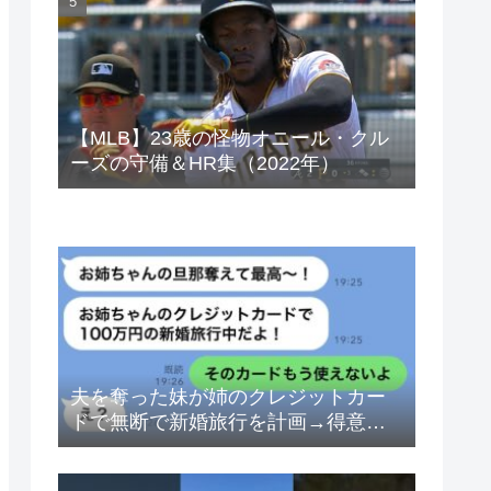
ベトナムドン イラクディナール
【MLB】23歳の怪物オニール・クル
ーズの守備＆HR集（2022年）
夫を奪った妹が姉のクレジットカー
ドで無断で新婚旅行を計画→得意げ
な妹に「カードは解約したから」と
伝えた時の反応が…ｗ