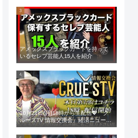
アメックスブラックカードを持って
いるセレブ芸能人15人を紹介
10月21日(月)18時から生配信💖『ク
ルーズTV 情報交換会』経済ニュース
投資 株式市場 新NISA 投資信託 仮想
通貨 ビットコイン 不動産投資 為替