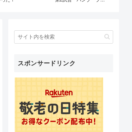
でのひとり車中泊【Tiny
ラナシの今を街ブラ生配
ompact Camper 】
信。
スポンサードリンク