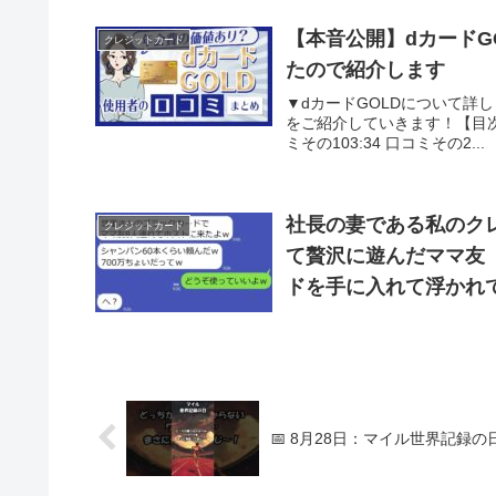
【本音公開】dカードG
クレジットカード
たので紹介します
▼dカードGOLDについて詳
をご紹介していきます！【目次】00:
ミその103:34 口コミその2...
社長の妻である私のク
クレジットカード
て贅沢に遊んだママ友
ドを手に入れて浮かれ
📅 8月28日：マイル世界記録の