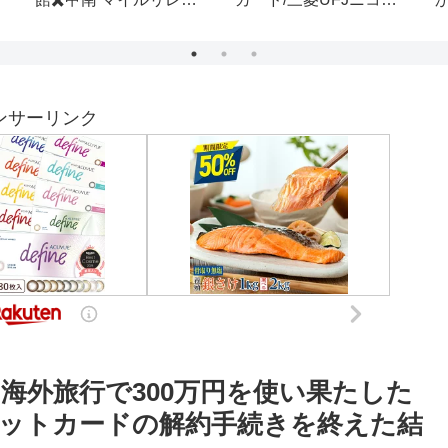
証明する本命馬はあの馬
だ！ サンタアニタトロ
C
フィー
ンサーリンク
海外旅行で300万円を使い果たした
ットカードの解約手続きを終えた結