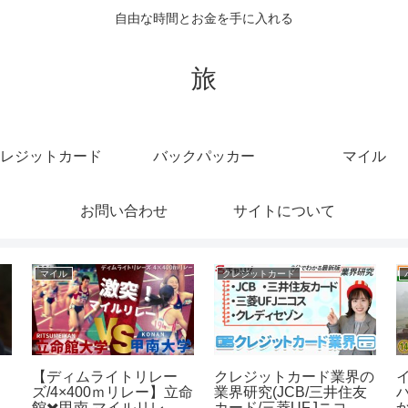
自由な時間とお金を手に入れる
旅
レジットカード
バックパッカー
マイル
お問い合わせ
サイトについて
クルーズ
マイル
プ
動画であらかわボートク
サンタアニタトロフィー
に
ルーズVR
2024 マイルでは「超重
ま
賞級」の可能性！数字が