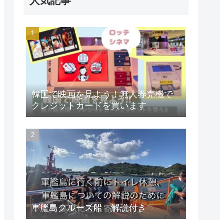
人気記事
韓国で映画を見よう！無人券売機で
クレジットカードを買います
軍艦島クルーズ船 解説付き