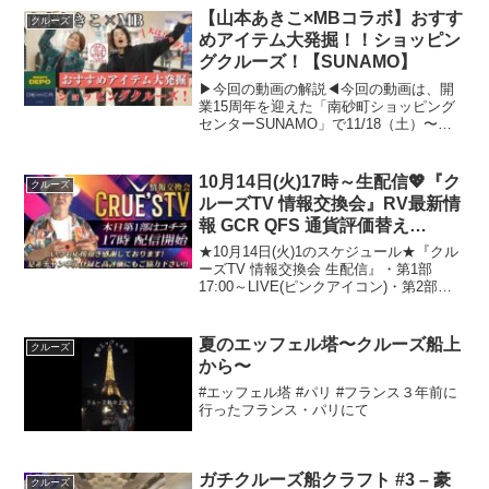
【山本あきこ×MBコラボ】おすす
クルーズ
めアイテム大発掘！！ショッピン
グクルーズ！【SUNAMO】
▶今回の動画の解説◀今回の動画は、開
業15周年を迎えた「南砂町ショッピング
センターSUNAMO」で11/18（土）〜
12/15（金）の期間中に開催される【 ス
ナモ15周年 特別タイアップ企画‼ 】に連
動しています。MBさんと山本あきこがス
10月14日(火)17時～生配信💖『ク
クルーズ
ナ...
ルーズTV 情報交換会』RV最新情
報 GCR QFS 通貨評価替え
NESARA GESARA トランプ大
★10月14日(火)1のスケジュール★『クル
統領 ベトナムドン イラクディナ
ーズTV 情報交換会 生配信』・第1部
17:00～LIVE(ピンクアイコン)・第2部
ール ベーシックインカム
17:30～LIVE(青アイコン)・第3部17:50～
LIVE(黄色アイコン)・第4部18:10～
LIVE(緑ア...
夏のエッフェル塔〜クルーズ船上
クルーズ
から〜
#エッフェル塔 #パリ #フランス３年前に
行ったフランス・パリにて
ガチクルーズ船クラフト #3 – 豪
クルーズ