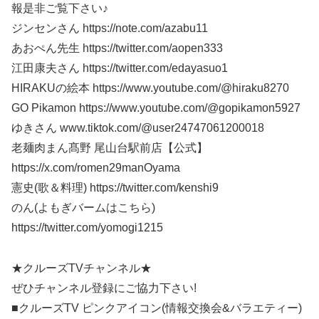
報是非ご覧下さい♪
ジンセンさん https://note.com/azabu11
あおぺん先生 https://twitter.com/aopen333
江田康夫さん https://twitter.com/edayasuo1
HIRAKUの絵本 https://www.youtube.com/@hiraku8270
GO Pikamon https://www.youtube.com/@gopikamon5927
ゆきさん www.tiktok.com/@user24747061200018
老麺肉まん髙野 尾山台駅前店【公式】
https://x.com/romen29manOyama
憲史(歌＆料理) https://twitter.com/kenshi9
のん(よもぎバームはこちら)
https://twitter.com/yomogi1215
★クルーズTVチャンネル★
ぜひチャンネル登録にご協力下さい!
■クルーズTV ピンクアイコン(情報交換会&バラエティー)