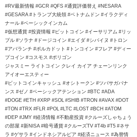
#RV最新情報 #GCR #QFS #通貨評価替え #NESARA
#GESARA #トランプ大統領 #ベトナムドン #イラクディ
ナール #ベーシックインカム
#仮想通貨 #投資情報 #ビットコイン #イーサリアム #リッ
プル #ソラナ #ドージコイン #エイダ #シバイヌ #トロン
#アバランチ #ポルカドット #トンコイン #フレア #ディー
プコイン #コスモス #ポリゴン
ジャスミー ライトコイン クレイ カイア チェーンリンク
アイオーエスティー
#ビットコインキャッシュ #オシトークン #ツバサガバナ
ンス #ゼノ #ベーシックアテンション #BTC #ADA
#DOGE #ETH #XRP #SOL #SHIB #TRON #AVAX #DOT
#TON #TRX #FLR #POL #LTC #LOST #BCH #ATOM
#DEP #JMY #経済情報 #不動産投資 #クルーズしゃちょう
の部屋 #新NISA #暗号通貨 #クルーズTV #T4b #T5 #ネサ
ラ #ゲサラ #インドネシアルピア #経済ニュース #為替情