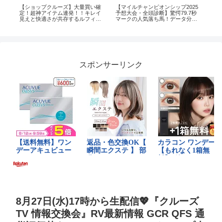
ト
【ショップクルーズ】大量買い確
【マイルチャンピオンシップ2025
万
む
定！超神アイテム連発！！キレイ
予想大会・全頭診断】驚愕79.7秒
い
願
見えと快適さが共存するルフィル
マークの人気落ち馬！データ分析
指名
へ #LEPHIL #スタイリスト室井由
からレースシュミレーション！ジ
美子channel
ャンタルマンタル、ソウルラッシ
ュ、アスコリピチェーノ、武豊な
ど出走予定。
スポンサーリンク
8月27日(水)17時から生配信💖『クルーズ
TV 情報交換会』RV最新情報 GCR QFS 通