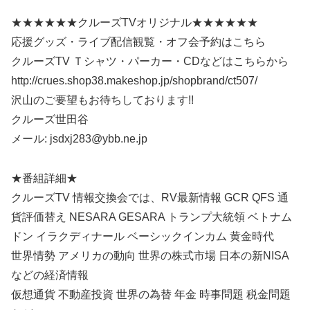
★★★★★★クルーズTVオリジナル★★★★★★
応援グッズ・ライブ配信観覧・オフ会予約はこちら
クルーズTV Ｔシャツ・パーカー・CDなどはこちらから
http://crues.shop38.makeshop.jp/shopbrand/ct507/
沢山のご要望もお待ちしております!!
クルーズ世田谷
メール: jsdxj283@ybb.ne.jp
★番組詳細★
クルーズTV 情報交換会では、RV最新情報 GCR QFS 通
貨評価替え NESARA GESARA トランプ大統領 ベトナム
ドン イラクディナール ベーシックインカム 黄金時代
世界情勢 アメリカの動向 世界の株式市場 日本の新NISA
などの経済情報
仮想通貨 不動産投資 世界の為替 年金 時事問題 税金問題