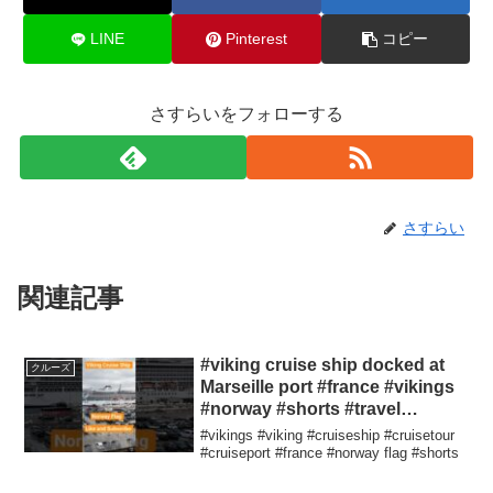
LINE
Pinterest
コピー
さすらいをフォローする
さすらい
関連記事
#viking cruise ship docked at
クルーズ
Marseille port #france #vikings
#norway #shorts #travel
#cruiseship
#vikings #viking #cruiseship #cruisetour
#cruiseport #france #norway flag #shorts