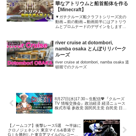
華なアトリウムと船首船体を作る
【Minecraft】
▼ガチクルーズ船クラフトシリーズ次の
動画→前の動画→動画前半にはアトリウ
ムとプロムナードのデザインをします。
アトリウムにはクルーズ客船にありがち
な曲がった階段を取り入れました。動画
後半には船首の曲面をデザインします。
river cruise at dotombori,
クルーズ
▼チャンネルについて中丸...
namba osaka とんぼりリバーク
ルーズ
river cruise at dotombori, namba osaka 道
頓堀でのクルーズ
8月27日(水)17:30～生配信💖『クルーズ
TV 情報交換会』政治経済 経済ニュース
株式市場 参政党 国民民主党 自民党 日本
保守党 投資神谷宗幣 玉木雄一郎 石破茂
百田尚樹 トランプ大統領
【ノームコア】衝撃レース5選 〜半妹に
クロノジェネシス 東京マイル&香港で
GⅠを勝利した東京芝マイルのレコード