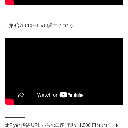
・第4部18:10～LIVE(緑アイコン)
————–
bitFlyer 招待 URL からの口座開設で 1,500 円分のビット