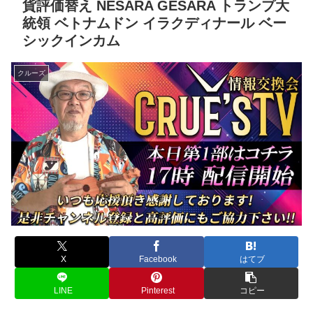
貨評価替え NESARA GESARA トランプ大
統領 ベトナムドン イラクディナール ベー
シックインカム
クルーズ
X
Facebook
はてブ
LINE
Pinterest
コピー