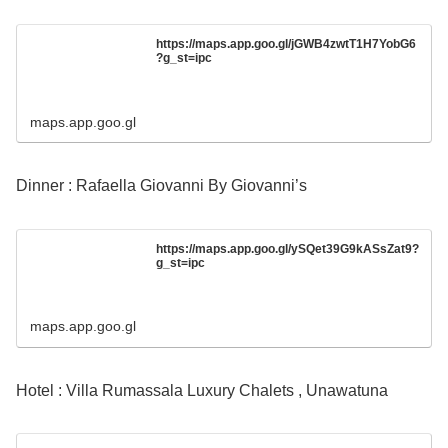
https://maps.app.goo.gl/jGWB4zwtT1H7YobG6
?g_st=ipc
maps.app.goo.gl
Dinner : Rafaella Giovanni By Giovanni’s
https://maps.app.goo.gl/ySQet39G9kASsZat9?
g_st=ipc
maps.app.goo.gl
Hotel : Villa Rumassala Luxury Chalets , Unawatuna