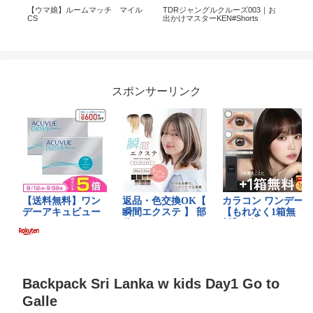
カッ
【ウマ娘】ルームマッチ マイル
TDRジャングルクルーズ003｜お
8日
CS
出かけマスターKEN#Shorts
🚢
リシ
イ
ラーオ
スポンサーリンク
Backpack Sri Lanka w kids Day1 Go to
Galle