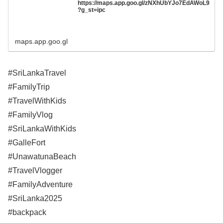
https://maps.app.goo.gl/zNXhUbYJo7EdAWoL9
?g_st=ipc
maps.app.goo.gl
#SriLankaTravel
#FamilyTrip
#TravelWithKids
#FamilyVlog
#SriLankaWithKids
#GalleFort
#UnawatunaBeach
#TravelVlogger
#FamilyAdventure
#SriLanka2025
#backpack