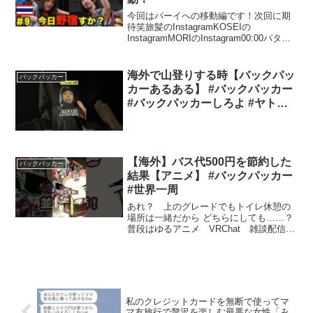
今回はパーイへの移動編です！次回に期
待笑旅髪のInstagramKOSEIの
InstagramMORIのInstagram00:00パタヤ
のバスターミナル00:44オープニング
00:56一旦チェンマイへ01:28トラブル発
生！04:28奇跡...
海外で山登りする時【バックパッ
バックパッカー
カーあるある】 #バックパッカー
#バックパッカーしろよ #ヤトラ #
株式会社ヤトラ
【海外】バス代500円を節約した
バックパッカー
結果【アニメ】 #バックパッカー
#世界一周
あれ？ 上のグレードでもトイレ休憩の
場所は一緒だから どちらにしても……？
普段はゆるアニメ VRChat 雑談配信
クリエイターお仕事をしているバーチャ
ルハムスターのもちはむですのだ🐹世界
二周目準備中ですのだ🌍️🌻X：動画や配信
の最新情報🌻...
私のクレジットカードを無断で使ってマ
マ友旅行で贅沢を楽しむ最悪な女性「み