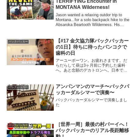
TERRIFYING Encounter in
MONTANA Wilderness!
Jason wanted a relaxing outdor trip to
Montana...for a solo backpack hike to the
Absaroka Beartooth Wilderness. His
trip...
【#17 金欠協力隊バックパッカー
バックパッカー
の1日】待ちに待ったバンコクで
歯科の日
アーユーボーワン。お疲れさまです。だ
らだらして昼は3ヶ月前に予約した歯科
へ。あと念願のデカトロンへ。日本でも
デカトロン行かねば。あとはよーけ食べ
て終了です。ではよろしくお願いしま
す。【今回の旅について】JICA海外協力
アンパンマンのマーチ〜バックパ
バックパッカー
隊には2年間のうちで私...
ッカーダルシマーで演奏〜
バックパッカーダルシマーで演奏しまし
た
［世界一周］最後の村パーイへ！
バックパッカー
バックパッカーのリアル長距離移
動！