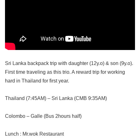
Sri Lanka backpack trip with daughter (12y.o) & son (9y.o).
First time traveling as this trio. A reward trip for working
hard in Thailand for first year.
Thailand (7:45AM) – Sri Lanka (CMB 9:35AM)
Colombo – Galle (Bus 2hours half)
Lunch : Mr.wok Restaurant