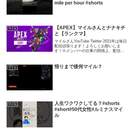
mile per hour #shorts
【APEX】マイルさんとナナキチ
マイル
と【ランクマ】
マイルさんYouTube Twitter 2021年は毎日
配信頑張ります！よろしくお願いしま
す！※メンバーの仕事の関係上、配信時
間は不定期になります。おへちTwitter じ
ゅらくんTwitter ヤマトカマスYouTube
Twitter...
悟りまで後何マイル？
マイル
人生ワクワクしてる？#shorts
マイル
#short#50代女性#ルミナスマイ
ル