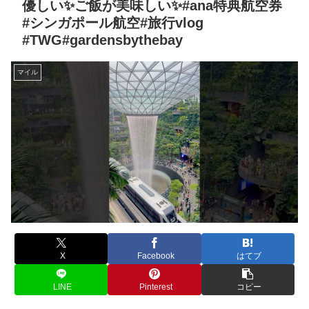
優しい✨ご飯が美味しい✨#ana特典航空券
#シンガポール航空#旅行vlog
#TWG#gardensbythebay
マイル
X
Facebook
はてブ
LINE
Pinterest
コピー