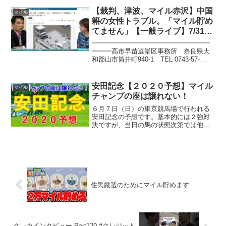
【裁判、津波、マイル赤沢】中国
マイル
籍の女性トラブル。「マイル貯め
てません」【一般ライブ】7/31
(木) 12:00〜12:50【玄ちゃんひる
━━━━━━━━━━━━━━━━━━
おび】三枝玄太郎×佐波優子
━━━高市早苗選挙区事務所 奈良県大
和郡山市筒井町940-1 TEL 0743-57-
5050 FAX 0743-57-5151 ご入党のお願
い URL E-mail st-nara@m4.kcn.n...
安田記念【２０２０予想】マイル
マイル
チャンプの座は譲れない！
６月７日（日）の東京競馬場で行われる
安田記念の予想です。基本的には２強対
決ですが、当日の馬の状態次第では他馬
も割って入るチャンスがありそうです。#
安田記念 #インディチャンプ※あくまで
も個人的見解によるものであり最終的な
判断は自己責任でお願...
住民厳選のためにマイル貯めます
クレカインタビュー Part129 #クレジット