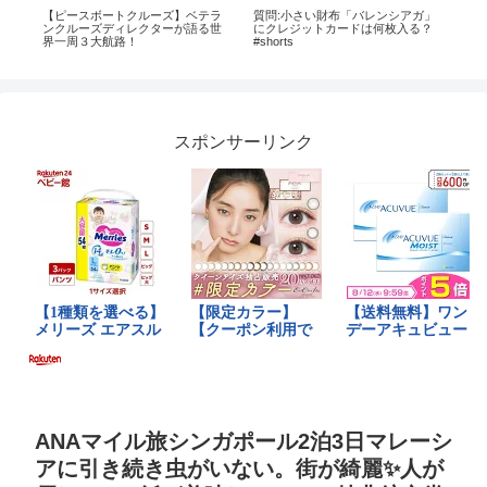
【ピースボートクルーズ】ベテラ
質問:小さい財布「バレンシアガ」
【
ンクルーズディレクターが語る世
にクレジットカードは何枚入る？
ー
界一周３大航路！
#shorts
漢
爆笑
スポンサーリンク
ANAマイル旅シンガポール2泊3日マレーシ
アに引き続き虫がいない。街が綺麗✨人が