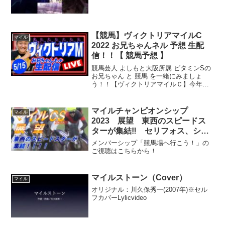
【競馬】ヴィクトリアマイルC
マイル
2022 お兄ちゃんネル 予想 生配
信！！【 競馬予想 】
競馬芸人 よしもと大阪所属 ビタミンSの
お兄ちゃん と 競馬 を一緒にみましょ
う！！【ヴィクトリアマイルＣ】今年は
GI馬5頭とタレントが揃ったハイレベルな
戦い！そしてGIを善戦していて勢いのあ
る馬たちも参戦と、史上最高のメンバー
マイルチャンピオンシップ
マイル
が揃った一線...
2023 展望 東西のスピードス
ターが集結‼ セリフォス、シュ
ネルマイスター等 元馬術選手の
メンバーシップ「競馬場へ行こう！」の
コラム by アラシ
ご視聴はこちらから！
マイルストーン（Cover）
マイル
オリジナル：川久保秀一(2007年)※セル
フカバーLylicvideo