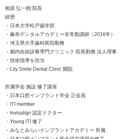
相原 弘一朗 院長
経歴
・日本大学松戸歯学部
・麻布デンタルアカデミー非常勤講師（2016年）
・埼玉県大手歯科医院勤務
・都内自由診療専門クリニック 院長勤務 法人理事
・技術指導を担当
・Lily Smile Dental Clinic 開院
所属学会 施設 修了講座
・日本口腔インプラント学会 正会員
・ITI member
・Invisalign 認定ドクター
・Young ITI 修了
・みなとみらいインプラントアカデミー 所属
・日本口腔インプラント学会認定講習会修了