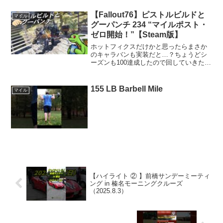
【Fallout76】ピストルビルドと
マイル
グーパンチ 234 “マイルポスト・
ゼロ開始！”【Steam版】
ホットフィクスだけかと思ったらまさか
のキャラバンも実装だと…？ちょうどシ
ーズンも100達成したので回していきたい
ですねえ、パブリック扱いだそうですし
のんびりピストルの旅です。だらだら配
信ですがだらだら流し見していただけた
155 LB Barbell Mile
マイル
ら幸いです。ID: ...
【ハイライト ② 】前橋サンデーミーティ
ング in 榛名モーニングクルーズ
（2025.8.3）