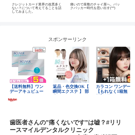
客
クレジットカード業界の改悪多く
痛いので座敷のチャイ屋へ。バッ
あ
ッ
ない？について考えてることを話
クパッカー時代を思い出す(^^)
ンプ
してみました。
スポンサーリンク
歯医者さんの”痛くないです”は嘘？#リリ
ースマイルデンタルクリニック