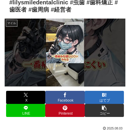
#lilysmiledentalclinic #虫歯 #歯科矯正 #
歯医者 #歯周病 #経営者
マイル
X
Facebook
はてブ
LINE
Pinterest
コピー
2025.08.03