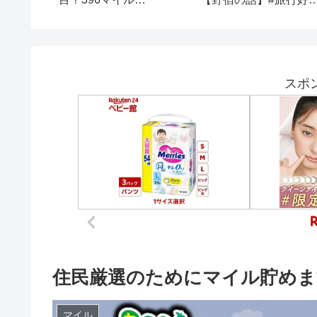
022年
ANA1668便 DHC8-
#旅好き #ヤトラ #株式
ザイ大家の
Q400 仙台SDJ→大阪伊
会社ヤトラ #バックパ
集）
丹ITM 空港リムジンバス
カーしろよ
ボンバルディア
Bombardier DASH8
スポ
住民厳選のためにマイル貯めま
マイル