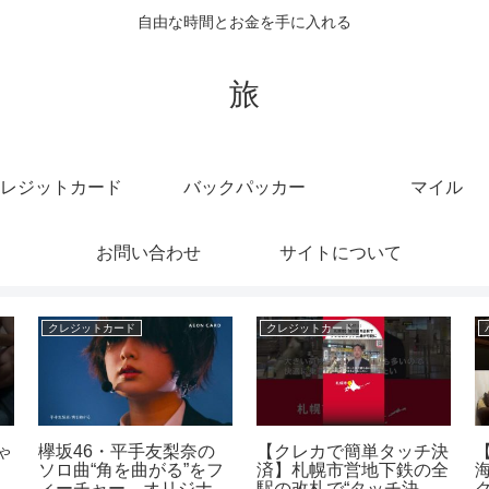
自由な時間とお金を手に入れる
旅
レジットカード
バックパッカー
マイル
お問い合わせ
サイトについて
クレジットカード
クレジットカード
ゃ
欅坂46・平手友梨奈の
【クレカで簡単タッチ決
？
ソロ曲“角を曲がる”をフ
済】札幌市営地下鉄の全
き
ィーチャー オリジナル
駅の改札で“タッチ決