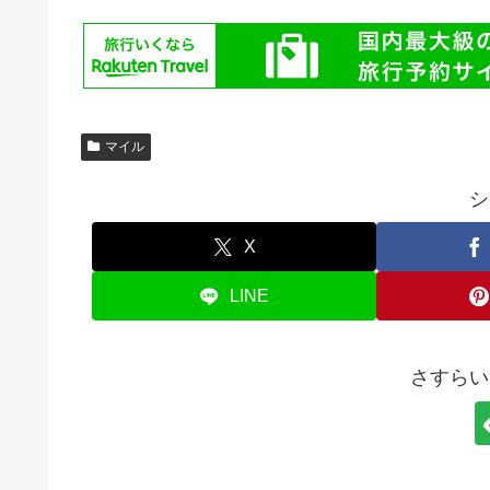
マイル
シ
X
LINE
さすらい