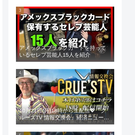
アメックスブラックカードを持って
いるセレブ芸能人15人を紹介
10月21日(月)18時から生配信💖『ク
ルーズTV 情報交換会』経済ニュース
投資 株式市場 新NISA 投資信託 仮想
通貨 ビットコイン 不動産投資 為替