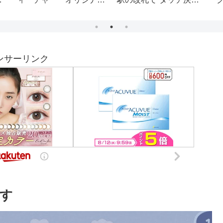
デザインイオンカード新
済”ができる！実証実験
ッ
CM
スタート…支払いはクレ
ジットカードやクレジッ
ト機能付きのスマホかざ
すだけ！―北海道札幌市
ンサーリンク
す