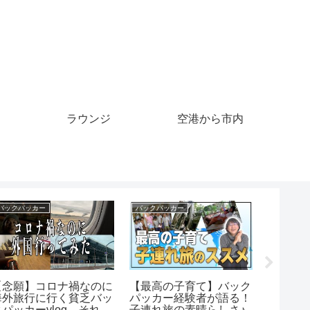
ラウンジ
空港から市内
バックパッカー
バックパッカー
クルーズ
【念願】コロナ禍なのに
【最高の子育て】バック
【夢・ク
海外旅行に行く貧乏バッ
パッカー経験者が語る！
武雄温泉
クパッカーvlog。それと
子連れ旅の素晴らしさ♪
月15日