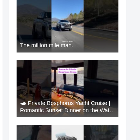
The million mile man.
🛥️ Private Bosphorus Yacht Cruise |
Romantic Sunset Dinner on the Water
🇹🇷✨