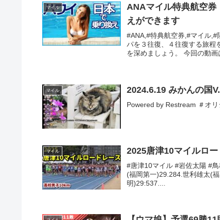
ANAマイル特典航空
マイル
えができます
#ANA,#特典航空券,#マイル
パを３往復、４往復する旅程
を深めましょう。 今回の動画
2024.6.19 みかんの
マイル
Powered by Restrea
2025唐津10マイルロ
マイル
#唐津10マイル #岩佐太陽 #鳥栖
(福岡第一)29.284.世利雄太(
明)29:537....
【ウマ娘】予選69勝1