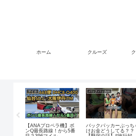
ホーム
クルーズ
ク
マイル
バックパッカー
の道のり
【ANAプロペラ機】ボ
バックパッカーぶっち
ードにつ
ンQ最長路線！から5番
けお金どうしてる？
カードと
目？396マイル
【野宿の話】#旅行好