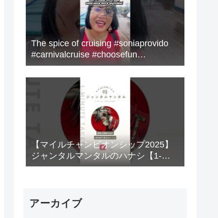
The spice of cruising #soniaprovido
#carnivalcruise #choosefun
#adventure #cruise #fun
【マイルチャンピオンシップ2025】
ジャンタルマンタルのハナシ【1-
MINUTE】#競馬
アーカイブ