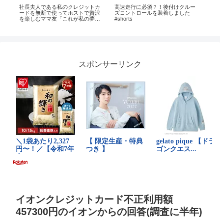
ts
社長夫人である私のクレジットカ
高速走行に必須？！後付けクルー
【
ードを無断で使ってホストで贅沢
ズコントロールを装着しました
1€
を楽しむママ友「これが私の夢だ
#shorts
ったの♡」→浮かれている愚かな
女性の夫に相談し、特別な方法で
罰を与えた結果www
スポンサーリンク
イオンクレジットカード不正利用額
457300円のイオンからの回答(調査に半年)