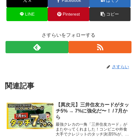
X
Facebook
はてブ
LINE
Pinterest
コピー
さすらいをフォローする
さすらい
関連記事
【異次元】三井住友カードがタッ
クレジットカード
チ5% → 7%に強化だ〜！ / 7月か
ら
最強クレカの一角「三井住友カード」が
またやってくれました！コンビニや外食
大手でクレジットのタッチ決済5%が、さ