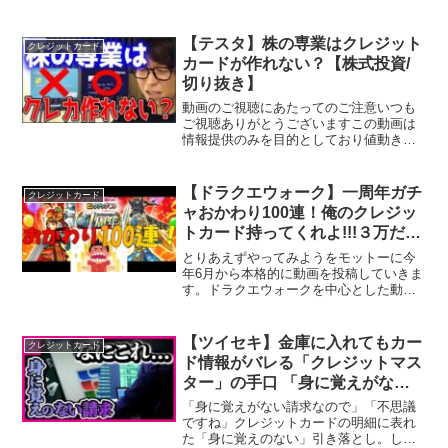
らに強化。7%になっちゃいます！こんな
に還元率上げちゃって大丈夫なんでしょ
うかちょっと心配になるレベルですね
【テスタ】株の専業はクレジット
クレジットカード
2021年から続くタッ...
カードが作れない？【株式投資/
切り抜き】
動画のご視聴にあたってのご注意いつも
ご視聴ありがとうございますこの動画は
情報提供のみを目的としており値動きや
利益を保証するものではありません実際
の投資はご自身のご判断で行うようにお
願いいたします。▼投資大人気ベストセ
【ドラクエウォーク】一周年ガチ
クレジットカード
ラー本 ５選はこちら臆病...
ャおかわり100連！俺のクレジッ
トカード持ってくれよ!!!３万だ
ー！！
とりあえずやってみようをモットーに今
年6月から本格的に動画を投稿していきま
す。ドラクエウォークを中心とした動画
を毎日1本目指して活動していきます。少
しでも楽しんでらえたら嬉しいです。よ
ければチャンネル登録よろしくお願いし
【ツイセキ】金庫に入れてもカー
クレジットカード
ます。2020年6月...
ド情報がバレる「クレジットマス
ター」の手口 「身に覚えがない
請求」一体なぜ？ 過去最悪の
「身に覚えがない請求なので」「不思議
『カードの不正利用』 2023年
ですね」クレジットカードの明細に表れ
た「身に覚えのない」引き落とし。しか
の被害額は約540億円〈カンテレ