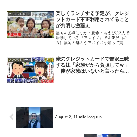
もそのカードは、自宅に届いたままのも
NEWS〉
の。「袋に入れたまま保管している」
「怖いですよね」過去最悪を更新し続け
楽しくランチする予定が、クレジ
クレジットカード
るクレジットカードの不正利...
ットカード不正利用されてること
が判明し激萎え
福岡を拠点にゆか・夏希・もえぴの3人で
活動している『アズイズ』です💖沢山の
方に福岡の魅力やアズイズを知って貰え
たら嬉しいです！🌟チャンネル登録よろ
しくお願いします🌟☆ゆかInstagram:
TikTok: ☆なつきInstagram: T...
俺のクレジットカードで贅沢三昧
クレジットカード
する妹「家族だから負担してｗ」
→俺が家族はいないと言ったらの
反応
August 2, 11 mile long run