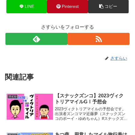
LINE
Pinterest
コピー
さすらいをフォローする
さすらい
関連記事
【スナックズンコ】2023ヴィク
マイル
トリアマイルGⅠ予想会
2023ヴィクトリアマイルの予想会です。
出演者ズンコママ近藤夢（スナックズン
コのボーイ・ゆめちゃん）#スナックズン
コ #予想会 #ヴィクトリアマイル#競馬
#細江純子 #近藤夢 #オフィスながもー
ーーーーーーーーーーーーーーーーーー
あつ森 用意したマイル旅行券は