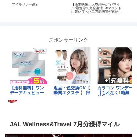
ズ
マイルリレー高2
【衝撃映像】大谷翔平が”97マイ
ダビ
ル”剛速球で完全復活へ‼️マウンド
覇
に舞い戻った二刀流伝説が再始動
🔥⚾🇯🇵
スポンサーリンク
JAL Wellness&Travel 7月分獲得マイル