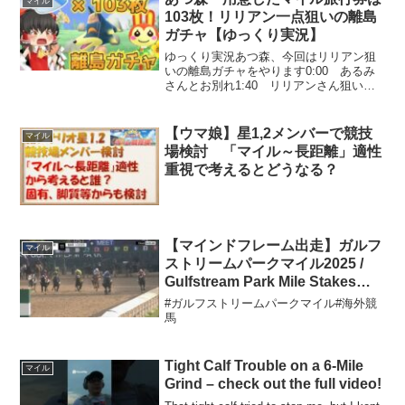
マイル
ーーーー...
103枚！リリアン一点狙いの離島
ガチャ【ゆっくり実況】
ゆっくり実況あつ森、今回はリリアン狙
いの離島ガチャをやります0:00 あるみ
さんとお別れ1:40 リリアンさん狙いの
霊夢の離島ガチャ前編6:14 離島ガチャ
後編
【ウマ娘】星1,2メンバーで競技
マイル
場検討 「マイル～長距離」適性
重視で考えるとどうなる？
【マインドフレーム出走】ガルフ
マイル
ストリームパークマイル2025 /
Gulfstream Park Mile Stakes
Presented By Domestic
#ガルフストリームパークマイル#海外競
Product 2025
馬
Tight Calf Trouble on a 6-Mile
マイル
Grind – check out the full video!