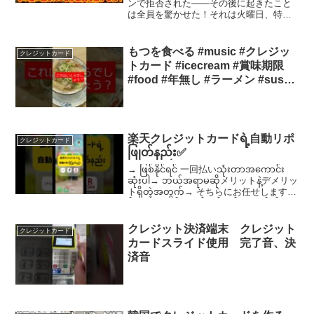
ンで拒否された——その後に起きたこと
は全員を驚かせた！それは火曜日、特別
な出来事もなく平凡に過ぎていくような
日の始まりだった。多くの人にとって、
週末までの時間をただ数えるだけの退屈
もつを食べる #music #クレジッ
クレジットカード
な一日かもしれない。しか...
トカード #icecream #賞味期限
#food #年無し #ラーメン #sushi
#お正月 #keşfet
楽天クレジットカードရဲ့自動リポ
クレジットカード
ဖြုတ်နည်း✅
→ ဖြစ်နိုင်ရင် 一回払いသုံးတာအကောင်း
ဆုံးပါ→ ဘယ်အရာမဆိုメリットနဲ့デメリッ
トရှိတဲ့အတွက်→ そちらにお任せします🤗
ဒီ自動リポကို တမင်သပ်သပ် videoရိုက်ချ
င...
クレジット決済端末 クレジット
クレジットカード
カードスライド使用 完了音、決
済音