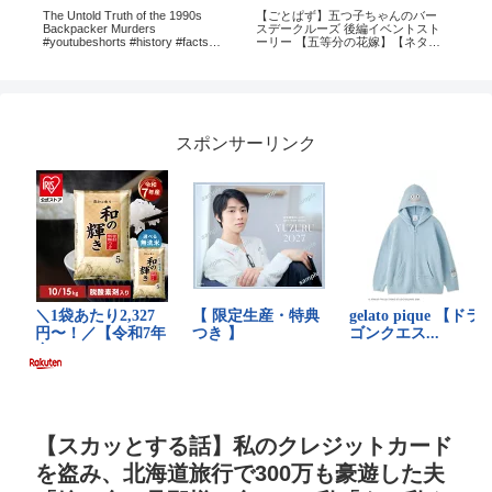
タ
The Untold Truth of the 1990s
【ごとぱず】五つ子ちゃんのバー
【
Backpacker Murders
スデークルーズ 後編イベントスト
#バ
#youtubeshorts #history #facts
ーリー 【五等分の花嫁】【ネタバ
#ytshorts #youtube
レ】
スポンサーリンク
【スカッとする話】私のクレジットカード
を盗み、北海道旅行で300万も豪遊した夫