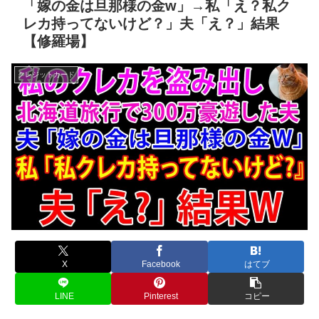
「嫁の金は旦那様の金w」→私「え？私ク
レカ持ってないけど？」夫「え？」結果
【修羅場】
クレジットカード
X
Facebook
はてブ
LINE
Pinterest
コピー