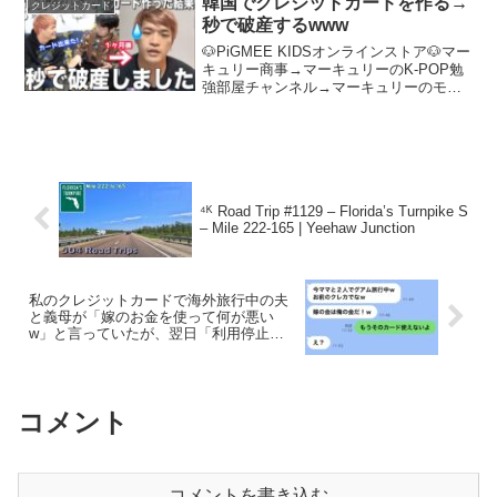
韓国でクレジットカードを作る→
クレジットカード
秒で破産するwww
🐶PiGMEE KIDSオンラインストア🐶マー
キュリー商事→マーキュリーのK-POP勉
強部屋チャンネル→マーキュリーのモッ
パンチャンネル→評価・コメント&SNS
等でのシェアよろしくお願いします！
Twitter・Instagramもフォローし...
⁴ᴷ Road Trip #1129 – Florida’s Turnpike S
– Mile 222-165 | Yeehaw Junction
私のクレジットカードで海外旅行中の夫
と義母が「嫁のお金を使って何が悪い
w」と言っていたが、翌日「利用停止に
したからw」と伝えたらwww
コメント
コメントを書き込む