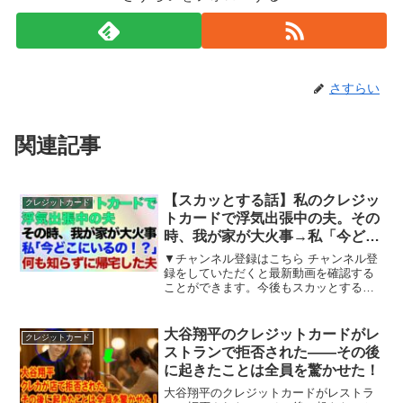
さすらい
関連記事
【スカッとする話】私のクレジッ
クレジットカード
トカードで浮気出張中の夫。その
時、我が家が大火事→私「今どこ
にいるの！？」夫「家だけど？」
▼チャンネル登録はこちら チャンネル登
→何も知らずに帰宅した浮気夫
録をしていただくと最新動画を確認する
ことができます。今後もスカッとする話
【修羅場】
や感動する話を随時更新していきますの
で、よろしければチャンネル登録よろし
くお願いいたします！※登場する人物は
大谷翔平のクレジットカードがレ
クレジットカード
仮名です。実在する人物...
ストランで拒否された——その後
に起きたことは全員を驚かせた！
大谷翔平のクレジットカードがレストラ