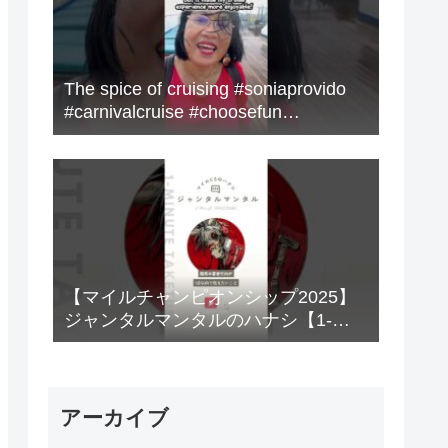
The spice of cruising #soniaprovido
#carnivalcruise #choosefun
#adventure #cruise #fun
【マイルチャンピオンシップ2025】
ジャンタルマンタルのハナシ【1-
MINUTE】#競馬
アーカイブ