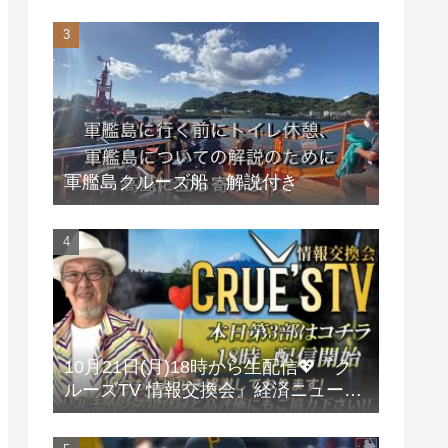
軍艦島クルーズ船 解説付き
10月21日(月)18時から生配信💖『ク
ルーズTV 情報交換会』経済ニュース
投資 株式市場 新NISA 投資信託 仮想
通貨 ビットコイン 不動産投資 為替