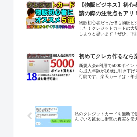
【物販ビジネス】初心
クレジットカード
請の際の注意点もアリ
物販初心者だった僕も物販ビ
した！クレジットカードの大
しようと思います！ぜひ、下記
初めてクレカ作るなら
クレジットカード
新規入会&利用で5000ポイン
ら成人年齢が18歳に引き下げ
可能です。楽天カードは・年会
私のクレジットカードを無断で
んでいる彼女に衝撃の真実を伝え