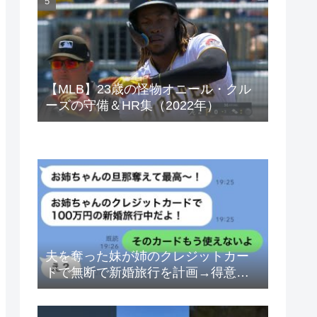
ベトナムドン イラクディナール
【MLB】23歳の怪物オニール・クル
ーズの守備＆HR集（2022年）
夫を奪った妹が姉のクレジットカー
ドで無断で新婚旅行を計画→得意げ
な妹に「カードは解約したから」と
伝えた時の反応が…ｗ