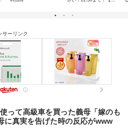
て練習内容/箱根外輪山
一周/距離50km累積標高
3200m/どんな練習？/身
体の異変は？！/トラブ
ルは？！/ギアの確認！
ンサーリンク
使って高級車を買った義母「嫁のも
母に真実を告げた時の反応がwww