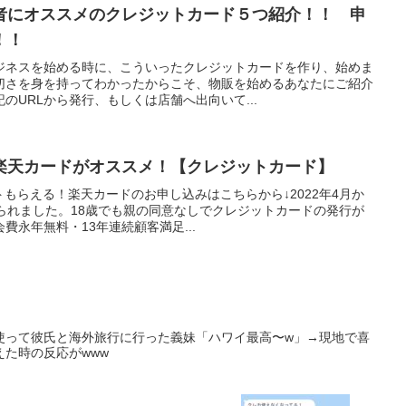
者にオススメのクレジットカード５つ紹介！！ 申
！！
ジネスを始める時に、こういったクレジットカードを作り、始めま
切さを身を持ってわかったからこそ、物販を始めるあなたにご紹介
のURLから発行、もしくは店舗へ出向いて...
楽天カードがオススメ！【クレジットカード】
トもらえる！楽天カードのお申し込みはこちらから↓2022年4月か
られました。18歳でも親の同意なしでクレジットカードの発行が
費永年無料・13年連続顧客満足...
使って彼氏と海外旅行に行った義妹「ハワイ最高〜w」→現地で喜
た時の反応がwww