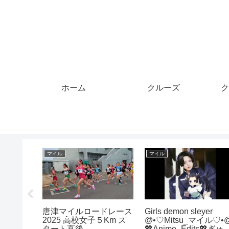
ホーム
クルーズ
ク
クレジットカード
クルーズ
Ship
中国の不良債権が64％
Indian 🇮🇳 Army save
急増！クレジットカード
the Cruise ship 🚢 from
は8000万枚以上減少、
sinking⚓ #ai #army