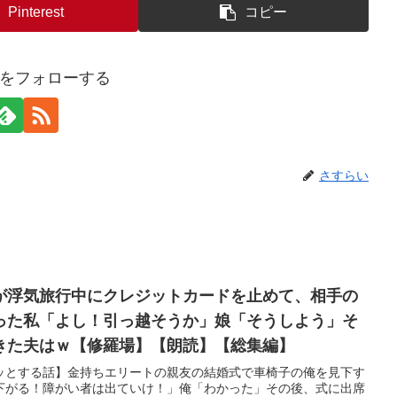
Pinterest
コピー
をフォローする
さすらい
が浮気旅行中にクレジットカードを止めて、相手の
った私「よし！引っ越そうか」娘「そうしよう」そ
きた夫はｗ【修羅場】【朗読】【総集編】
ッとする話】金持ちエリートの親友の結婚式で車椅子の俺を見下す
下がる！障がい者は出ていけ！」俺「わかった」その後、式に出席