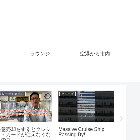
ラウンジ
空港から市内
マイル
マイル
マイル
30 購読者のマイルスト
マイルも貯まるよ
2022.1
ーン ビデオ
上】グリ
@Kensh