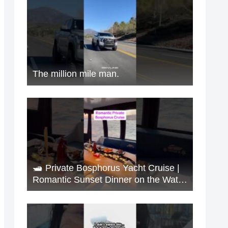
The million mile man.
🛥️ Private Bosphorus Yacht Cruise |
Romantic Sunset Dinner on the Water
🇹🇷✨