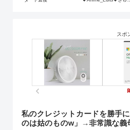
延滞債務は3.3兆円に！
習近平はパニックに陥
り、悲惨な経済は暗闇に
陥った…
スポ
私のクレジットカードを勝手に
のは姑のものw」→非常識な義