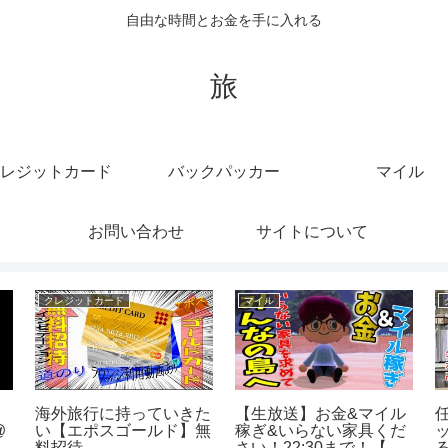
自由な時間とお金を手に入れる
旅
レジットカード
バックパッカー
マイル
お問い合わせ
サイトについて
クレジットカード
マイル
d
クレジットカードを配っ
【Mt.FUJI100に向け
た結果😆😕😐😆
て】トレラン100マイル
（166km)/初完走に向け