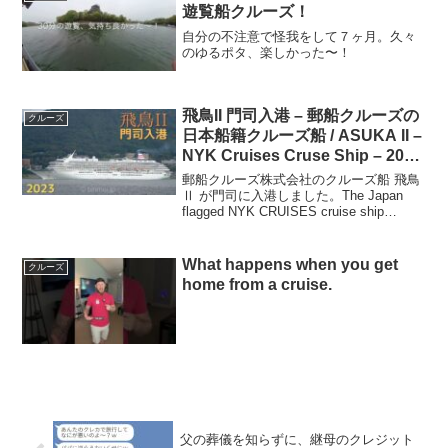
遊覧船クルーズ！
自分の不注意で怪我をして７ヶ月。久々
のゆるポタ、楽しかった〜！
飛鳥II 門司入港 – 郵船クルーズの
クルーズ
日本船籍クルーズ船 / ASUKA II –
NYK Cruises Cruse Ship – 2023
[4K]
郵船クルーズ株式会社のクルーズ船 飛鳥
Ⅱ が門司に入港しました。The Japan
flagged NYK CRUISES cruise ship
ASUKA II arrived the port of Moji.ASUKA
2MMSI:...
What happens when you get
クルーズ
home from a cruise.
父の葬儀を知らずに、継母のクレジット