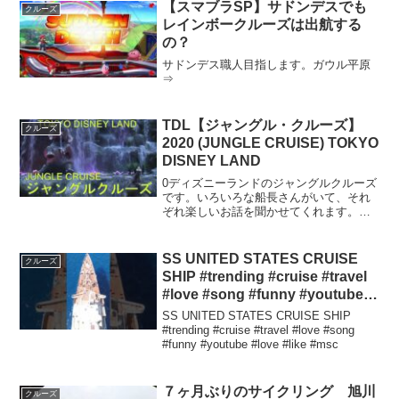
【スマブラSP】サドンデスでも
クルーズ
レインボークルーズは出航する
の？
サドンデス職人目指します。ガウル平原
⇒
TDL【ジャングル・クルーズ】
クルーズ
2020 (JUNGLE CRUISE) TOKYO
DISNEY LAND
0ディズニーランドのジャングルクルーズ
です。いろいろな船長さんがいて、それ
ぞれ楽しいお話を聞かせてくれます。夕
暮れのジャングルをお楽しみ下さい。た
だし、身の安全は保証されません。だっ
て、ジャングルでは何時だって食事の時
SS UNITED STATES CRUISE
クルーズ
間ですから！
SHIP #trending #cruise #travel
#love #song #funny #youtube
#love #like #msc
SS UNITED STATES CRUISE SHIP
#trending #cruise #travel #love #song
#funny #youtube #love #like #msc
７ヶ月ぶりのサイクリング 旭川
クルーズ