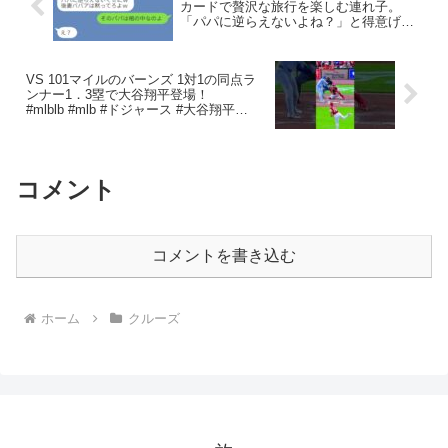
カードで贅沢な旅行を楽しむ連れ子。
「パパに逆らえないよね？」と得意げな
アフォ女に全てを告げた時の彼女の反応
が…ｗ
VS 101マイルのバーンズ 1対1の同点ラ
ンナー1．3塁で大谷翔平登場！
#mlblb #mlb #ドジャース #大谷翔平
#ohtani #dodgers
コメント
コメントを書き込む
ホーム
クルーズ