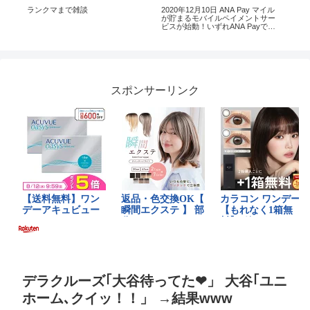
ド
ランクマまで雑談
2020年12月10日 ANA Pay マイル
【
が貯まるモバイルペイメントサー
で
ビスが始動！いずれANA Payでも
20
ANAの上級会員！？
ぶ
スポンサーリンク
デラクルーズ｢大谷待ってた❤」 大谷｢ユニ
ホーム､クイッ！！」 →結果www