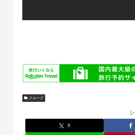
クルーズ
シ
X