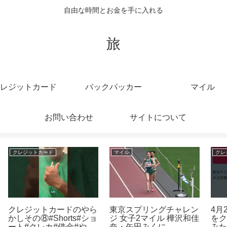
自由な時間とお金を手に入れる
旅
レジットカード
バックパッカー
マイル
お問い合わせ
サイトについて
クレジットカード
バックパッカー
ン
4月28日−55344円 積立
ヒッチハイクで乗せても
F
佳
をクレカに全て統一して
らった方の家に行きまし
M
みた
た。#ヒッチハイク#バ
#