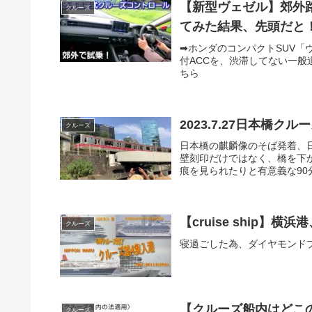
【新型ヴェゼル】郊外
クルーズ
てみた結果、先頭だと
➡︎ホンダのコンパクトSUV
付ACCを、渋滞してない一
ちら
2023.7.27日本橋クル
クルーズ
日本橋の麒麟像のそば発着、
壁刻印だけではなく、橋を下
痕を見られたりと有意義な90
【cruise ship】
クルーズ
寝過ごした為、ダイヤモンドプ
【クルーズ船内はどこ
クルーズ