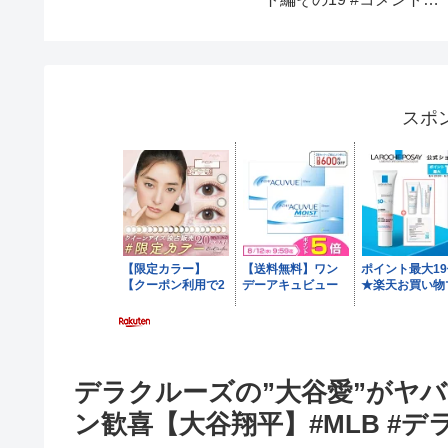
 #初見
かし
2023.4.22
チャンネ
ます ＃
ンピース＃
ーズ
スポ
デラクルーズの”大谷愛”がヤ
ン歓喜【大谷翔平】#MLB #デ