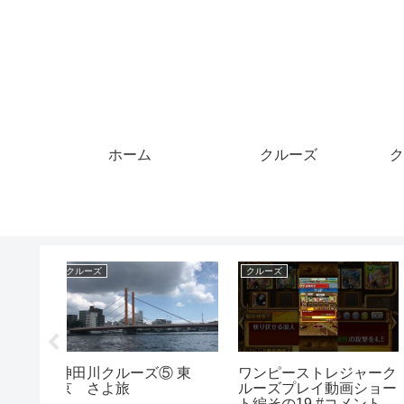
ホーム
クルーズ
ク
クレジットカード
マイル
ジャーク
クレジットカードのやら
東京スプリングチャレ
画ショー
かしその⑧#Shorts#ショ
ジ 女子2マイル 樺沢和
コメント高
ート#クレカ#借金#やら
奈・矢田みくに