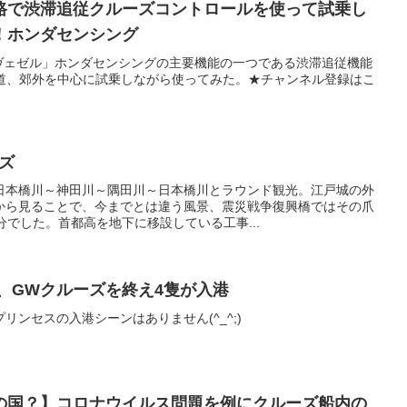
路で渋滞追従クルーズコントロールを使って試乗し
！ホンダセンシング
「ヴェゼル」ホンダセンシングの主要機能の一つである渋滞追従機能
般道、郊外を中心に試乗しながら使ってみた。★チャンネル登録はこ
ーズ
日本橋川～神田川～隅田川～日本橋川とラウンド観光。江戸城の外
から見ることで、今までとは違う風景、震災戦争復興橋ではその爪
分でした。首都高を地下に移設している工事...
横浜港、GWクルーズを終え4隻が入港
リンセスの入港シーンはありません(^_^;)
の国？】コロナウイルス問題を例にクルーズ船内の