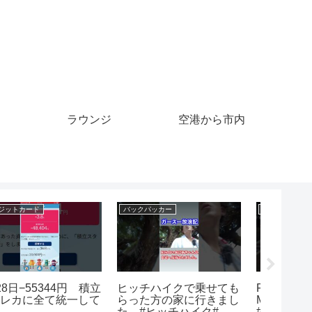
ラウンジ
空港から市内
マイル
クレジットカード
クルーズ
1 Costs $10,000 Every
【楽天カード】タッチ決
【レー
ile | #f1 #crazy
済対応の楽天カードの作
トロー
formula1
り直しを申し込んでみ
★トヨタ