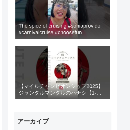
The spice of cruising #soniaprovido
#carnivalcruise #choosefun
#adventure #cruise #fun
【マイルチャンピオンシップ2025】
ジャンタルマンタルのハナシ【1-
MINUTE】#競馬
アーカイブ