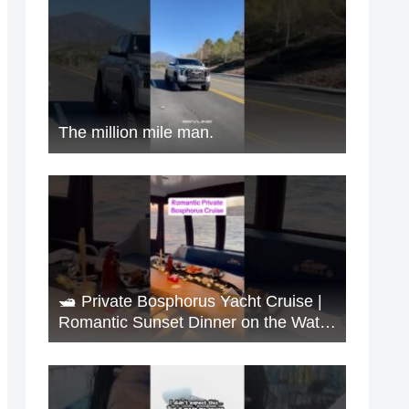
The million mile man.
🛥️ Private Bosphorus Yacht Cruise |
Romantic Sunset Dinner on the Water
🇹🇷✨