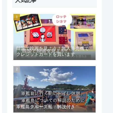
人気記事
韓国で映画を見よう！無人券売機で
クレジットカードを買います
軍艦島クルーズ船 解説付き