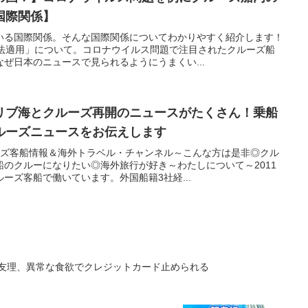
国際関係】
いる国際関係。そんな国際関係についてわかりやすく紹介します！
の法適用」について。コロナウイルス問題で注目されたクルーズ船
ぜ日本のニュースで見られるようにうまくい...
リブ海とクルーズ再開のニュースがたくさん！乗船
ルーズニュースをお伝えします
ーズ客船情報＆海外トラベル・チャンネル～こんな方は是非◎クル
のクルーになりたい◎海外旅行が好き～わたしについて～2011
ーズ客船で働いています。外国船籍3社経...
沙友理、異常な食欲でクレジットカード止められる