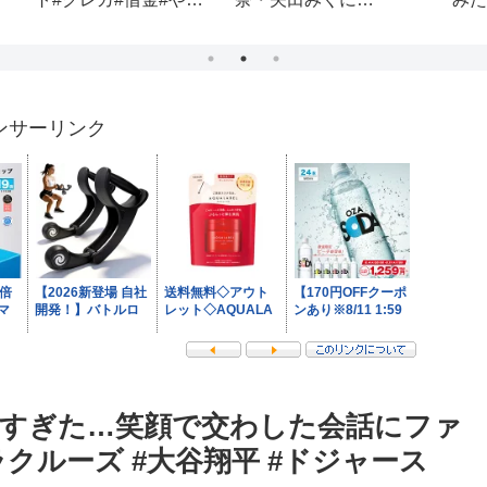
ックパッカー#日本一周
#旅人#一人旅#観光#ブ
イログ#vlog#リゾバ#ワ
ーホリ#ショート#切り
抜き#山口#下関
ンサーリンク
バすぎた…笑顔で交わした会話にファ
ラクルーズ #大谷翔平 #ドジャース