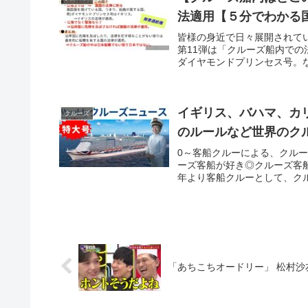
法適用【５分でわかる
皆様の身近で日々展開されて
第11弾は「クルーズ船内で
ダイヤモンドプリンセス号。な
イギリス、バハマ、カ
クルーズ
のルールなど世界のク
0～客船クルーによる、クル
ーズ客船が好き◎クルーズ客船
年より客船クルーとして、クル
「あちこちオードリー」 松村