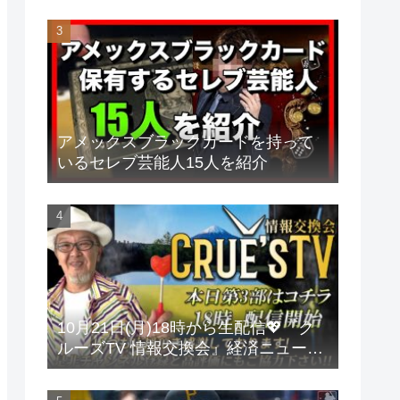
アメックスブラックカードを持って
いるセレブ芸能人15人を紹介
10月21日(月)18時から生配信💖『ク
ルーズTV 情報交換会』経済ニュース
投資 株式市場 新NISA 投資信託 仮想
通貨 ビットコイン 不動産投資 為替