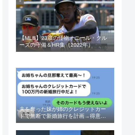
ベトナムドン イラクディナール
【MLB】23歳の怪物オニール・クル
ーズの守備＆HR集（2022年）
夫を奪った妹が姉のクレジットカー
ドで無断で新婚旅行を計画→得意げ
な妹に「カードは解約したから」と
伝えた時の反応が…ｗ