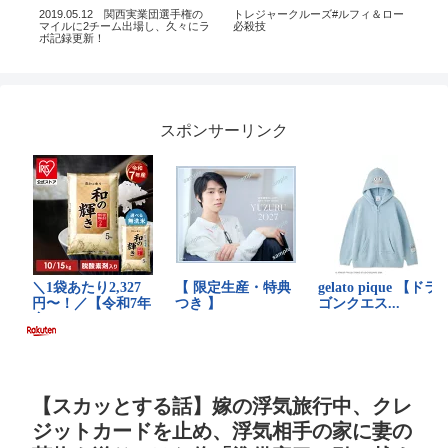
無
2019.05.12 関西実業団選手権の
トレジャークルーズ#ルフィ＆ロー
【
す
マイルに2チーム出場し、久々にラ
必殺技
ジャ
ボ記録更新！
#言
スポンサーリンク
【スカッとする話】嫁の浮気旅行中、クレ
ジットカードを止め、浮気相手の家に妻の