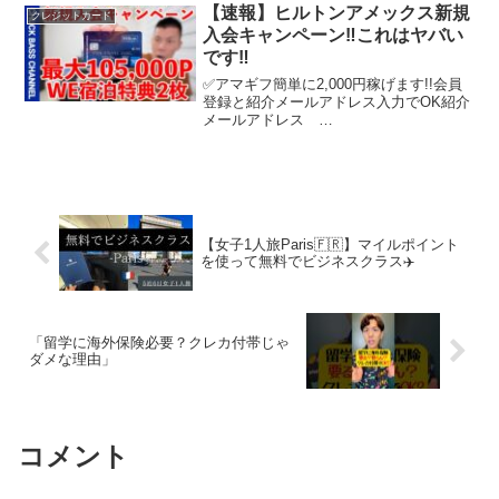
【速報】ヒルトンアメックス新規
クレジットカード
入会キャンペーン‼️これはヤバい
です‼️
✅アマギフ簡単に2,000円稼げます!!会員
登録と紹介メールアドレス入力でOK紹介
メールアドレス
youta.hirai5150@gmail.com4−5分で終わ
るので騙されたと思ってぜひご利用下さ
い( ✧Д✧) ｶｯ!!ヒルトンアメックス...
【女子1人旅Paris🇫🇷】マイルポイント
を使って無料でビジネスクラス✈️
「留学に海外保険必要？クレカ付帯じゃ
ダメな理由」
コメント