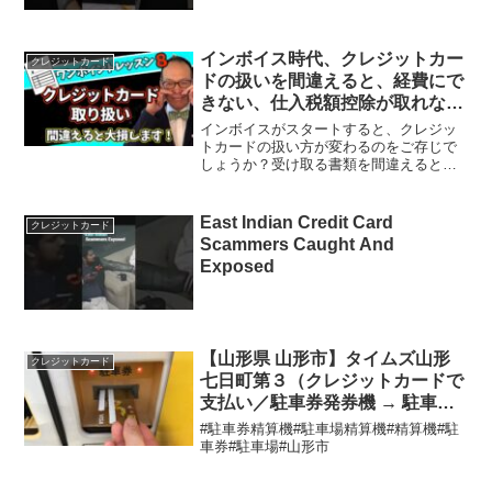
インボイス時代、クレジットカー
クレジットカード
ドの扱いを間違えると、経費にで
きない、仕入税額控除が取れない
「二重苦」の大損確定です！イン
インボイスがスタートすると、クレジッ
ボイスワンポイントレッスン8
トカードの扱い方が変わるのをご存じで
しょうか？受け取る書類を間違えると、
#259
経費に計上も、消費税の仕入税額控除が
取れない、という事態も起こりえるんで
す！今後、クレジットやキャッシュレス
East Indian Credit Card
クレジットカード
決済が多くなるにあたって...
Scammers Caught And
Exposed
【山形県 山形市】タイムズ山形
クレジットカード
七日町第３（クレジットカードで
支払い／駐車券発券機 → 駐車券
→ 出口精算機）
#駐車券精算機#駐車場精算機#精算機#駐
車券#駐車場#山形市