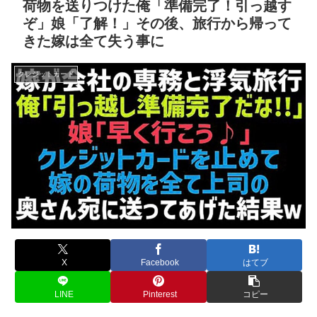
荷物を送りつけた俺「準備完了！引っ越す
ぞ」娘「了解！」その後、旅行から帰って
きた嫁は全て失う事に
クレジットカード
X
Facebook
はてブ
LINE
Pinterest
コピー