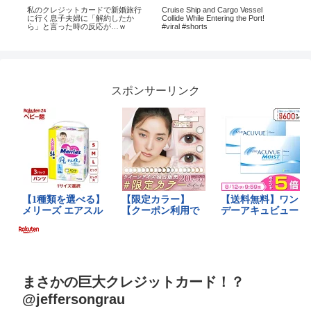
ジッ
私のクレジットカードで新婚旅行
Cruise Ship and Cargo Vessel
【
な
に行く息子夫婦に「解約したか
Collide While Entering the Port!
イ
ら」と言った時の反応が…ｗ
#viral #shorts
重
さ
水面
スポンサーリンク
まさかの巨大クレジットカード！？
@jeffersongrau