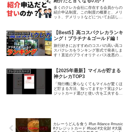
紹介だと甘くなるのか？
多くのクレカ会社に存在する会員からの
紹介申込制度。この制度の概要と、メリ
ット、デメリットなどについてお話して
います。【各種リンク】↓（広告）紹介リ
ンクのため、条件によっては私に紹介ポ
イント等が発生します。【メルカード】
【Best5】高コスパクレカランキ
クレジットカード
【ポイントサイト】今回...
ング！プラチナ＆ゴールド編！
旅行好きにおすすめのコスパの高い高コ
スパクレカをランキング形式で発表しま
す！直近のプライオリティパス改悪の内
容も反映したランキングです。発行クレ
カ検討の参考にしてみてください！チャ
ンネル登録→🔽Xもやってます！✅PR：
【2025年最新】マイルが貯まる
クレジットカード
ダイナースクラブカード...
神クレカTOP3
「飛行機に乗らなくてもマイルが驚くほ
ど貯まる方法、知ってますか？実はクレ
ジットカード選びと使い方を工夫するだ
けで、簡単にマイルが貯まります！旅行
好き、ポイント好きは必見です！」▼も
っとお得情報を知りたい方はチャンネル
登録を！ #クレジットカ...
カレーうどんを食う #fun #dance #music
#クレジットカード #food #文化財 #大阪