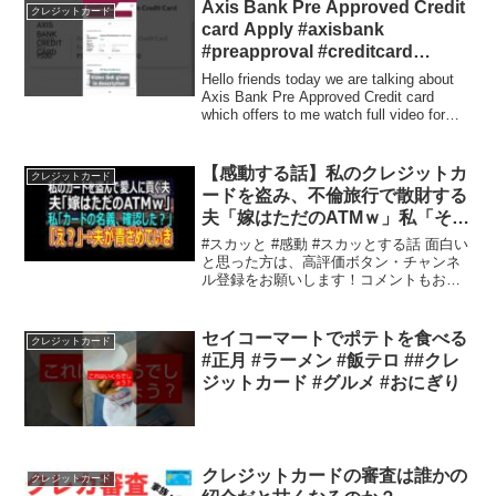
Axis Bank Pre Approved Credit
クレジットカード
card Apply #axisbank
#preapproval #creditcard
#apply #process #live
Hello friends today we are talking about
Axis Bank Pre Approved Credit card
which offers to me watch full video for
more...
【感動する話】私のクレジットカ
クレジットカード
ードを盗み、不倫旅行で散財する
夫「嫁はただのATMｗ」私「その
カード、私の名義じゃないけど」
#スカッと #感動 #スカッとする話 面白い
夫「え？」→夫が顔面蒼白に【ス
と思った方は、高評価ボタン・チャンネ
ル登録をお願いします！コメントもお気
カッと】【修羅場】
軽に書き込んでください！※登場する人
物は仮名です。実在する人物・団体とは
一切関係ありません※動画の再生速度
セイコーマートでポテトを食べる
クレジットカード
は、右下の設定から...
#正月 #ラーメン #飯テロ ##クレ
ジットカード #グルメ #おにぎり
クレジットカードの審査は誰かの
クレジットカード