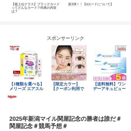
 ガ
【最上位クラス】ブラックカード
第3弾！！【dカードについて】
Bus 
ってどんなカード？特典の内容
Atla
は？
#bus
スポンサーリンク
2025年新潟マイル関屋記念の勝者は誰だ＃
関屋記念＃競馬予想＃