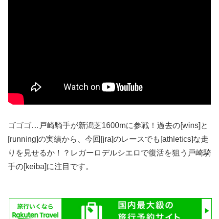
ゴゴゴ…戸崎騎手が新潟芝1600mに参戦！過去の[wins]と
[running]の実績から、今回[jra]のレースでも[athletics]な走
りを見せるか！？レガーロデルシエロで復活を狙う戸崎騎
手の[keiba]に注目です。