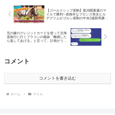
：嶋村瞳 ...
【ゴールドシップ産駒】新潟開幕週のマ
イルで勝利✨規格外なブロンズ美女ヒル
デグリムがゴルシ産駒の中央2歳新馬勝ち
一番乗り！
兄の嫁のクレジットカードを使って北海
道旅行に行くブラコンの義妹「離婚した
ら返してあげる」と言って、計画がうま
くいっていると勘違いしたアホな女にあ
ることを伝えた結果…ｗ
コメント
コメントを書き込む
ホーム
マイル