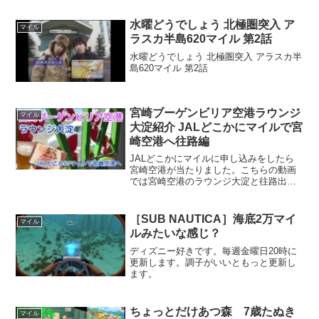
水曜どうでしょう 北極圏突入 ア
マイル
ラスカ半島620マイル 第2話
水曜どうでしょう 北極圏突入 アラスカ半
島620マイル 第2話
宮崎ブーゲンビリア空港ラウンジ
マイル
大淀紹介 JALどこかにマイルで宮
崎空港へ往路編
JALどこかにマイルに申し込みをしたら
宮崎空港が当たりました。こちらの動画
では宮崎空港のラウンジ大淀と往路出発
の様子をお送りしています
［SUB NAUTICA］海底2万マイ
マイル
ルみたいな感じ？
ディズニー好きです。毎週金曜日20時に
更新します。調子がいいともっと更新し
ます。
ちょっとだけあつ森 7歳たぬき
マイル