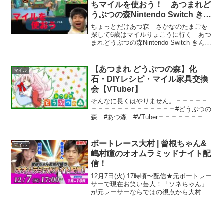
ちマイルを使おう！ あつまれど
うぶつの森Nintendo Switch きん
ぐかずと @kingkazuto
ちょっとだけあつ森 さかなのたまごを
探して6歳はマイルりょこうに行く あつ
まれどうぶつの森Nintendo Switch きんぐ
かずと @kingkazuto ちょっとだけあつ
森 6歳はパチンコが下手だった あつま
れどうぶつの森Ninte...
【あつまれ どうぶつの森】化
マイル
石・DIYレシピ・マイル家具交換
会【VTuber】
そんなに長くはやりません。＝＝＝＝＝
＝＝＝＝＝＝＝＝＝＝＝＝＝#どうぶつの
森 #あつ森 #VTuber＝＝＝＝＝＝＝＝
＝＝＝＝＝＝＝＝＝＝HELP US
TRASLATE THIS VIDEO IN YOUR
LANGUAGE!翻訳のお手伝...
ボートレース大村 | 曾根ちゃん&
マイル
嶋村瞳のオオムラミッドナイト配
信！
12月7日(火) 17時頃〜配信★元ボートレー
サーで現在お笑い芸人！「ソネちゃん」
が元レーサーならではの視点から大村ボ
ートを徹底解剖！レーサーならではの選
手心理などの新たな目線で舟券勝負！出
演者：ソネちゃん（曾根孝仁） ​​