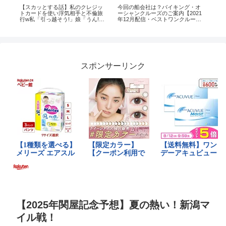
ー
【スカッとする話】私のクレジッ
今回の船会社は？バイキング・オ
Mile
トカードを使い浮気相手と不倫旅
ーシャンクルーズのご案内【2021
Man
行w私「引っ越そう!」娘「うん!」
年12月配信・ベストワンクルー
→夫はどん底に落ちることに
ズ】
w【浮気夫】 #修羅場 #サレ妻
スポンサーリンク
【2025年関屋記念予想】夏の熱い！新潟マ
イル戦！