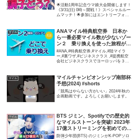
ティーダービー VTuber ゲーム実
🌟活動1周年記念ウマ娘大会開催します！
況 】
《3/31(日) 0時～開戦！》スペシャルルー
ムマッチ！🌟参加にはエントリーフォー
ム入力＆大会Discordサーバー参加必須で
す！📝エントリーフォーム
↓✼••┈┈┈┈┈┈┈┈┈┈┈┈┈┈┈┈••✼💙取れ...
ANAマイル特典航空券 日本か
マイル
ら一番必要マイル数が少ないゾー
ン２ 乗り換えを使った旅程が作
れるのでしょうか？
#ANA,#特典航空券,#マイル,#陸マイラ
ー,#裏ワザ,#ビジネスクラス ,#提携航空
会社ビジネスクラスでヨーロッパを３往
復、４往復する旅程を作るために、 乗り
換え、途中降機（ストップオーバー）の
知識を深めましょう。日本から一番必要
マイルチャンピオンシップ南部杯
マイル
マイル...
予想(2024) #shorts
「競馬はやらない方がいい」2024年秋の
企画動画です。よろしくお願いします。
BTS ジミン、Spotifyでの歴史的
マイル
なマイルストーンを突破! 2023年
17億ストリーミングを初めてのK-
POPソロアーティストとしての驚
防弾少年団(BTS) のジミンがK-POPソロ