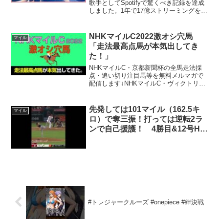
くべき成果!
歌手としてSpotifyで驚くべき記録を達成
しました。1年で17億ストリーミングを突
破し、ギネスワールドレコードへの登
録、ビルボード 'ホット100' チャート1位
など、数々の素晴らしい成果を達...
NHKマイルC2022激オシ穴馬
マイル
「走法最高点馬が本気出してき
た！」
NHKマイルC・京都新聞杯の全馬走法採
点・追い切り注目馬等を無料メルマガで
配信します↓NHKマイルC・ヴィクトリア
マイル・京都新聞杯・新潟大賞典等の事
前予想を配信↓メンバーシップ生放送「ブ
ック買ってきました」で事前予想を発表
先発しては101マイル（162.5キ
マイル
毎週前半に競馬ブ...
ロ）で奪三振！打っては逆転2ラ
ンで自己援護！ 4勝目&12号HR
と、これが二刀流大谷君の真髄
だ！2022/06/10 #大谷翔平
#shorts
#トレジャークルーズ #onepiece #絆決戦