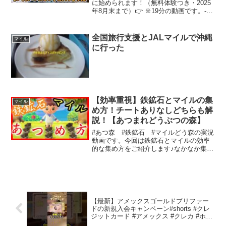
に始められます！（無料体験つき・2025
年8月末まで）👉 ※19分の動画です。-----
-------------------------------------------------------...
全国旅行支援とJALマイルで沖縄
マイル
に行った
【効率重視】鉄鉱石とマイルの集
マイル
め方！チートありなしどちらも解
説！【あつまれどうぶつの森】
#あつ森 #鉄鉱石 #マイルどう森の実況
動画です。今回は鉄鉱石とマイルの効率
的な集め方をご紹介します♪なかなか集ま
らなくて困っている方、もっと効率的な
方法が知りたい方は是非最後まで見てい
って下さい。心の中でこっそり応援して
くれてるみんな！楽...
【最新】アメックスゴールドプリファー
ドの新規入会キャンペーン#shorts #クレ
ジットカード #アメックス #クレカ #ホテ
ル #旅行