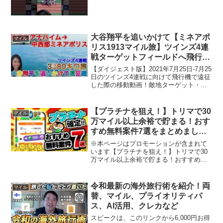
大谷翔平を追いかけて【ミネアポ
マイル
リス1913マイル旅】ツインズ4連
戦ターゲットフィールドへ飛行機
乗り継ぎ旅✈SHOHEI OHTANI
【ダイジェスト版】2021年7月25日-7月25
VS TWINS AT TARGET FIELD
日のツインズ4連戦に向けて飛行機で遠征
した際の移動動画！敵地ターゲット・フ
ィールドでツインズ戦！現地スタジアム
で撮影した生映像を一挙公開。スタジア
ム音声付なので実際に観客席から応援し
【プラチナを狙え！】トリマで30
マイル
ている目線...
万マイル以上余裕で貯まる！おす
すめ無料案件7選をまとめまし
た！【3月17日～3月30日まで報
※本ページはプロモーションが含まれて
酬1.4倍にアップ！】
います【プラチナを狙え！】トリマで30
万マイル以上余裕で貯まる！おすすめ無
料案件7選をまとめました！【3月17日～3
月30日まで報酬1.4倍にアップ！】ーーー
ーーーーーーーーーーーーーーーーーー
令和最新の海外旅行術を紹介！両
マイル
ーー▼ガチ...
替、マイル、プライオリティパ
ス、AI活用、クレカなど
スピークは、このリンクから6,000円お得