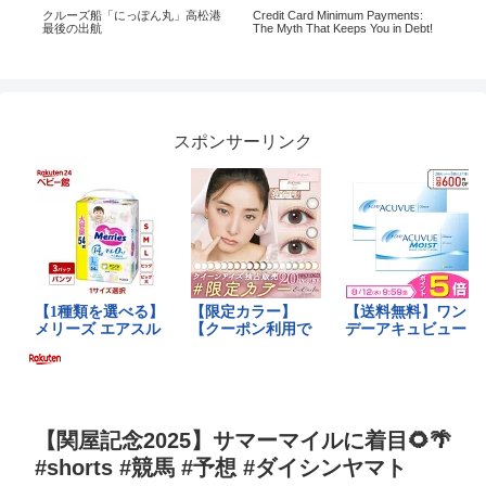
メ
クルーズ船「にっぽん丸」高松港
Credit Card Minimum Payments:
ミ
Aマ
最後の出航
The Myth That Keeps You in Debt!
（
スポンサーリンク
【関屋記念2025】サマーマイルに着目🌻🌴
#shorts #競馬 #予想 #ダイシンヤマト