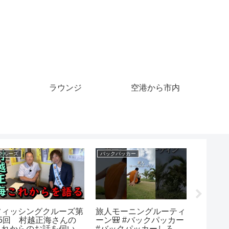
ラウンジ
空港から市内
クレジットカード
クルーズ
クルーズ
義妹に無断でクレジット
【夢・クルーズ】＃367
クルー
カードを渡すシスコンの
Craft Inn ［手］te
景色 
夫「可愛い妹が困ってい
（2021年10月7日放送）