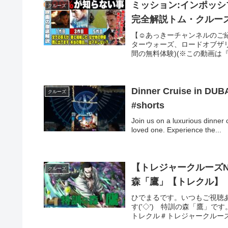
ミッション:インポッシブ
クルーズ
完全解説トム・クルー
【☺️あっきーチャンネルのご
ターウォーズ、ロードオブザリン
間の無料体験)(※この動画は『
Dinner Cruise in DUB
クルーズ
#shorts
Join us on a luxurious dinner 
loved one. Experience the...
【トレジャークルーズN
クルーズ
森「鷹」【トレクル】
ひでまるです。いつもご視聴
す('◇')ゞ特訓の森「鷹」
トレクル＃トレジャークルー