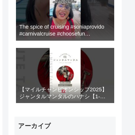
The spice of cruising #soniaprovido
#carnivalcruise #choosefun
#adventure #cruise #fun
【マイルチャンピオンシップ2025】
ジャンタルマンタルのハナシ【1-
MINUTE】#競馬
アーカイブ