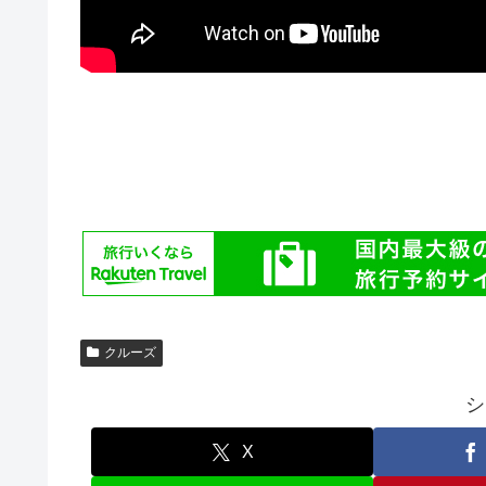
クルーズ
シ
X