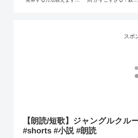
 #ヤト
Reservations
スポ
【朗読/短歌】ジャングルクル
#shorts #小説 #朗読