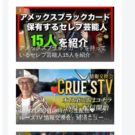
アメックスブラックカードを持って
いるセレブ芸能人15人を紹介
10月21日(月)18時から生配信💖『ク
ルーズTV 情報交換会』経済ニュース
投資 株式市場 新NISA 投資信託 仮想
通貨 ビットコイン 不動産投資 為替