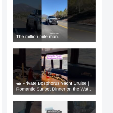
The million mile man.
🛥️ Private Bosphorus Yacht Cruise |
Romantic Sunset Dinner on the Water
🇹🇷✨