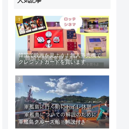
人気記事
韓国で映画を見よう！無人券売機で
クレジットカードを買います
軍艦島クルーズ船 解説付き