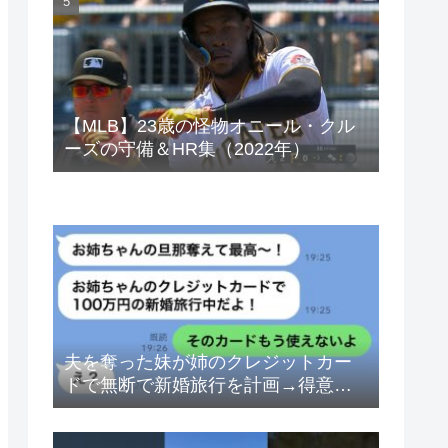
ベトナムドン イラクディナール
【MLB】23歳の怪物オニール・クル
ーズの守備＆HR集（2022年）
夫を奪った妹が姉のクレジットカー
ドで無断で新婚旅行を計画→得意げ
な妹に「カードは解約したから」と
伝えた時の反応が…ｗ