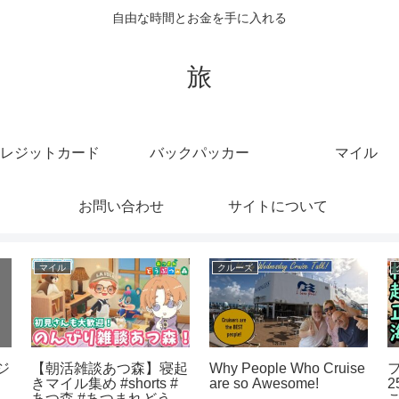
自由な時間とお金を手に入れる
旅
レジットカード
バックパッカー
マイル
お問い合わせ
サイトについて
クレジットカード
クルーズ
【ポイント高還元】クレ
モスクワ川クルーズ
ジットカードのおすす
Moscow river cruise
め！クレカ選び疲れはこ