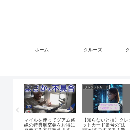
ホーム
クルーズ
ク
クルーズ
クルーズ
ルーティ
【クルーズコレクショ
Bosphorus Dinner
クパッカー
ン】ミルフォードサウン
Cruise with Turkish
ーしろよ
ド/ニュージーランド
Night Shows | Istanbul