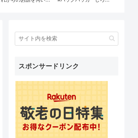
るんだ！」→ケチな義妹
の正体を暴き、夫も捨て
た結果…w
スポンサードリンク