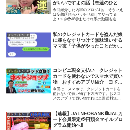
がいいですよの話【恵蓮のひとり
さん道の歩み方シリーズ】
今回紹介した内容のブログ⬇️あ、そういえ
ば妄想瞑想もバッチリ続けてやってる
よ！✨👍🐉🌈😊またそれ系の動画も進捗
撮りたいな✨日本全国に一律送料880円
で、斎藤一人さんのサプリメント通販し
ています♫ひとりさんのサプリ、本当に
私のクレジットカードを盗んだ娘
クレジットカード
すッゴイ！ので欲しい...
に罪をなすりつけて無駄遣いする
ママ友「子供がやったことだから
w」→タカリ女の悪事が明細で明
らかになった結果…w
コンビニ現金支払い クレジット
クレジットカード
カードを使わないでスマホで買い
物 おすすめアプリ紹介 ヨドバ
シカメラなら全国送料無料
今回は、スマホで、クレジットカードを
使わないで買い物する方法です。おスス
メのアプリで買い物すれば全国送料無料
です。アプリの入れ方や会員登録の仕方
も案内しています。代金はコンビニで現
金払いをする方法です。00:00 初めに
【速報】JALNEOBANK🏦JALカ
クレジットカード
01:36 ヨドバシ...
ード会員限定💳円預金マイルプロ
グラム開始へ‼️