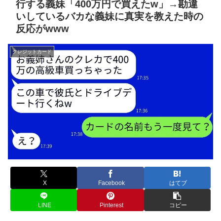
行する義妹「400万円で買えたw」→勘違
いしているバカな義妹に真実を教えた時の
反応がwww
クレジットカード
X
Facebook
はてブ
LINE
Pinterest
コピー