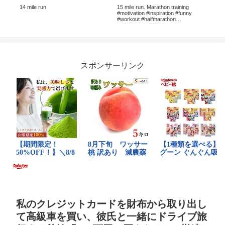
22
14 mile run
15 mile run. Marathon training
「
門学
#motivation #inspiration #funny
ろ
#workout #halfmarathon
の違
#fastestmile
#海
スポンサーリンク
私のクレジットカードを財布から取り出し
て高級車を買い、彼氏と一緒にドライブ旅