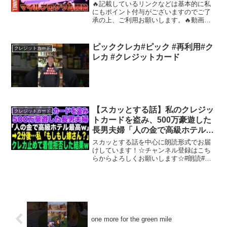
🔥記載しているリンクなどは基本的に私
にもポイント付与がございますのでご了
承の上、ご利用お願いします。🔥動画内
のキャンペーンなどは注意を払って情報
発信していますがご利用する際は公式サ
イトなどにご自身で確認の上、自己責任
ピッククレカ#ピック #再利用#ク
クレジットカード
でご利用をお願いいたしま...
レカ #クレジットカード
【スカッとする話】私のクレジッ
クレジットカード
トカードを盗み、500万豪遊した
長男夫婦「人の金で高級ホテル最
高w」➡︎2分後…私「もしもし嫁さ
スカッとする話を中心に朗読形式でお届
ん？」クレカ止めて着信拒否した
けしています！☆チャンネル登録はこち
らからよろしくお願いします☆#朗読#ス
結果
カッとする話#スカッと#スカッと子猫#嫁
姑#義母#姑#義両親#嫁いびり#旦那#修羅
場#スッキリ#夫#トメ#スッキリする話#離
婚#離...
one more for the green mile